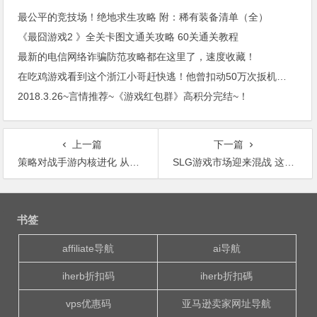
最公平的竞技场！绝地求生攻略 附：稀有装备清单（全）
《最囧游戏2 》全关卡图文通关攻略 60关通关教程
最新的电信网络诈骗防范攻略都在这里了，速度收藏！
在吃鸡游戏看到这个浙江小哥赶快逃！他曾扣动50万次扳机，5发子弹打进一个孔！
2018.3.26~言情推荐~《游戏红包群》高积分完结~！
上一篇
下一篇
策略对战手游内核进化 从炉石魔天记到皇室战争
SLG游戏市场迎来混战 这些战争游戏你玩过吗
文
章
书签
导
航
affiliate导航
ai导航
iherb折扣码
iherb折扣碼
vps优惠码
亚马逊卖家网址导航