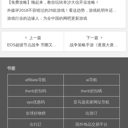
【免费攻略】嗨起来，教你玩转阜沙大信开业攻略！
外媒评2018不容错过的29款游戏！看这趋势，游戏机明年还能大卖！
游戏行业的边缘人：为全中国的网吧更新游戏
上一篇
下一篇
EOS超级节点战争 币圈又一场坐庄游戏
战争策略手游《逐鹿大唐》今日10:00不删档内测
文
章
书签
导
航
affiliate导航
ai导航
iherb折扣码
iherb折扣碼
vps优惠码
亚马逊卖家网址导航
全球好物榜
出游订
出行訂
国外饰品交易平台