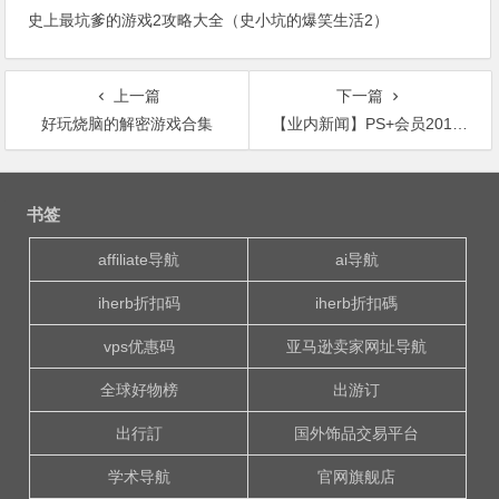
史上最坑爹的游戏2攻略大全（史小坑的爆笑生活2）
上一篇
下一篇
好玩烧脑的解密游戏合集
【业内新闻】PS+会员2017年7月免费游戏汇总
文
章
书签
导
航
affiliate导航
ai导航
iherb折扣码
iherb折扣碼
vps优惠码
亚马逊卖家网址导航
全球好物榜
出游订
出行訂
国外饰品交易平台
学术导航
官网旗舰店