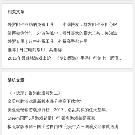
相关文章
外贸邮件营销的免费工具——小满快发：群发邮件不担心IP被封
进博会倒计时，外贸沟通中，老外喜欢的聊天工具，你知道几种？
外贸专用｜超牛外贸工具，外贸高手都在用
推荐 | 外贸电商常用工具集锦
2015年最赚钱游戏出炉：《梦幻西游》手游排行第七，腾讯总收入进前三
随机文章
《（快穿）当男配掰弯男主》
金贝棋牌游戏最新版本暴分率高下载地址
美亚最畅销游戏排行榜，2017，名副其实的任天堂年。
Steam国区5月游戏销量排行 很多游戏都是赢家
极无双版破解三国手游自由PK完美带入三国演义登录就送满V元宝返利惊喜不断