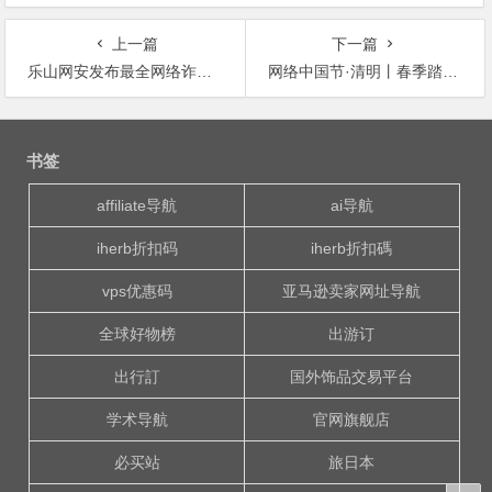
上一篇
下一篇
乐山网安发布最全网络诈骗防范攻略，赶快转发让家人朋友知道！
网络中国节·清明丨春季踏青游 木垒旅游攻略带你嗨翻天
文
章
书签
导
航
affiliate导航
ai导航
iherb折扣码
iherb折扣碼
vps优惠码
亚马逊卖家网址导航
全球好物榜
出游订
出行訂
国外饰品交易平台
学术导航
官网旗舰店
必买站
旅日本