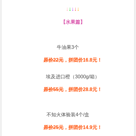
↓
↓
↓
↓
↓
【水果篇】
牛油果3个
原价22元
，拼团价
16.8
元！
埃及进口橙（3000g/箱）
原价55元
，拼团价28.8元！
不知火体验装4个/盒
原价25元
，拼团价14.9元！