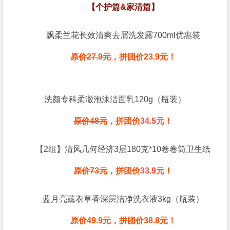
【个护篇&家清篇】
飘柔兰花长效清爽去屑洗发露700ml优惠装
原价27.9元
，拼团价23.9
元
！
洗颜专科柔澈泡沫洁面乳120g（瓶装）
原价48元
，拼团价
34.5
元！
【2组】清风几何经济3层180克*10卷卷筒卫生纸
原价73元
，拼团价
33.9
元！
蓝月亮薰衣草香深层洁净洗衣液3kg（瓶装）
原价49.9元
，拼团价38.8元！