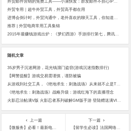
外贸邮件营销的免费工具——小满快发：群发邮件不担心IP被封
外贸专用｜超牛外贸工具，外贸高手都在用
进博会倒计时，外贸沟通中，老外喜欢的聊天工具，你知道几种？
推荐 | 外贸电商常用工具集锦
2015年最赚钱游戏出炉：《梦幻西游》手游排行第七，腾讯总收入进前三
随机文章
35岁男子沉迷网游，花光钱溜门盗窃(游戏沉迷指数排行)
【网警提醒】游戏交易需谨慎，谨防被骗
从游戏到社交工具，《绝地求生：刺激战场》从来就不止是TPS
《绝地求生：刺激战场》战略升级：游戏红海下的直播理念
火影忍法帖满V版 火影忍者系列破解GM版手游 登陆赠送满VIP15 无限钻石金币
上一篇
下一篇
【微服务】必看！最新电信网络诈骗防范攻略
【留学生必读】法国网络办理及退网全攻略