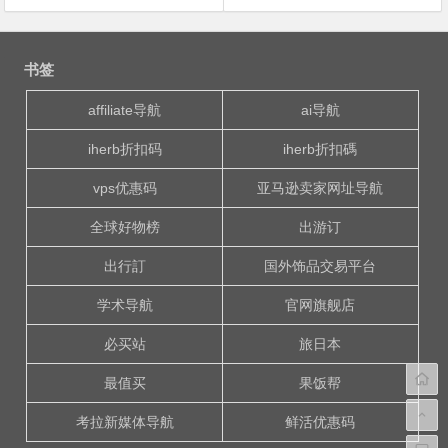
文
章
书签
导
航
affiliate导航
ai导航
iherb折扣码
iherb折扣碼
vps优惠码
亚马逊卖家网址导航
全球好物榜
出游订
出行訂
国外饰品交易平台
学术导航
官网旗舰店
必买站
旅日本
最值买
果饭帮
考拉新媒体导航
鲜活优惠码