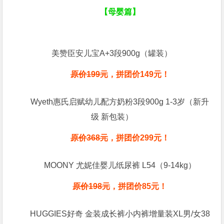
【母婴篇】
美赞臣安儿宝A+3段900g（罐装）
原价199元
，拼团价
149
元！
Wyeth惠氏启赋幼儿配方奶粉3段900g 1-3岁（新升
级 新包装）
原价368元
，拼团价
299
元！
MOONY 尤妮佳婴儿纸尿裤 L54（9-14kg）
原价198元
，拼团价
85
元！
HUGGIES好奇 金装成长裤小内裤增量装XL男/女38