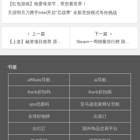
【红包游戏】致爱母亲节，带您看世界！
天涯明月刀携手Intel开启“芯战季” 全新竞技模式等你挑战
上一篇
下一篇
【上道】融资项目推荐 原创回合制卡牌RPG游戏《扑杀三国》
Steam一周销量排行榜 国产RPG游戏成功杀进前十
文
章
书签
导
航
affiliate导航
ai导航
iherb折扣码
iherb折扣碼
vps优惠码
亚马逊卖家网址导航
全球好物榜
出游订
出行訂
国外饰品交易平台