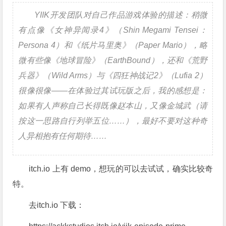
YIIK开发团队对自己作品游戏体验的描述：稍微
有点像《女神异闻录4》（Shin Megami Tensei：
Persona 4）和《纸片马里奥》（Paper Mario），略
微有些像《地球冒险》（EarthBound），还和《荒野
兵器》（Wild Arms）与《四狂神战记2》（Lufia 2）
很像很像——在体验过其试玩版之后，我的感想是：
如果有人声称自己长得既像赵本山，又像金城武（请
按这一思路自行列举五位……），最好不要对这种奇
人异相抱有任何期待……
itch.io 上有 demo，想玩的可以去试试，确实比较奇
特。
去itch.io 下载：