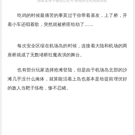
授权发布于微信公众号 绝地求生吃鸡俱乐部
吃鸡的时候最痛苦的事莫过于你带着基友，上了桥，开
着小车还唱着歌，突然就被桥匪给劫了……
每次安全区缩在机场岛的时候，连接着大陆和机场的两
座桥就成了无数堵桥狂魔表演的舞台。
也有部分玩家选择抢滩登陆，但是由于机场岛北部的沙
滩几乎没什么掩体，就算能活着上岛也基本是给提前埋伏好
的敌人当靶子练枪，惨不忍睹。