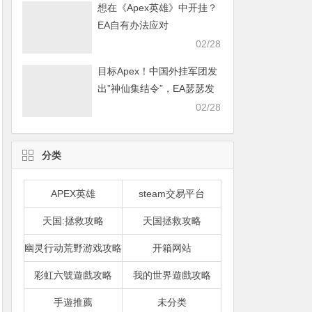
想在《Apex英雄》中开挂？
EA自有办法应对
02/28
目标Apex！中国外挂军团发
出”神仙集结令”，EA瑟瑟发
抖
02/28
分类
APEX英雄
steam交易平台
天国:拯救攻略
天国拯救攻略
幽灵行动荒野游戏攻略
开箱网站
彩虹六號遊戲攻略
我的世界遊戲攻略
手遊推薦
未分类