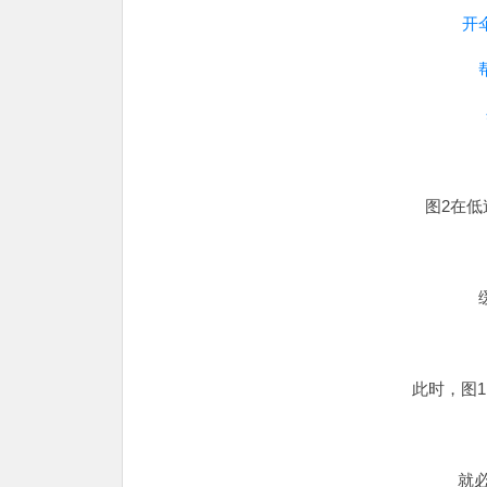
开
图2在
此时，图
就