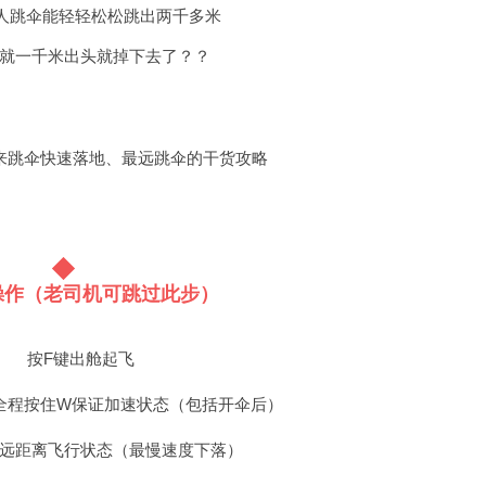
人跳伞能轻轻松松跳出两千多米
就一千米出头就掉下去了？？
来跳伞快速落地、最远跳伞的干货攻略
操作（老司机可跳过此步）
按F键出舱起飞
全程按住W保证加速状态（包括开伞后）
远距离飞行状态（最慢速度下落）