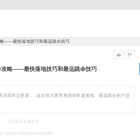
略——最快落地技巧和最远跳伞技巧
伞攻略——最快落地技巧和最远跳伞技巧
俱乐部本文更新:… 这次给大家带来跳伞快速落地、最远跳伞的干货
尼克原创 抄袭必究
发于微信号 绝地求生吃鸡俱乐部