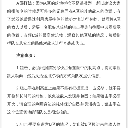
A区打法：
因为A区的落地拼抢不是很激烈，所以建议大家
组排落伞的时候尽可能多的记住同在A区的其他敌人的位置，有
了武器以后迅速利用房屋掩体的优势对其进行包抄。处理掉A区
的敌人以后，需要一名配备八倍镜的狙击手先前往图中蓝圈所示
的位置，占领L城的最高建筑物，观察其他区域的情况，然后指
挥队友从安全的路线对敌人进行奇袭或伏击。
注意事项：
1.狙击手必须根据情况尽快占领蓝圈中的制高点，提前掌握
敌人动向，然后灵活运用打标的方式为队友提供信息。
2.狙击手在制高点上如果不能有把握完成一击必杀，就不要
开枪和长时间的对枪，以免被敌人发现并包围；如果狙击手必须
开火，请合理的利用身边的掩体保护自己并灵活换位，狙击手在
这个位置倒地的话队友是很难拉的。
3.狙击手要多留意B区的情况，防止被B区摸进来的敌人偷