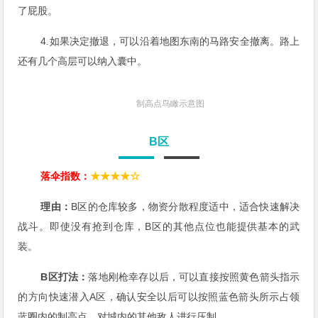
了屁股。
4.如果决定撤退，可以沿着地图东南的马路安全撤离。路上
还有几个高层可以纳入囊中。
制高点鸟瞰示意图
B区
落伞指数：
★★★★☆
理由：
B区的仓库较多，物资分散程度适中，适合快速解决
战斗。即使没有抢到仓库，B区的其他点位也能提供基本的武
装。
B区打法：
落地刚枪幸存以后，可以直接按照黄色箭头指示
的方向快速潜入A区，确认安全以后可以按照蓝色箭头所示占领
蓝圈内的制高点，对城内的其他敌人进行压制。