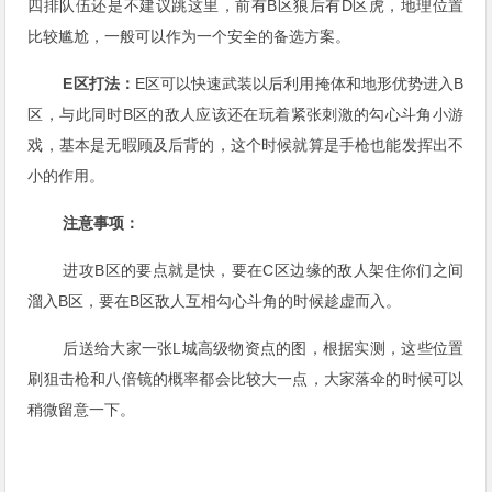
四排队伍还是不建议跳这里，前有B区狼后有D区虎，地理位置
比较尴尬，一般可以作为一个安全的备选方案。
E区打法：
E区可以快速武装以后利用掩体和地形优势进入B
区，与此同时B区的敌人应该还在玩着紧张刺激的勾心斗角小游
戏，基本是无暇顾及后背的，这个时候就算是手枪也能发挥出不
小的作用。
注意事项：
进攻B区的要点就是快，要在C区边缘的敌人架住你们之间
溜入B区，要在B区敌人互相勾心斗角的时候趁虚而入。
后送给大家一张L城高级物资点的图，根据实测，这些位置
刷狙击枪和八倍镜的概率都会比较大一点，大家落伞的时候可以
稍微留意一下。