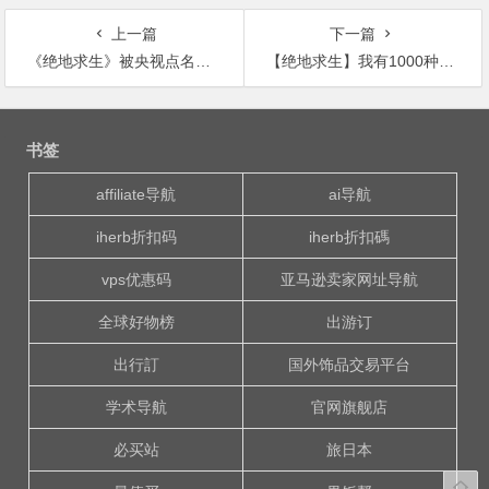
上一篇
下一篇
《绝地求生》被央视点名批评：网络暴力杀人游戏！
【绝地求生】我有1000种方法干掉你！
文
章
书签
导
航
affiliate导航
ai导航
iherb折扣码
iherb折扣碼
vps优惠码
亚马逊卖家网址导航
全球好物榜
出游订
出行訂
国外饰品交易平台
学术导航
官网旗舰店
必买站
旅日本