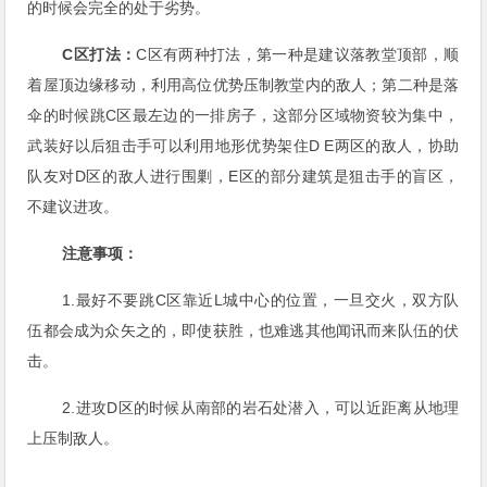
的时候会完全的处于劣势。
C区打法：
C区有两种打法，第一种是建议落教堂顶部，顺
着屋顶边缘移动，利用高位优势压制教堂内的敌人；第二种是落
伞的时候跳C区最左边的一排房子，这部分区域物资较为集中，
武装好以后狙击手可以利用地形优势架住D E两区的敌人，协助
队友对D区的敌人进行围剿，E区的部分建筑是狙击手的盲区，
不建议进攻。
注意事项：
1.最好不要跳C区靠近L城中心的位置，一旦交火，双方队
伍都会成为众矢之的，即使获胜，也难逃其他闻讯而来队伍的伏
击。
2.进攻D区的时候从南部的岩石处潜入，可以近距离从地理
上压制敌人。