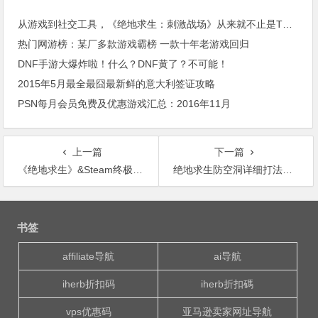
从游戏到社交工具，《绝地求生：刺激战场》从来就不止是TPS
热门网游榜：某厂多款游戏霸榜 一款十年老游戏回归
DNF手游大爆炸啦！什么？DNF黄了？不可能！
2015年5月最全最囧最新鲜的意大利签证攻略
PSN每月会员免费及优惠游戏汇总：2016年11月
上一篇
下一篇
《绝地求生》&Steam终极攻略——账号保护
绝地求生防空洞详细打法图文攻略
文
章
书签
导
航
affiliate导航
ai导航
iherb折扣码
iherb折扣碼
vps优惠码
亚马逊卖家网址导航