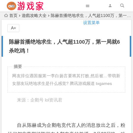
首页
遊戲攻略大全
陈赫首播绝地求生，人气超1100万，第一局就6杀吃鸡！
设置菜单
A+
陈赫首播绝地求生，人气超1100万，第一局就6
杀吃鸡！
摘要
网友排位遇国服第一李白扬言要将其打败,然后被…带萌新
女朋友玩绝地求生是什么感觉? 腾讯游戏频道 txgames
来源：企
鹅
号
lol资讯君
自从陈赫成为企鹅电竞代言人的消息放出之后，粉