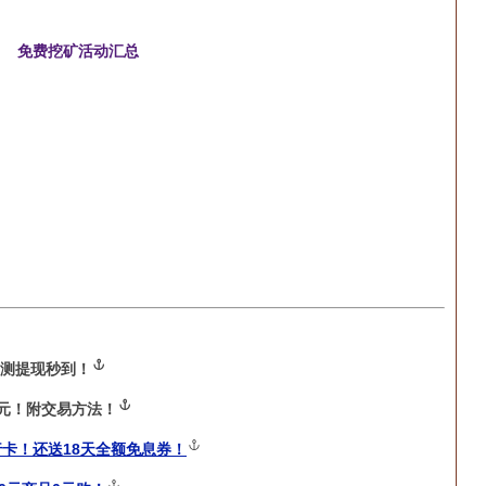
免费挖矿活动汇总
测提现秒到！
0元！附交易方法！
卡！还送18天全额免息券！