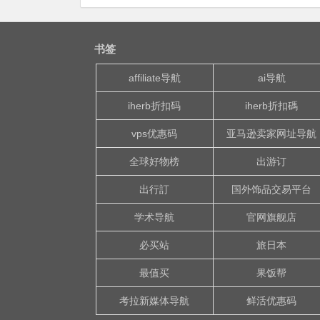
书签
affiliate导航
ai导航
iherb折扣码
iherb折扣碼
vps优惠码
亚马逊卖家网址导航
全球好物榜
出游订
出行訂
国外饰品交易平台
学术导航
官网旗舰店
必买站
旅日本
最值买
果饭帮
考拉新媒体导航
鲜活优惠码