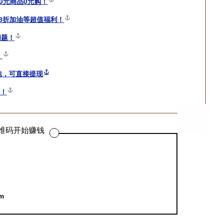
0元商品0元购！
88折加油等超值福利！
问题！
！
包，可直接提现
！
维码开始赚钱
m