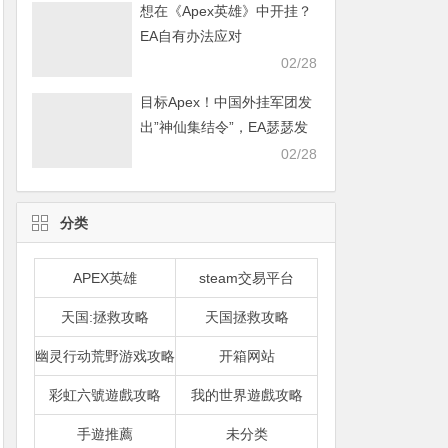
想在《Apex英雄》中开挂？
EA自有办法应对
02/28
目标Apex！中国外挂军团发
出”神仙集结令”，EA瑟瑟发
抖
02/28
分类
APEX英雄
steam交易平台
天国:拯救攻略
天国拯救攻略
幽灵行动荒野游戏攻略
开箱网站
彩虹六號遊戲攻略
我的世界遊戲攻略
手遊推薦
未分类