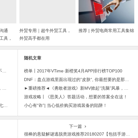
沟通
外贸专用｜超牛外贸工具，
推荐 | 外贸电商常用工具集锦
工具，
外贸高手都在用
随机文章
外贸邮件营销的免费工具——小满快发：群发邮件不担心IP被封
榜单丨2017年VTime·新橙奖4月APP排行榜TOP100
DNF：盘点游戏里面出现过的”皮肤“, 你最想要的是那个？
进博会倒计时，外贸沟通中，老外喜欢的聊天工具，你知道几种？
►重磅推荐◄《勇敢者游戏》新MV掀起“洗脑”风暴，巨石强森致敬“枪与玫瑰”
游戏攻略丨《思美人》答题活动，想要的答案全在这！
2015年最赚钱游戏出炉：《梦幻西游》手游排行第七，腾讯总收入进前三
小心有“诈”| 当心低价购买游戏装备的陷阱！
下一篇
很棒的悬疑解谜逃脱类游戏推荐20180207【包括手游和电脑游戏】