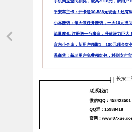
手机淘宝全民抽奖，最高2018元，新用户1
平安车主卡：开卡送30-588元现金！还有
小啄赚钱：每天做任务赚钱，一天10元没
流量魔盒:注册送一台魔盒，升值潜力巨大
京东小金库，新用户领取1—100元现金红
温商贷：新老用户免费领红包，秒到支付宝
长按二
联系我们
微信/QQ：
458423501
QQ群：15988418
官网：
www.87xue.co