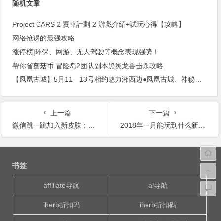
随机文章
Project CARS 2 賽車計劃 2 游戲介紹+試玩心得【攻略】
网络抢课的最强攻略
涨停榜|环保、网游、无人驾驶等概念表现强势！
帮你省蘑菇币 冒险岛2团队副本黑炎龙兽击杀攻略
【凤凰古城】5月11—13号相约魅力湘西边●凤凰古城、神秘苗寨●德夯！纯玩自由行！
上一篇
下一篇
微信跳一跳加入新皮肤；微信新上线20款小游戏；苹果关闭 iOS 11.2.6 验证通道；
2018年一月能玩到什么新游戏？
文
章
书签
导
航
affiliate导航
ai导航
iherb折扣码
iherb折扣碼