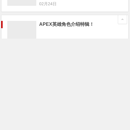
02月24日
APEX英雄角色介绍特辑！
02月24日
《Apex英雄》已封禁超1.6万名作弊者；
游戏宅68万买个游戏卡带
02月24日
《Apex英雄》最大对手不是PUBG和堡
垒之夜，而是这家“全美最差游戏公
司”！
02月24日