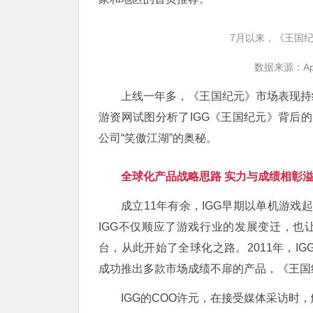
7月以来，《王国
数据来源：Ap
上线一年多，《王国纪元》市场表现持续
游资网试图分析了IGG《王国纪元》背后
公司“笑傲江湖”的奥秘。
全球化产品战略思路 实力与成绩相彰
成立11年有余，IGG早期以单机游
IGG不仅顺应了游戏行业的发展变迁，也让自
台，从此开始了全球化之路。2011年，I
成功推出多款市场成绩不扉的产品，《王国
IGG的COO许元，在接受媒体采访时