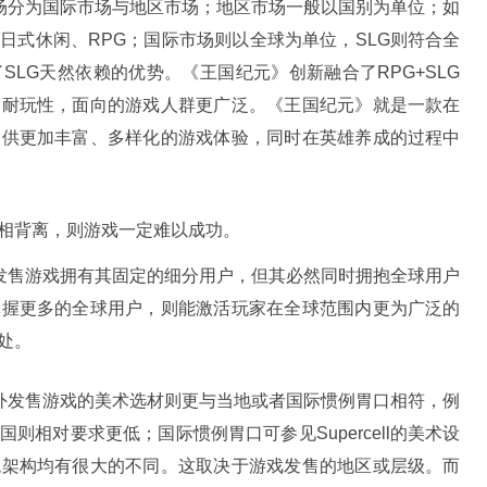
场分为国际市场与地区市场；地区市场一般以国别为单位；如
多日式休闲、RPG；国际市场则以全球为单位，SLG则符合全
LG天然依赖的优势。《王国纪元》创新融合了RPG+SLG
的耐玩性，面向的游戏人群更广泛。《王国纪元》就是一款在
提供更加丰富、多样化的游戏体验，同时在英雄养成的过程中
相背离，则游戏一定难以成功。
发售游戏拥有其固定的细分用户，但其必然同时拥抱全球用户
掌握更多的全球用户，则能激活玩家在全球范围内更为广泛的
处。
外发售游戏的美术选材则更与当地或者国际惯例胃口相符，例
则相对要求更低；国际惯例胃口可参见Supercell的美术设
观架构均有很大的不同。这取决于游戏发售的地区或层级。而