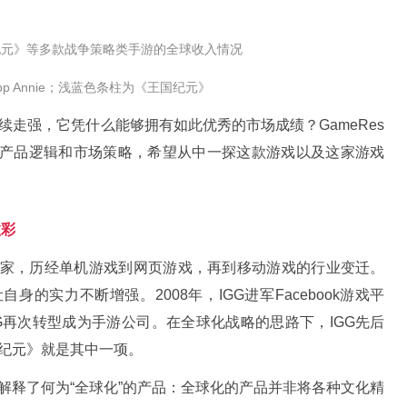
纪元》等多款战争策略类手游的全球收入情况
p Annie；浅蓝色条柱为《王国纪元》
走强，它凭什么能够拥有如此优秀的市场成绩？GameRes
的产品逻辑和市场策略，希望从中一探这款游戏以及这家游戏
溢彩
戏起家，历经单机游戏到网页游戏，再到移动游戏的行业变迁。
身的实力不断增强。2008年，IGG进军Facebook游戏平
GG再次转型成为手游公司。在全球化战略的思路下，IGG先后
纪元》就是其中一项。
，解释了何为“全球化”的产品：全球化的产品并非将各种文化精