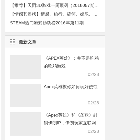
【推荐】天雨3D游戏一周预测（2018057期—2018063期）
【情感其娱榜】情感、旅行、搞笑、娱乐、游戏、其他-微文排行20180421期
STEAM热门游戏趋势榜2016年第11期
最新文章
《APEX英雄》：并不是吃鸡
的吃鸡游戏
02/28
Apex英雄教你如何玩好侵蚀
02/28
《Apex英雄》和《圣歌》封
锁伊朗IP，伊朗玩家互联网
发声求援
02/28