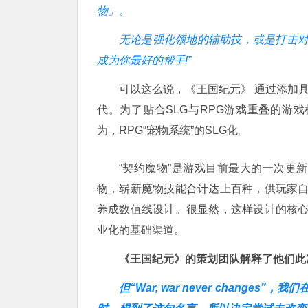
物」。
无论是强化领地的辅助技，或是打击
成为你最好的帮手!”
可以这么说，《王国纪元》 通过添加
代。为了贴合SLG与RPG游戏重叠的游
为，RPG“宠物系统”的SLG化。
“契约魔物”是游戏目前最大的一次更
物，崭新魔物技能合计达上百种，供玩家
养成数值线设计。很显然，这样设计的核
业化的基础渠道。
《王国纪元》的策划团队解释了他们此
但“War, war never chan