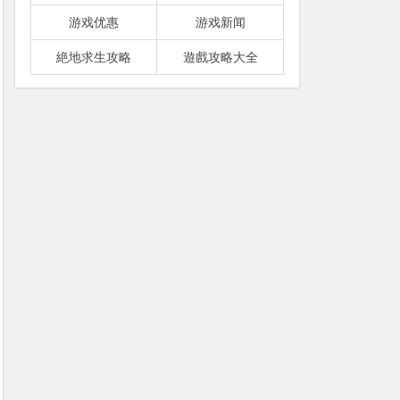
游戏优惠
游戏新闻
絶地求生攻略
遊戲攻略大全