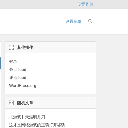
设置菜单
设置菜单
其他操作
登录
条目 feed
评论 feed
WordPress.org
随机文章
【游戏】天涯明月刀
这才是网络游戏的正确打开姿势