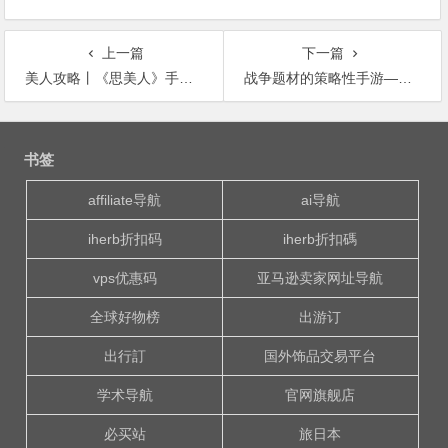
上一篇
下一篇
美人攻略丨《思美人》手游以文入武 开启“诗中世界”国风战斗
战争题材的策略性手游——大帝国征服者
文
章
书签
导
航
affiliate导航
ai导航
iherb折扣码
iherb折扣碼
vps优惠码
亚马逊卖家网址导航
全球好物榜
出游订
出行訂
国外饰品交易平台
学术导航
官网旗舰店
必买站
旅日本