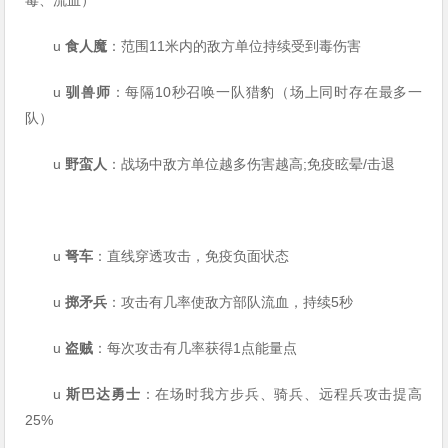
毒、流血）
u
食人魔
：范围11米内的敌方单位持续受到毒伤害
u
驯兽师
：每隔10秒召唤一队猎豹（场上同时存在最多一
队）
u
野蛮人
：战场中敌方单位越多伤害越高;免疫眩晕/击退
u
弩车
：直线穿透攻击，免疫负面状态
u
掷矛兵
：攻击有几率使敌方部队流血，持续5秒
u
盗贼
：每次攻击有几率获得1点能量点
u
斯巴达勇士
：在场时我方步兵、骑兵、远程兵攻击提高
25%