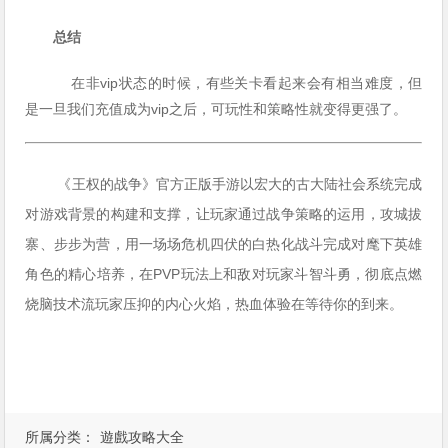
总结
在非vip状态的时候，有些关卡看起来会有相当难度，但
是一旦我们充值成为vip之后，可玩性和策略性就变得更强了。
《王权的战争》官方正版手游以宏大的古大陆社会系统完成
对游戏背景的构建和支撑，让玩家通过战争策略的运用，攻城拔
寨、步步为营，用一场场危机四伏的白热化战斗完成对麾下英雄
角
色
的精心培养，在PVP玩法上和敌对玩家斗智斗勇，彻底点燃
烧
脑
技术流玩家压抑的内心火焰，热血体验在等待你的到来。
所属分类：
遊戲攻略大全