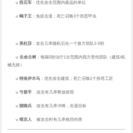
u
投石车
：优先攻击范围内最远的单位
u
蝎子王
：免疫击退；死亡召唤3个邪恶甲虫
u
美杜莎
：攻击几率随机石化一个敌方部队3.5秒
u
生命古树
：每隔5秒治疗1次范围内我方受伤部队（建筑/机
械无效）
u
特洛伊木马
：优先攻击建筑；死亡召唤2个拆塔工匠
u
弓箭手
:攻击有几率释放箭雨
u
骁骑兵
:攻击有几率冲锋，击退目标
u
维京人
:被攻击时有几率格挡伤害