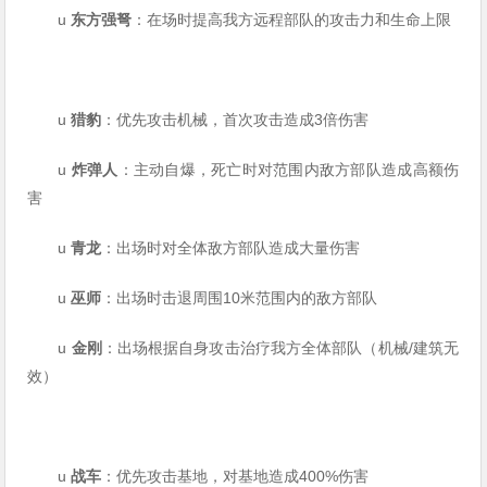
u
东方强弩
：在场时提高我方远程部队的攻击力和生命上限
u
猎豹
：优先攻击机械，首次攻击造成3倍伤害
u
炸弹人
：主动自爆，死亡时对范围内敌方部队造成高额伤
害
u
青龙
：出场时对全体敌方部队造成大量伤害
u
巫师
：出场时击退周围10米范围内的敌方部队
u
金刚
：出场根据自身攻击治疗我方全体部队（机械/建筑无
效）
u
战车
：优先攻击基地，对基地造成400%伤害