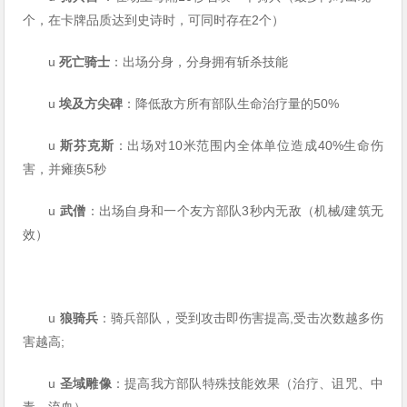
个，在卡牌品质达到史诗时，可同时存在2个）
u
死亡骑士
：出场分身，分身拥有斩杀技能
u
埃及方尖碑
：降低敌方所有部队生命治疗量的50%
u
斯芬克斯
：出场对10米范围内全体单位造成40%生命伤
害，并瘫痪5秒
u
武僧
：出场自身和一个友方部队3秒内无敌（机械/建筑无
效）
u
狼骑兵
：骑兵部队，受到攻击即伤害提高,受击次数越多伤
害越高;
u
圣域雕像
：提高我方部队特殊技能效果（治疗、诅咒、中