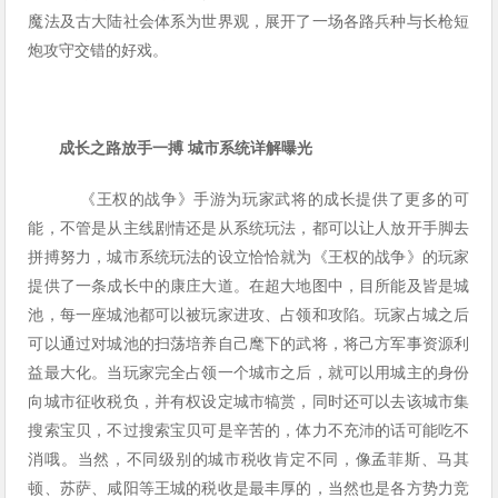
魔法及古大陆社会体系为世界观，展开了一场各路兵种与长枪短
炮攻守交错的好戏。
成长之路
放手一搏
城市系统详解曝光
《王权的战争》手游为玩家武将的成长提供了更多的可
能，不管是从主线剧情还是从系统玩法，都可以让人放开手脚去
拼搏努力，城市系统玩法的设立恰恰就为《王权的战争》的玩家
提供了一条成长中的康庄大道。在超大地图中，目所能及皆是城
池，每一座城池都可以被玩家进攻、占领和攻陷。玩家占城之后
可以通过对城池的扫荡培养自己麾下的武将，将己方军事资源利
益最大化。当玩家完全占领一个城市之后，就可以用城主的身份
向城市征收税负，并有权设定城市犒赏，同时还可以去该城市集
搜索宝贝，不过搜索宝贝可是辛苦的，体力不充沛的话可能吃不
消哦。当然，不同级别的城市税收肯定不同，像孟菲斯、马其
顿、苏萨、咸阳等王城的税收是最丰厚的，当然也是各方势力竞