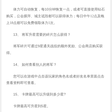
10
体力可自动恢复，每
分钟恢复一点，或者可直接使用钻石
购买，公会膜拜、城主诋毁都可以获得体力；每日中午
12
点及晚
上
18
点都可以免费领取体力
1
次。
13、 将军升星需要的碎片怎么获得？
9
将军碎片可通过
星通关战役的额外奖励、公会商店购买获
得。
14、
如何查看别人的将军？
您可以在游戏中点击该玩家的角色名或者好友名单里面点击
查看资料即可查看。
15、
?
卡牌最高可以升级到多少星
5
卡牌最高可升星到
星。