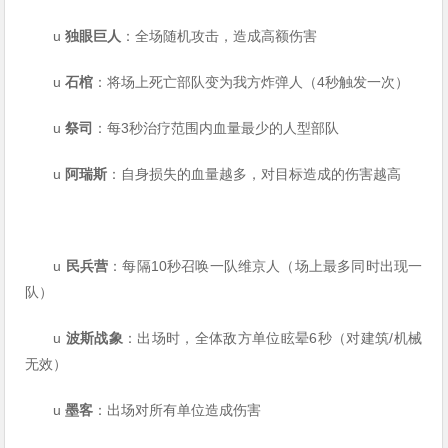
u
独眼巨人
：全场随机攻击，造成高额伤害
u
石棺
：将场上死亡部队变为我方炸弹人（4秒触发一次）
u
祭司
：每3秒治疗范围内血量最少的人型部队
u
阿瑞斯
：自身损失的血量越多，对目标造成的伤害越高
u
民兵营
：每隔10秒召唤一队维京人（场上最多同时出现一
队）
u
波斯战象
：出场时，全体敌方单位眩晕6秒（对建筑/机械
无效）
u
墨客
：出场对所有单位造成伤害