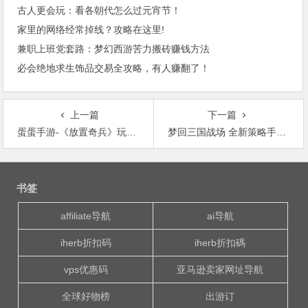
古人更会玩：看各朝代怎么过元宵节！
家里的网络经常掉线？攻略在这里!
兼职上班党套路：梦幻西游苦力搬砖赚钱方法
必会绝地求生饰品交易全攻略，有人赚翻了！
上一篇
下一篇
蛋蛋手游-《放置奇兵》玩法攻略之战斗介绍
梦回三国战场 全新策略手游《真龙霸业》震撼亮相TGC
文
章
书签
导
航
affiliate导航
ai导航
iherb折扣码
iherb折扣碼
vps优惠码
亚马逊卖家网址导航
全球好物榜
出游订