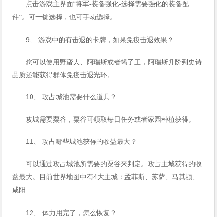
“将军
点击游戏主界面
-
装备强化
-
选择需要强化的装备配
件”。可一键选择，也可手动选择。
9、 游戏中的有击退的卡牌，如果免疫击退效果？
您可以使用野蛮人、阿瑞斯或者蝎子王，阿瑞斯升阶到史诗
品质还能获得群体免疫击退光环。
10、 攻占城池需要什么道具？
攻城需要粟谷，粟谷可领取每日任务或者家园种植获得。
11、 攻占哪些城池获得的收益最大？
可以通过攻占城池所需要的粟谷来判定。攻占主城获得的收
4
益最大。目前世界地图中有
大主城：孟菲斯、苏萨、马其顿、
咸阳
12、 体力用完了，怎么恢复？