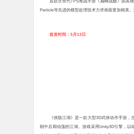
首款次世代TPS海战手游《巅峰战舰》由英雄互娱
Particle等先进的模型处理技术力求画面更加精
首发时间：5
月13日
《侠隐江湖》是一款大型3D武侠动作手游，
朝中后期动荡的江湖。游戏采用Unity3D引擎