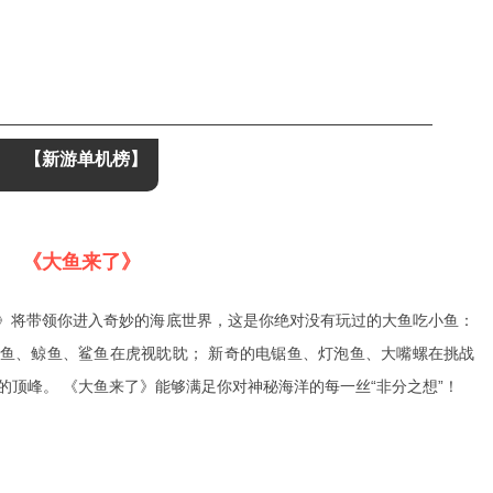
【新游单机榜】
《大鱼来了》
来了》将带领你进入奇妙的海底世界，这是你绝对没有玩过的大鱼吃小鱼：
子鱼、鲸鱼、鲨鱼在虎视眈眈； 新奇的电锯鱼、灯泡鱼、大嘴螺在挑战
的顶峰。 《大鱼来了》能够满足你对神秘海洋的每一丝“非分之想”！