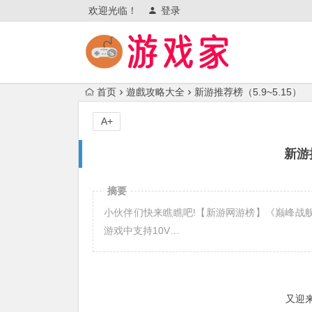
欢迎光临！
登录
首页
遊戲攻略大全
新游推荐榜（5.9~5.15）
A+
新游推
摘要
小伙伴们快来瞧瞧吧!【新游网游榜】《巅峰战舰》
游戏中支持10V…
又迎