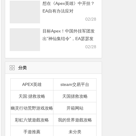
想在《Apex英雄》中开挂？
EA自有办法应对
02/28
目标Apex！中国外挂军团发
出”神仙集结令”，EA瑟瑟发
抖
02/28
分类
APEX英雄
steam交易平台
天国:拯救攻略
天国拯救攻略
幽灵行动荒野游戏攻略
开箱网站
彩虹六號遊戲攻略
我的世界遊戲攻略
手遊推薦
未分类