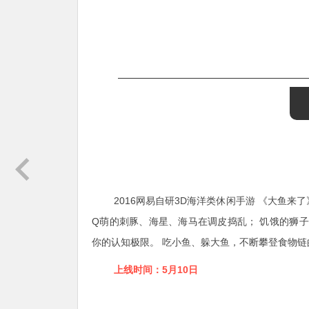
2016网易自研3D海洋类休闲手游 《大鱼
Q萌的刺豚、海星、海马在调皮捣乱； 饥饿的狮
你的认知极限。 吃小鱼、躲大鱼，不断攀登食物链
上线时间：5
月10日