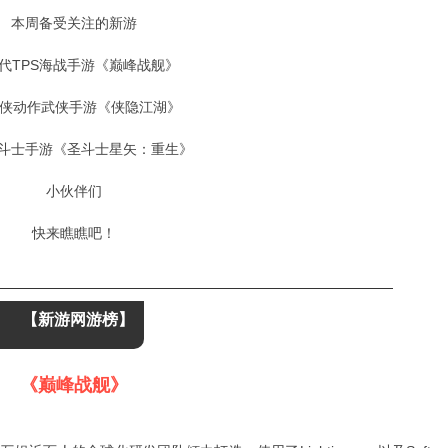
本周
备受关注的
新游
代TPS海战手游《巅峰战舰》
武侠动作武侠手游《侠隐江湖》
斗士手游《圣斗士星矢：重生》
小伙伴们
快来瞧瞧吧！
【新游网游榜】
《巅峰战舰》