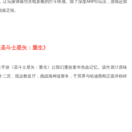
，让玩家体验功夫电影般的打斗快感。除了深度ARPG玩法，游戏还加
枯燥乏味。
《圣斗士星矢：重生》
士手游《圣斗士星矢：重生》让我们重拾童年热血记忆。该作原汁原味
十二宫，抵达教皇厅，挑战海神波塞冬，于冥界与哈迪斯刚正面并粉碎