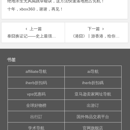
绝地求生无风揭跳伞秘诀，这方法快速落地抢占先机！
十年，xbox360，谢谢，再见！
上一篇
下一篇
泰囧换证记——史上最强经济型曼谷换旅行证攻略
《港囧》丨游香港，给你最全的美景、美食攻略
文
章
书签
导
航
affiliate导航
ai导航
iherb折扣码
iherb折扣碼
vps优惠码
亚马逊卖家网址导航
全球好物榜
出游订
出行訂
国外饰品交易平台
学术导航
官网旗舰店