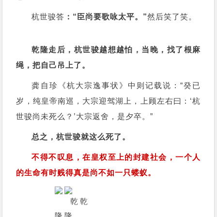
杭世骏答
：“臣尚要歌咏太平。”
然后笑了笑。
乾隆走后，杭世骏越想越怕，当晚，找了根麻
绳，把自己吊上了。
龚自珍《杭大宗逸事状》中则记载说：“癸已
岁，纯皇帝南巡，大宗迎驾湖上，上顾左右曰：‘杭
世骏尚未死么？’大宗返舍，是夕卒。”
总之，杭世骏就这么死了。
不得不叹息，在皇权至上的封建社会，一个人
的生命有时贱得真是尚不如一只蝼蚁。