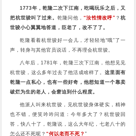
1773年，乾隆二次下江南，吃喝玩乐之后，又
把杭世骏叫了过来。
乾隆问他，
“汝性情改呼”
？
杭
世骏小心翼翼地答道，臣老了，改不了了。
乾隆看着杭世骏好一会儿，才轻轻地“哦"了一
声，转身与其他官员说话，不再理会杭世骏。
八年后，1781年，乾隆三次下江南，他想见见
杭世骏，这么多年过去了他活成啥样了。
这里面有
乾隆一点私心，也有一些好奇，他想知道一个靠卖
破烂为生的老人，会窘迫到什么程度。
他派人叫来杭世骏，见杭世骏身体硬实，精神
也不错，便笑吟吟问道：今年多大了？杭世骏回
答，快八十了，乾隆说，这么大年纪，七老八十的
怎么还不死呢？
“何以老而不死？
”