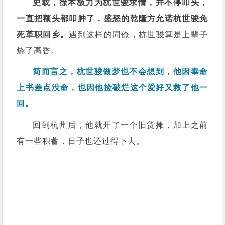
史载，徐本极力为杭世骏求情，并不停叩头，
一直把额头都叩肿了，盛怒的乾隆方允诺杭世骏免
死革职回乡。
遇到这样的同僚，杭世骏算是上辈子
烧了高香。
简而言之，杭世骏做梦也不会想到，他因奉命
上书差点没命，也因他捡破烂这个爱好又救了他一
回。
回到杭州后，他就开了一个旧货摊，加上之前
有一些积蓄，日子也还过得下去。