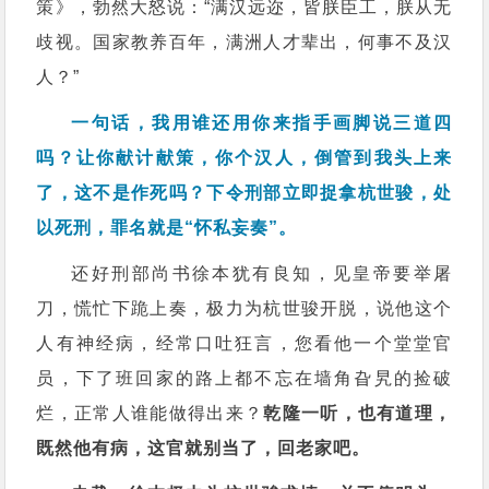
策》，勃然大怒说：“满汉远迩，皆朕臣工，朕从无
歧视。国家教养百年，满洲人才辈出，何事不及汉
人？”
一句话，我用谁还用你来指手画脚说三道四
吗？让你献计献策，你个汉人，倒管到我头上来
了，这不是作死吗？下令刑部立即捉拿杭世骏，处
以死刑，罪名就是“怀私妄奏”。
还好刑部尚书徐本犹有良知，见皇帝要举屠
刀，慌忙下跪上奏，极力为杭世骏开脱，说他这个
人有神经病，经常口吐狂言，您看他一个堂堂官
员，下了班回家的路上都不忘在墙角旮旯的捡破
烂，正常人谁能做得出来？
乾隆一听，也有道理，
既然他有病，这官就别当了，回老家吧。