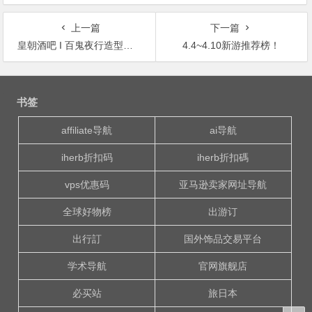
上一篇
下一篇
皇朝酒吧 I 百鬼夜行造型攻略，你要扮演成哪一个鬼？哪都不要去弄，所有的鬼全都在这里！
4.4~4.10新游推荐榜！
文
章
书签
导
航
affiliate导航
ai导航
iherb折扣码
iherb折扣碼
vps优惠码
亚马逊卖家网址导航
全球好物榜
出游订
出行訂
国外饰品交易平台
学术导航
官网旗舰店
必买站
旅日本