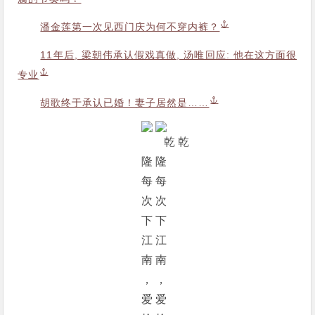
潘金莲第一次见西门庆为何不穿内裤？
11年后, 梁朝伟承认假戏真做, 汤唯回应: 他在这方面很
专业
胡歌终于承认已婚！妻子居然是……