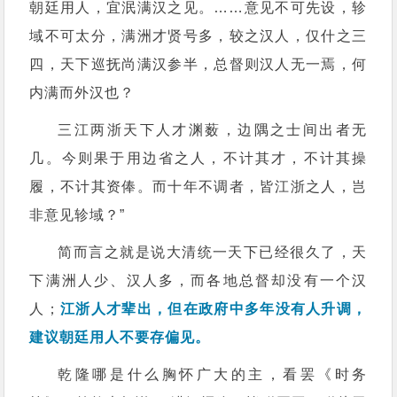
朝廷用人，宜泯满汉之见。……意见不可先设，轸
域不可太分，满洲才贤号多，较之汉人，仅什之三
四，天下巡抚尚满汉参半，总督则汉人无一焉，何
内满而外汉也？
三江两浙天下人才渊薮，边隅之士间出者无
几。今则果于用边省之人，不计其才，不计其操
履，不计其资俸。而十年不调者，皆江浙之人，岂
非意见轸域？”
简而言之就是说大清统一天下已经很久了，天
下满洲人少、汉人多，而各地总督却没有一个汉
人；
江浙人才辈出，但在政府中多年没有人升调，
建议朝廷用人不要存偏见。
乾隆哪是什么胸怀广大的主，看罢《时务