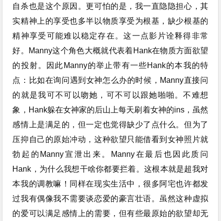
自杀也是这个原因。更可怕的是，我一直隐隐担心，其
实精神上的享受也多半以物质享受为根基，缺少根基的
精神享受可能难以稳定存在。这一点影片诠释得非常
好。Manny这个角色大概就代表着Hank在物质方面欲望
的投射。因此Manny的举止带有一些Hank的本我的特
点：比如在询问遇到女神怎么办的时候，Manny直接问
的就是我可不可以吻她，可不可以跟她啪啪。不难想
象，Hank躲在女神家的后山上每天刷着女神的ins，虽然
感情上是满足的，但一定也觉得缺少了点什么。但为了
压抑自己的原始冲动，这种欲望只能借看到女神照片就
勃起的Manny宣泄出来。Manny在最后也因此质问
Hank，为什么我想干啥你都要拦着。这根本就是超我对
本我的调教嘛！同样在现实生活中，很多阿宅也许都发
过我有偶像我不需要谈恋爱的豪言壮语。虽然这种虚拟
的爱可以满足感情上的需要，但有些最原始的欲望却无