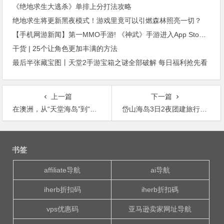
《绝地求生大逃杀》单排上分打法攻略
绝地求生将更新黑夜模式！游戏里竟可以引燃森林照亮一切？
【手机网游新闻】第一MMO手游! 《神武》手游进入App Store畅销榜前三 跨服战来袭《进击的部落》让我们战个痛!
干货 | 25个让角色更加丰满的方法
最后半张藏宝图丨天堂2手游宝箱之谜全部破解 每日福利抢先看
上一篇
下一篇
在澳洲，从“天堂海岛”到“荒岛求生” 只要和你在一起，我愿用尽余生和你一起去看看永远的样子！
岱山海岛3日2夜团建旅行详情攻略！求生、寻宝、沙雕、竞技、晚会，看这一篇就够了
文
章
书签
导
航
affiliate导航
ai导航
iherb折扣码
iherb折扣碼
vps优惠码
亚马逊卖家网址导航