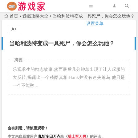
首页
遊戲攻略大全
当哈利波特变成一具死尸，你会怎么玩他？
设置菜单
A+
当哈利波特变成一具死尸，你会怎么玩他？
摘要
乐观求生的励志故事.然而最后几分钟却出现了让人叹服的
大反转,揭露出一个残酷真相:Hank并没有迷失荒岛,他只是
一个不能融…
含有剧透，请慎重观看！
本文来自豆瓣用户
鼠斩车田万齐
给
《
瑞士军刀男
》
的评论，