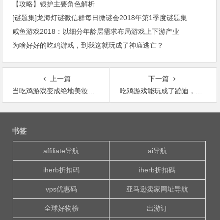
【攻略】银护主要角色解析
[谜题集]龙海灯谜微信群每日微谜会2018年第1季度谜题集
咸鱼游戏2018：以细分年龄层需求布局游戏上下游产业
为啥好好的吃鸡游戏，到我这就玩成了神庙逃亡？
上一篇
下一篇
当吃鸡游戏变成绝地美妆：大吉大利，我走维秘！哈哈哈哈哈
吃鸡游戏能玩成了蹦迪，还有谁！！
文
章
书签
导
航
affiliate导航
ai导航
iherb折扣码
iherb折扣碼
vps优惠码
亚马逊卖家网址导航
全球好物榜
出游订