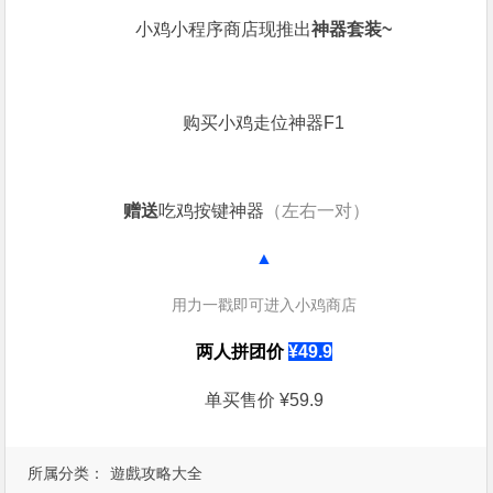
小鸡小程序商店现推出
神器套装~
购买小鸡走位神器F1
赠送
吃鸡按键神器
（左右一对）
▲
用力一戳即可进入小鸡商店
两人拼团价
¥
49.9
单买售价 ¥59.9
所属分类：
遊戲攻略大全