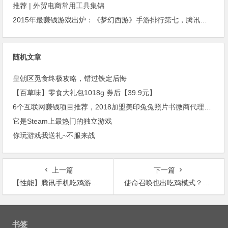
推荐 | 外贸电商常用工具集锦
2015年最赚钱游戏出炉：《梦幻西游》手游排行第七，腾讯总收入进前三
随机文章
皇朝区觅食终极攻略，错过铁定后悔
【百草味】零食大礼包1018g 券后【39.9元】
6个互联网赚钱项目推荐，2018加盟美印兔兔照片书微商代理低成本创业最靠谱
它是Steam上最热门的独立游戏
你玩游戏我送礼~不服来战
上一篇
下一篇
【性能】腾讯手机吃鸡游戏首次开测，来看看你的手机是否支持
使命召唤也出吃鸡模式？这周游戏界有什么大新闻？｜军武游戏
文
章
书签