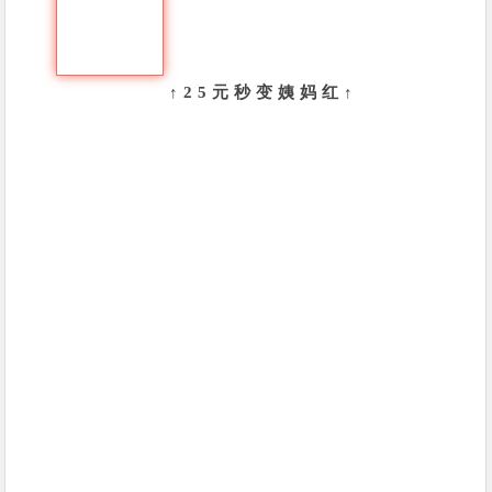
↑25元秒变姨妈红↑