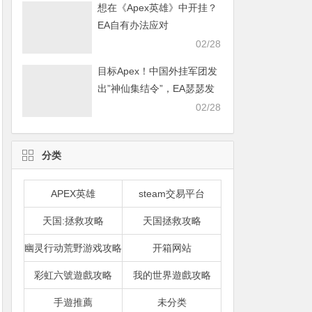
想在《Apex英雄》中开挂？
EA自有办法应对
02/28
目标Apex！中国外挂军团发
出”神仙集结令”，EA瑟瑟发
抖
02/28
分类
APEX英雄
steam交易平台
天国:拯救攻略
天国拯救攻略
幽灵行动荒野游戏攻略
开箱网站
彩虹六號遊戲攻略
我的世界遊戲攻略
手遊推薦
未分类