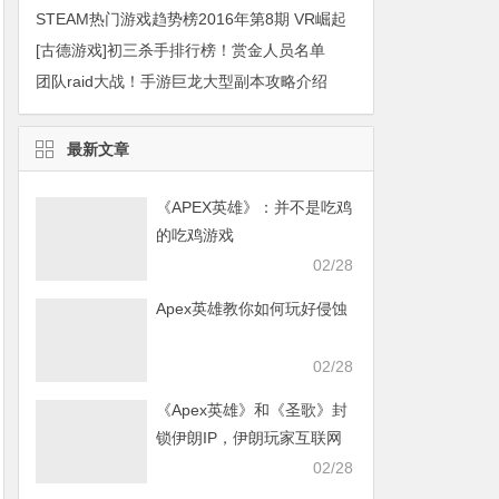
STEAM热门游戏趋势榜2016年第8期 VR崛起
[古德游戏]初三杀手排行榜！赏金人员名单
团队raid大战！手游巨龙大型副本攻略介绍
最新文章
《APEX英雄》：并不是吃鸡
的吃鸡游戏
02/28
Apex英雄教你如何玩好侵蚀
02/28
《Apex英雄》和《圣歌》封
锁伊朗IP，伊朗玩家互联网
发声求援
02/28