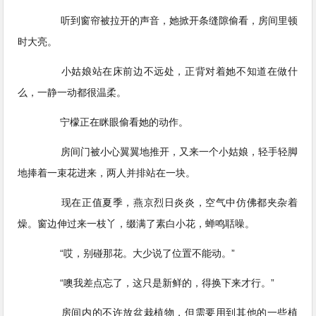
听到窗帘被拉开的声音，她掀开条缝隙偷看，房间里顿
时大亮。
小姑娘站在床前边不远处，正背对着她不知道在做什
么，一静一动都很温柔。
宁檬正在眯眼偷看她的动作。
房间门被小心翼翼地推开，又来一个小姑娘，轻手轻脚
地捧着一束花进来，两人并排站在一块。
现在正值夏季，燕京烈日炎炎，空气中仿佛都夹杂着
燥。窗边伸过来一枝丫，缀满了素白小花，蝉鸣聒噪。
“哎，别碰那花。大少说了位置不能动。”
“噢我差点忘了，这只是新鲜的，得换下来才行。”
房间内的不许放盆栽植物，但需要用到其他的一些植