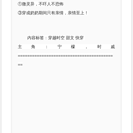
①微灵异，不吓人不恐怖
③穿成奶奶期间只有亲情，亲情至上！
内
容标签：
穿越时空 甜文 快穿
主角：
宁檬，时戚
========================================
==