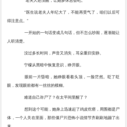
“老夫人还没醒，让她多休息会吧。”
“医生说老夫人年纪大了，不能再受气了，咱们以后可
得注意点。”
一开始的一句话变成几句话，但不怎么吵闹，逐渐能让
人听清楚。
没过多长时间，声音又消失，耳朵重归安静。
宁檬从黑暗中恢复意识，睁开眼。
眼前一片昏暗，她睁眼看着头顶，一脸茫然。眨了眨
眼，发现眼前都有一丝丝的模糊。
难道自己诈尸了？在太平间里醒了？
想到这个可能，她身上迅速起了鸡皮疙瘩，周围都是尸
体，一个人关在里面，那些僵尸片恐怖小说情节齐刷刷地蹦了出
来。