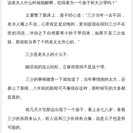
说老夫人什么时候能醒啊，犯得着为一个孩子和大少犟吗？”
立夏瞥了眼床上，漫不经心道：“三少当年一去不回，
老夫人嘴上不说，心里肯定是后悔的，更别提现在得到三少不在
世的消息，冲动之下自然要将小孙子带回来，如果不是三少血
脉，那就权当养了个哄老太太开心的。”
三少是老夫人的小儿子。
她话说的这么轻松，立春却觉得不是这个理。
三少的事稍微查一下就知道了，当年事情闹的太大，还
都上了新闻，八年前的新闻可不像现在这样，那时候写的大多都
是真的。
前几天大宅那边出现了一个孩子，看上去七八岁，拿着
三少的东西来认人，听人说和三少长得有点像，说是儿子也是有
可能的。