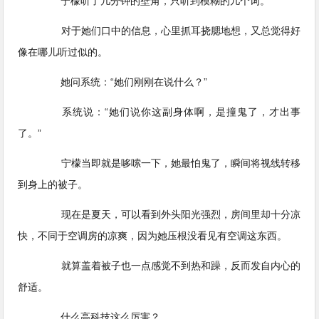
宁檬听了几分钟的壁角，只听到模糊的几个词。
对于她们口中的信息，心里抓耳挠腮地想，又总觉得好
像在哪儿听过似的。
她问系统：“她们刚刚在说什么？”
系统说：“她们说你这副身体啊，是撞鬼了，才出事
了。”
宁檬当即就是哆嗦一下，她最怕鬼了，瞬间将视线转移
到身上的被子。
现在是夏天，可以看到外头阳光强烈，房间里却十分凉
快，不同于空调房的凉爽，因为她压根没看见有空调这东西。
就算盖着被子也一点感觉不到热和躁，反而发自内心的
舒适。
什么高科技这么厉害？