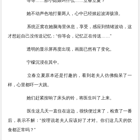
等等……那小姑娘叫什么……立春立夏？
她不动声色地打量两人，心中已经掀起波涛骇浪。
系统正窝在她脑海里休息，享受，感应到情绪波动，这
才想起自己没传送记忆：“你等会，记忆正在传送……”
透明的显示屏再度出现，画面已然有了变化。
宁檬沉浸在其中。
立春立夏原本还是打趣的，看到老夫人仿佛痴呆了一
样，心里都吓一大跳。
她们赶紧按响了床头的铃，将医生叫了上来。
医生这几天一直住在这边，很快便过来了，检查了一番
后，表示不解：“按理说老夫人应该好了才对。你们这几天的饮
食都正常吗？”