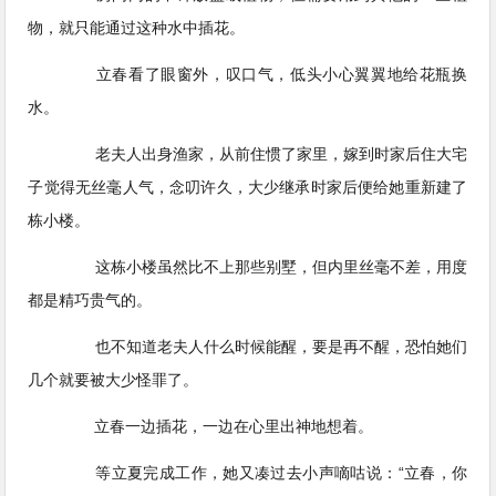
物，就只能通过这种水中插花。
立春看了眼窗外，叹口气，低头小心翼翼地给花瓶换
水。
老夫人出身渔家，从前住惯了家里，嫁到时家后住大宅
子觉得无丝毫人气，念叨许久，大少继承时家后便给她重新建了
栋小楼。
这栋小楼虽然比不上那些别墅，但内里丝毫不差，用度
都是精巧贵气的。
也不知道老夫人什么时候能醒，要是再不醒，恐怕她们
几个就要被大少怪罪了。
立春一边插花，一边在心里出神地想着。
等立夏完成工作，她又凑过去小声嘀咕说：“立春，你