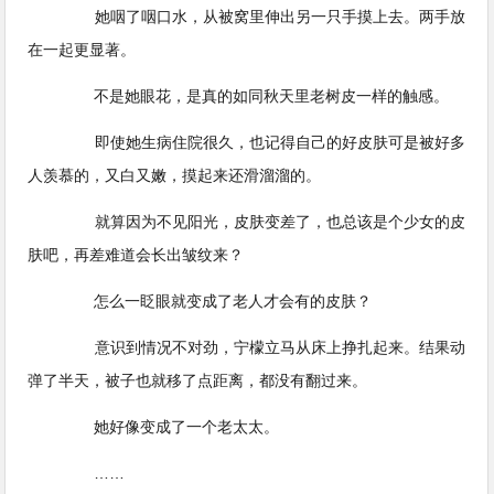
她咽了咽口水，从被窝里伸出另一只手摸上去。两手放
在一起更显著。
不是她眼花，是真的如同秋天里老树皮一样的触感。
即使她生病住院很久，也记得自己的好皮肤可是被好多
人羡慕的，又白又嫩，摸起来还滑溜溜的。
就算因为不见阳光，皮肤变差了，也总该是个少女的皮
肤吧，再差难道会长出皱纹来？
怎么一眨眼就变成了老人才会有的皮肤？
意识到情况不对劲，宁檬立马从床上挣扎起来。结果动
弹了半天，被子也就移了点距离，都没有翻过来。
她好像变成了一个老太太。
……