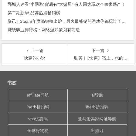
郓城人速看“小网游”背后有“大赌局” 有人因为玩这个倾家荡产！
第二期新华·品荐热点畅销榜
资讯 | Steam年度畅销榜出炉，最火最畅销的游戏你都玩过了吗？
赚钱职业排行榜：网络游戏策划有前途
上一篇
下一篇
快穿的小说
耽美 |【快穿】宿主，您的任务就是掰弯男主，抛弃女主！
文
章
书签
导
航
affiliate导航
ai导航
iherb折扣码
iherb折扣碼
vps优惠码
亚马逊卖家网址导航
全球好物榜
出游订