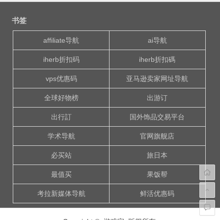
文
章
书签
导
航
affiliate导航
ai导航
iherb折扣码
iherb折扣碼
vps优惠码
亚马逊卖家网址导航
全球好物榜
出游订
出行訂
国外饰品交易平台
学术导航
官网旗舰店
必买站
旅日本
最值买
果饭帮
考拉新媒体导航
鲜活优惠码