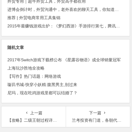
外贸专用｜超牛外贸工具，外贸高手都在用
进博会倒计时，外贸沟通中，老外喜欢的聊天工具，你知道几种？
推荐 | 外贸电商常用工具集锦
2015年最赚钱游戏出炉：《梦幻西游》手游排行第七，腾讯总收入进前三
随机文章
2017年Switch游戏下载榜公布 《星露谷物语》成全球销量冠军
上海玩沙胜地全攻略
【写作】热门话题：网络游戏
璇玑书城-快穿小妖精:腹黑男主,别过来
尼玛，现在吃鸡游戏里都可以结婚了？
上一篇
下一篇
【攻略】二级王朝过程详细解析
兰考投资有门道，各朝代揽金秘籍都在这里！