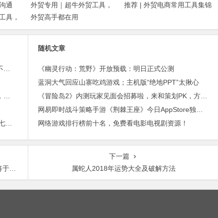
沟通
外贸专用｜超牛外贸工具，
推荐 | 外贸电商常用工具集锦
工具，
外贸高手都在用
随机文章
外贸邮件营销的免费工具——小满快发：群发邮件不担心IP被封
《幽灵行动：荒野》开放预载：明日正式公测
蓝洞大气回应山寨吃鸡游戏；主机版“绝地PPT”太揪心
进博会倒计时，外贸沟通中，老外喜欢的聊天工具，你知道几种？
《冒险岛2》内测玩家见面会招募啦，来和策划PK，方块妞玩游戏！
网易即时战斗策略手游《荆棘王座》今日AppStore独家首发（内有多重福利）
2015年最赚钱游戏出炉：《梦幻西游》手游排行第七，腾讯总收入进前三
网络游戏排行榜前十名，免费看电影电视剧资源！
下一篇
戏内容
属蛇人2018年运势大全及破解方法