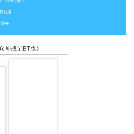
率，GM特权；
您服务；
内领先！
众神战记BT版》