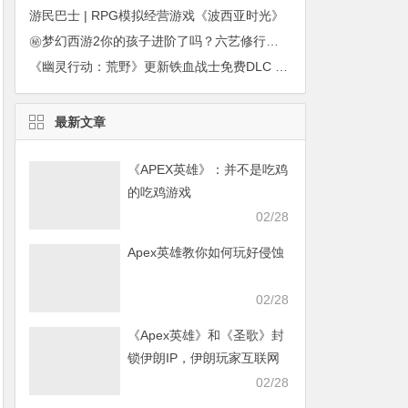
游民巴士 | RPG模拟经营游戏《波西亚时光》
㊙梦幻西游2你的孩子进阶了吗？六艺修行攻略大汇总
《幽灵行动：荒野》更新铁血战士免费DLC 丛林猎杀人类玩家
最新文章
《APEX英雄》：并不是吃鸡
的吃鸡游戏
02/28
Apex英雄教你如何玩好侵蚀
02/28
《Apex英雄》和《圣歌》封
锁伊朗IP，伊朗玩家互联网
发声求援
02/28