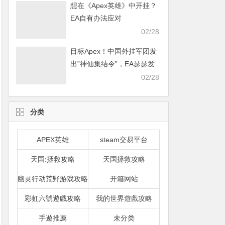
想在《Apex英雄》中开挂？
EA自有办法应对
02/28
目标Apex！中国外挂军团发
出”神仙集结令”，EA瑟瑟发
抖
02/28
分类
APEX英雄
steam交易平台
天国:拯救攻略
天国拯救攻略
幽灵行动荒野游戏攻略
开箱网站
彩虹六號遊戲攻略
我的世界遊戲攻略
手遊推薦
未分类