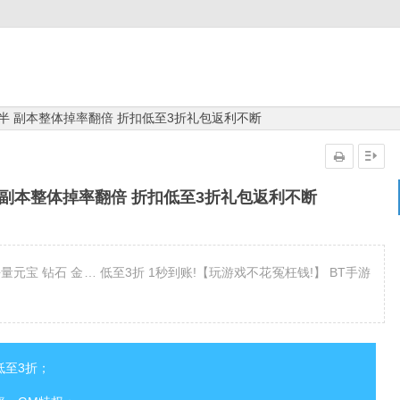
减半 副本整体掉率翻倍 折扣低至3折礼包返利不断
半 副本整体掉率翻倍 折扣低至3折礼包返利不断
海量元宝 钻石 金… 低至3折 1秒到账!【玩游戏不花冤枉钱!】 BT手游
低至3折；