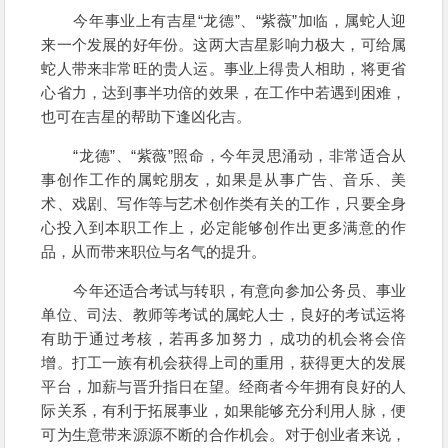
今年事业上有吉星“龙德”、“紫薇”加临，属蛇人迎
来一个发展的好年份。这两大吉星影响力极大，可给属
蛇人带来非常旺的贵人运。事业上得贵人相助，将更省
心省力，达到事半功倍的效果，在工作中若遇到困难，
也可在吉星的帮助下逢凶化吉。
“龙德”、“紫薇”照命，今年灵思涌动，非常适合从
事创作工作的属蛇朋友，如果是从事广告、音乐、美
术、戏剧、写作等与艺术创作类有关的工作，只要全身
心投入到本职工作上，必定能够创作出更多满意的作
品，从而带来职位与名气的提升。
今年还适合考试与转职，有意向参加公务员、事业
单位、司法、教师等考试的属蛇人士，良好的考试运将
有助于通过考核，若再多加努力，成功的机会将会倍
增。打工一族有机会获得上司的重用，获得更大的发展
平台，加薪与晋升指日在望。经商者今年拥有良好的人
际关系，有利于拓展事业，如果能够充分利用人脉，便
可为生意带来源源不断的合作机会。对于创业者来说，