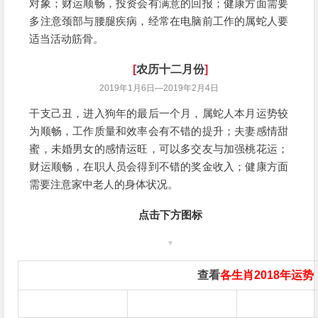
对象；财运顺畅，投资会有满意的回报；健康方面需要
多注意颈部与腰腿疾病，经常在电脑前工作的属蛇人要
适当活动筋骨。
[
农历十二月
份
]
2019年1月6日—2019年2月4日
干支己丑，进入狗年的最后一个月，属蛇人本月运势较
为顺畅，工作质量和效率会有不错的提升；夫妻感情甜
蜜，未婚男女的感情运旺，可以多交友与加强桃花运；
财运顺畅，在职人员会得到不错的奖金收入；健康方面
需要注意家中老人的身体状况。
点击下方图标
▼
查看
各生肖2018年运势