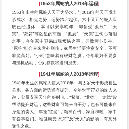
[
1953年属蛇的人2018年运程
]
1953年出生的属蛇人天干为癸水，与2018年的天干戊土
形成水土相克之势，运势跌宕起伏。六十又五的蛇人应
该已经退休，本可以安享晚年，却备受“孤辰”、“天
哭”、“死符”等凶星的煎熬，“孤辰”、“天哭”主伤心落泪
之事，今年家中容易出现烦恼之事，导致劳心伤神。
“死符”则会带来意外刑伤，家居生活要注意安全，不可
攀爬高处。“小耗”意味着有破财之虞，今年最好不要参
与投机活动，否则存款将遭到损失。
[
1941年属蛇的人2018年运程
]
1941年出生的属蛇人进入2018年，与太岁天干形成相生
关系，各方面的运势皆有提升。今年对于77岁的蛇人来
说，实属安享天年的好时光，“紫薇、“龙德”、“龙德”皆
帮助提升财运，这些财富可能来自子孙，也有可能来自
身边的贵人。年逢“红鸾”，精神百倍，家庭和睦，家中
有喜事临门。唯健康受“死符”及“天哭”的影响，有意外
受伤之象。