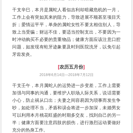
干支辛巳，本月是属蛇人看似吉利却暗藏危机的一月，
工作上会有突如其来的阻力，导致进展不顺甚至项目夭
折；爱情运平平，单身的属蛇女性不要太相信别人，导
致上当受骗；财运不佳，要适当控制支出，不要因为一
时冲动购买不必要的贵重物品；健康方面应该注意口腔
问题，如发现有蛀牙迹象要及时到医院洗牙，以免引起
牙齿发炎。
[
农历五月份
]
2018年6月14日—2018年7月12日
干支壬午，本月属蛇人的运势进一步变差，工作上需要
加强与同事的沟通，要维护人职场人际关系，说话需要
小心，防止祸从口出；夫妻之间容易因为琐事而发生争
吵，如处理不当，矛盾和误会将进一步加深，未婚男女
可以利用本月桃花旺盛的时期多交友，找到自己的另一
半；健康方面要注意四肢的损伤，进行激烈运动要做好
充分的热身工作。