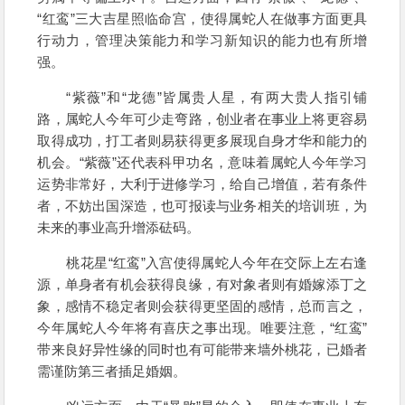
“红鸾”三大吉星照临命宫，使得属蛇人在做事方面更具
行动力，管理决策能力和学习新知识的能力也有所增
强。
“紫薇”和“龙德”皆属贵人星，有两大贵人指引铺
路，属蛇人今年可少走弯路，创业者在事业上将更容易
取得成功，打工者则易获得更多展现自身才华和能力的
机会。“紫薇”还代表科甲功名，意味着属蛇人今年学习
运势非常好，大利于进修学习，给自己增值，若有条件
者，不妨出国深造，也可报读与业务相关的培训班，为
未来的事业高升增添砝码。
桃花星“红鸾”入宫使得属蛇人今年在交际上左右逢
源，单身者有机会获得良缘，有对象者则有婚嫁添丁之
象，感情不稳定者则会获得更坚固的感情，总而言之，
今年属蛇人今年将有喜庆之事出现。唯要注意，“红鸾”
带来良好异性缘的同时也有可能带来墙外桃花，已婚者
需谨防第三者插足婚姻。