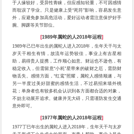
于人缘较好，受异性青睐，但应感知轻重，不可因感情
而耽误了学业。只是健康上受“死符”影响，容易发生意
外，应避免参加高危活动，爱好运动者需注意保护好手
腕、脚踝等关节部位。
[
1989年属蛇的人2018年运程
]
1989年己巳年出生的属蛇人进入2018年，生年天干与太
岁天干相生有情，故流年运势较佳，事业上有吉星相
助，易得贵人提携，工作顺心如意。财运也不逊色，有
稳定收入，但需留意“小耗”星带来的破财之厄，需防财
物丢失。感情方面，“红鸾”照耀，属蛇人感情顺遂，与
另一半度过美好甜蜜的感情生活，不过易招来墙外桃
花；单身者也有较多机会认识到各方面都合适的对象，
不妨主动展开追求。健康并无大碍，只需谨防发生交通
意外即可。
[
1977年属蛇的人2018年运程
]
1977丁巳年出生的属蛇人进入2018年，生年天干与太岁