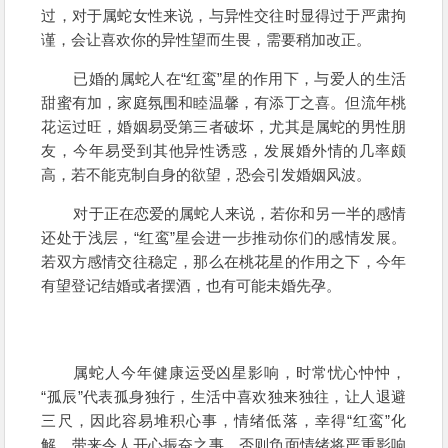
过，对于属蛇女性来说，与异性交往时显得过于严肃拘
谨，会让喜欢你的异性望而生畏，需要稍加改正。
已婚的属蛇人在“红鸾”星的作用下，与爱人的生活
甜蜜有加，家庭氛围和睦温馨，有添丁之喜。但流年桃
花运过旺，婚姻易受第三者破坏，尤其是属蛇的男性朋
友，今年易受到其他异性诱惑，发展婚外情的几率颇
高，若不能克制自身的欲望，恐会引发婚姻风波。
对于正在恋爱的属蛇人来说，若你和另一半的感情
还处于浅层，“红鸾”星会进一步推动你们的感情发展。
若双方感情交往稳定，那么在桃花星的作用之下，今年
有望登记结婚或者摆酒，也有可能未婚先孕。
属蛇人今年健康运受凶星影响，时常忧心忡忡，
“孤辰”代表孤身独行，生活中喜欢独来独往，让人退避
三尺，因此容易堆积心事，情绪低落，幸得“红鸾”化
解，带来令人开心振奋之事，否则负面情绪将严重影响