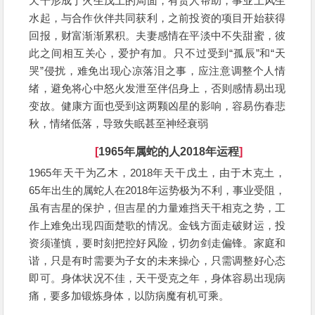
天干形成丁火生戊土的局面，有贵人帮助，事业上风生
水起，与合作伙伴共同获利，之前投资的项目开始获得
回报，财富渐渐累积。夫妻感情在平淡中不失甜蜜，彼
此之间相互关心，爱护有加。只不过受到“孤辰”和“天
哭”侵扰，难免出现心凉落泪之事，应注意调整个人情
绪，避免将心中怒火发泄至伴侣身上，否则感情易出现
变故。健康方面也受到这两颗凶星的影响，容易伤春悲
秋，情绪低落，导致失眠甚至神经衰弱
[
1965年属蛇的人2018年运程
]
1965年天干为乙木，2018年天干戊土，由于木克土，
65年出生的属蛇人在2018年运势极为不利，事业受阻，
虽有吉星的保护，但吉星的力量难挡天干相克之势，工
作上难免出现四面楚歌的情况。金钱方面走破财运，投
资须谨慎，要时刻把控好风险，切勿剑走偏锋。家庭和
谐，只是有时需要为子女的未来操心，只需调整好心态
即可。身体状况不佳，天干受克之年，身体容易出现病
痛，要多加锻炼身体，以防病魔有机可乘。