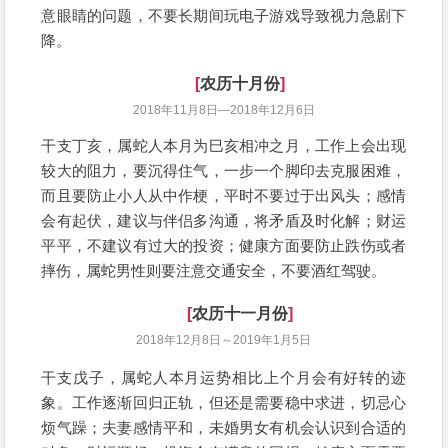
意眼睛的问题，不要长期间玩电子游戏导致视力急剧下
降。
[
农历十月份
]
2018年11月8日—2018年12月6日
干支丁亥，属蛇人本月为巳亥相冲之月，工作上会出现
较大的阻力，要沉得住气，一步一个脚印去克服困难，
而且要防止小人从中作梗，平时不要过于出风头；感情
会有起伏，建议与伴侣多沟通，将矛盾及时化解；财运
平平，不建议有过大的投资；健康方面要防止跌伤或者
摔伤，属蛇男性则要注意交通安全，不要酒红驾驶。
[
农历十一月份
]
2018年12月8日～2019年1月5日
干支戊子，属蛇人本月运势相比上个月会有好转的迹
象。工作逐渐回归正轨，但还是需要稳中求进，切忌心
烦气躁；夫妻感情平和，未婚男女有机会认识到合适的