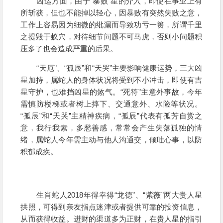
凶运方面，由于“暴败”星的介入，即使在事业上有
所斩获，但也不能掉以轻心，因暴败有突然失败之意，
工作上容易因为细微的纰漏而导致功亏一篑，所谓千里
之提毁于蚁穴，对待细节问题不可马虎，否则小问题积
压多了也会造成严重的后果。
“天厄”、“孤辰”和“天哭”主要影响健康运势，三大凶
星加持，属蛇人的身体状况将受到不小冲击，即使有吉
星守护，也难挡凶星的煞气。“死符”主意外事故，今年
需慎防楼梯或者树上摔下、交通意外、水险等状况。
“孤辰”和“天哭”主精神疾病，“孤辰”代表有孤芳自赏之
意，我行我素，多愁善感，常常会产生失落孤独的情
绪，属蛇人今年需主动与他人沟通交，倾吐心事，以防
积郁成疾。
生肖蛇人2018年得幸得“龙德”、“紫薇”两大贵人星
拱照，可得到亲友指点迷津或者提供可靠的投资信息，
从而获得收益。进财的渠道多为正财，在贵人星的指引