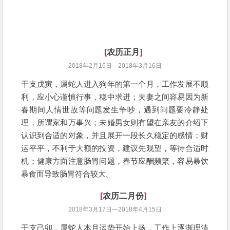
[
农历正月
]
2018年2月16日—2018年3月16日
干支戊寅，属蛇人进入狗年的第一个月，工作发展不顺
利，应小心谨慎行事，稳中求进；夫妻之间容易因为新
春期间人情世故等问题发生争吵，遇到问题要冷静处
理，所谓家和万事兴；未婚男女则有望在亲友的介绍下
认识到合适的对象，并且展开一段长久稳定的感情；财
运平平，不利于大额的投资，建议先观望，等待合适时
机；健康方面注意肠胃问题，春节应酬频繁，容易暴饮
暴食而导致肠胃符合较大。
[
农历二月份
]
2018年3月17日—2018年4月15日
干支己卯，属蛇人本月运势开始上扬，工作上逐渐理清