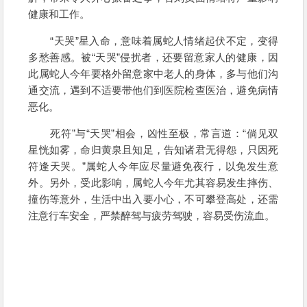
健康和工作。
“天哭”星入命，意味着属蛇人情绪起伏不定，变得
多愁善感。被“天哭”侵扰者，还要留意家人的健康，因
此属蛇人今年要格外留意家中老人的身体，多与他们沟
通交流，遇到不适要带他们到医院检查医治，避免病情
恶化。
死符”与“天哭”相会，凶性至极，常言道：“倘见双
星恍如雾，命归黄泉且知足，告知诸君无得怨，只因死
符逢天哭。”属蛇人今年应尽量避免夜行，以免发生意
外。另外，受此影响，属蛇人今年尤其容易发生摔伤、
撞伤等意外，生活中出入要小心，不可攀登高处，还需
注意行车安全，严禁醉驾与疲劳驾驶，容易受伤流血。