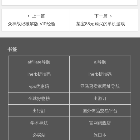
上一篇
下一篇
众神战记破解版 VIP经验减半 副本整体掉率翻倍 折扣低至3折礼包返利不断
某宝88元购买的单机游戏破解版合集【800g】
文
章
书签
导
航
affiliate导航
ai导航
iherb折扣码
iherb折扣碼
vps优惠码
亚马逊卖家网址导航
全球好物榜
出游订
出行訂
国外饰品交易平台
学术导航
官网旗舰店
必买站
旅日本