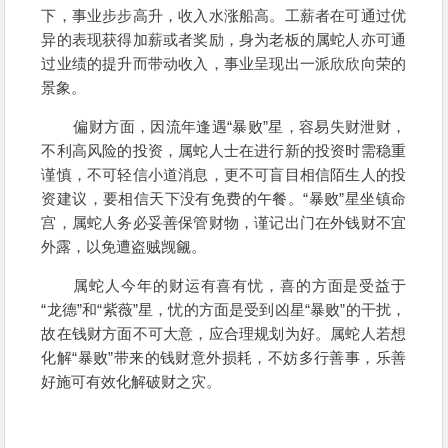
下，事业步步高升，收入水涨船高。工薪者在可通过优
异的表现获得加薪或者奖励，身为老板的属蛇人亦可通
过业绩的提升而带动收入，事业呈现出一派欣欣向荣的
景象。
偏财方面，因流年逢遇“暴败”星，容易失财泄财，
不利高风险的投资，属蛇人士在进行新的投资时需稳重
谨慎，不可轻信小道消息，更不可盲目相信陌生人的投
资建议，要相信天下没有免费的午餐。“暴败”星坐镇命
宫，属蛇人务必妥善保管财物，谨记出门在外钱财不宜
外露，以免遭盗贼觊觎。
属蛇人今年的财运有喜有忧，喜的方面是受益于
“龙德”和“紫薇”星，忧的方面是受到凶星“暴败”的干扰，
故在钱财方面不可大意，应合理规划为好。属蛇人若想
化解“暴败”带来的钱财意外损耗，不妨多行善事，乐善
好施可有效化解破财之灾。