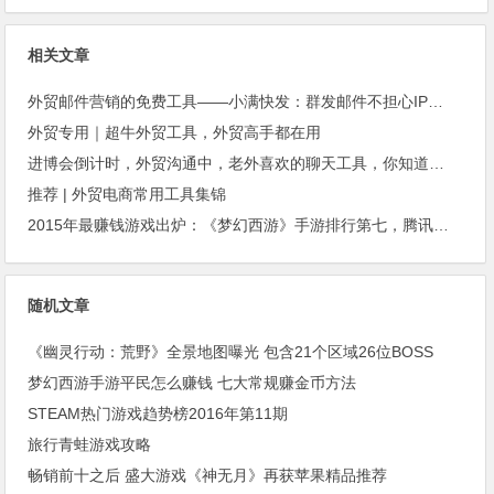
相关文章
外贸邮件营销的免费工具——小满快发：群发邮件不担心IP被封
外贸专用｜超牛外贸工具，外贸高手都在用
进博会倒计时，外贸沟通中，老外喜欢的聊天工具，你知道几种？
推荐 | 外贸电商常用工具集锦
2015年最赚钱游戏出炉：《梦幻西游》手游排行第七，腾讯总收入进前三
随机文章
《幽灵行动：荒野》全景地图曝光 包含21个区域26位BOSS
梦幻西游手游平民怎么赚钱 七大常规赚金币方法
STEAM热门游戏趋势榜2016年第11期
旅行青蛙游戏攻略
畅销前十之后 盛大游戏《神无月》再获苹果精品推荐