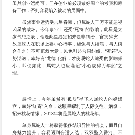
虽然创业运尚可，但在创业前必须做好周全的考察和筹
备工作，否则容易陷入被动的局面中。
虽然事业运势受吉星眷顾，但属蛇人千万不能忽视
凶星的破坏。今年事业上还受“死符”的影响，此星是太
岁气绝之辰，命逢此星必定招来是非纠纷、官灾狱灾，
故属蛇人在职场上要小心行事，避免与人结怨，与人谈
合作之时不可疏忽大意，以免引起合同纠纷。“死符”来
势汹汹，幸好有“龙德”化解，才使属蛇人遭受的影响减
小，即便如此，属蛇人也应谨记“小心驶得万年船”之
理。
感情上，今年虽然有“孤辰”星飞入属蛇人的婚姻
宫，幸好“红鸾”入命，这颗星曜利于人际交往、姻缘，
招来桃花情缘，2018年将是属蛇人的桃花年。
单身属蛇人士将获得很多结识异性的机会，而且自
身魅力提升，容易遇到合适人选，双双坠入爱河。不