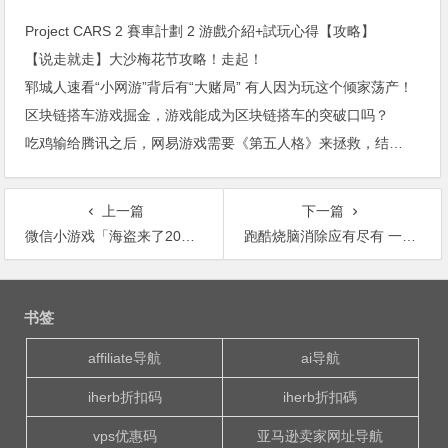
Project CARS 2 賽車計劃 2 游戲介紹+試玩心得【攻略】
【说走就走】大沙梅花节攻略！走起！
郓城人速看“小网游”背后有“大赌局” 有人因为玩这个倾家荡产！
区块链搭车游戏掘金，游戏能成为区块链搭车的突破口吗？
吃鸡输给腾讯之后，网易游戏需要《第五人格》来拯救，结果又被指抄袭
上一篇
下一篇
微信小游戏「海盗来了2018」怎么打怪兽 海盗来了打怪兽攻略
跑酷烧脑消除应有尽有 一周趣味休闲小游戏汇总
文
章
书签
导
航
affiliate导航
ai导航
iherb折扣码
iherb折扣碼
vps优惠码
亚马逊卖家网址导航