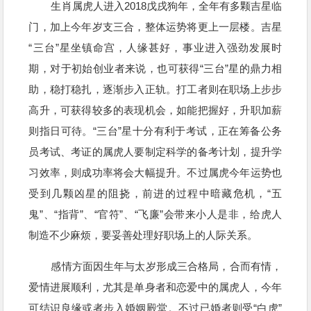
生肖属虎人进入2018戊戌狗年，全年有多颗吉星临
门，加上今年岁支三合，整体运势将更上一层楼。吉星
“三台”星坐镇命宫，人缘甚好，事业进入强劲发展时
期，对于初始创业者来说，也可获得“三台”星的鼎力相
助，稳打稳扎，逐渐步入正轨。打工者则在职场上步步
高升，可获得较多的表现机会，如能把握好，升职加薪
则指日可待。“三台”星十分有利于考试，正在筹备公务
员考试、考证的属虎人要制定科学的备考计划，提升学
习效率，则成功率将会大幅提升。不过属虎今年运势也
受到几颗凶星的阻挠，前进的过程中暗藏危机，“五
鬼”、“指背”、“官符”、“飞廉”会带来小人是非，给虎人
制造不少麻烦，要妥善处理好职场上的人际关系。
感情方面因生年与太岁形成三合格局，合而有情，
爱情进展顺利，尤其是单身者和恋爱中的属虎人，今年
可结识良缘或者步入婚姻殿堂。不过已婚者则受“白虎”