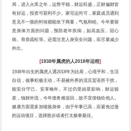
局，进入火库之年，运势平稳，财运旺盛，正财偏财皆
有好运，投资可获利不少。家宅运尚可，家庭成员遇到
意见不一致的时候都能坐下商量，气氛和睦。今年要留
意身体方面的问题，预防老年疾病，如高血压、冠心
病、骨质疏松等。还需注意人身安全问题，应尽量减少
外出。
[
1938年属虎的人2018年运程
]
1938年出生的属虎人遇2018年为比肩，心境平和，生活
自信，做事积极主动，不易被外界的流言蜚语所干扰，
能安分守己、安享晚年。不过仍受凶星影响，财运较
差，钱财外流，今年债务难追回，故不宜借钱给他人。
健康方面需多加锻炼身体，由于年事已高，应避免过激
的运动项目，选择散步或者打太极拳最佳。