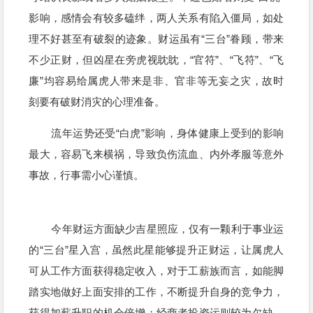
影响，感情会有较多磕绊，两人关系有陷入僵局，如处
理不好甚至有破裂的迹象。财运虽有“三台”眷顾，带来
不少正财，但凶星在旁虎视眈眈，“官符”、“飞符”、“飞
廉”均容易给属虎人带来是非、官非等无妄之灾，故时
刻要有破财消灾的心理准备。
流年运势还受“白虎”影响，身体健康上受到的影响
最大，容易飞来横祸，导致负伤流血、内外孝服等意外
事故，行事需小心谨慎。
今年财运方面缺少吉星照应，仅有一颗利于事业运
的“三台”星入宫，虽然此星能够提升正财运，让属虎人
可从工作方面获得稳定收入，对于工薪族而言，如能脚
踏实地做好上面安排的工作，不断提升自身的竞争力，
获得加薪升职的机会倍增；经商者投资运则较为欠缺，