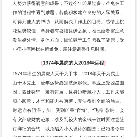
人努力获得满意的成果，不过今年凶星过多，难免在工
作的过程中遇到难题，若能积极建立良好的人际关系，
可得到他人的帮助，从而解决工作上的阻碍。感情上桃
花运势较佳，单身者有喜结良缘之象，唯已婚者需注意
发生婚外情。身体方面，因忙碌于工作忽视了健康，受
小病小痛困扰在所难免，应注意调整作息时间。
[
1974年属虎的人2018年运程
]
1974年出生的属虎人天干为甲木，2018年天干为戊土，
由于木克土，流年运势必定波澜起伏。事业上受凶星围
困，四处碰壁，难有进展，且身边暗藏小人，工作未能
顺心顺意，才华和能力被束缚，无法得到全面的施展。
财运亦有阻滞，加上受到凶星“官符”、“飞符”影响，会
有突然破财的迹象，涉及到较大的金钱来往时要注意签
订详细的合约，以免陷入小人设计的圈套；已婚者今年