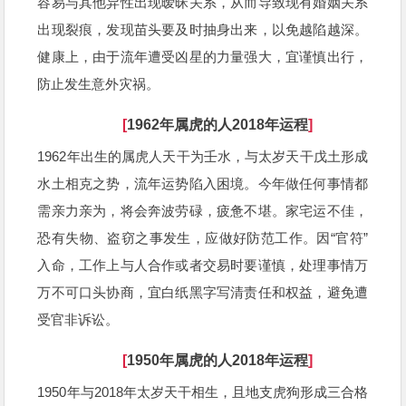
容易与其他异性出现暧昧关系，从而导致现有婚姻关系
出现裂痕，发现苗头要及时抽身出来，以免越陷越深。
健康上，由于流年遭受凶星的力量强大，宜谨慎出行，
防止发生意外灾祸。
[
1962年属虎的人2018年运程
]
1962年出生的属虎人天干为壬水，与太岁天干戊土形成
水土相克之势，流年运势陷入困境。今年做任何事情都
需亲力亲为，将会奔波劳碌，疲惫不堪。家宅运不佳，
恐有失物、盗窃之事发生，应做好防范工作。因“官符”
入命，工作上与人合作或者交易时要谨慎，处理事情万
万不可口头协商，宜白纸黑字写清责任和权益，避免遭
受官非诉讼。
[
1950年属虎的人2018年运程
]
1950年与2018年太岁天干相生，且地支虎狗形成三合格