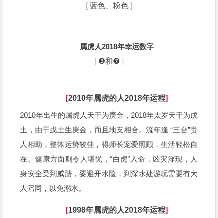
[
蓝色、粉色
]
属虎人2018年
幸运数字
[
❸和❼
]
[
2010年属虎的人2018年运程
]
2010年出生的属虎人天干为庚金，2018年太岁天干为戊
土，由于戊土生庚金，而且地支相合。流年逢 “三台”贵
人相助，整体运势较佳，得师长宠爱照顾，生活轻松自
在。健康方面则令人堪忧，“白虎”入命，凶灾浮现，人
身安全受到威胁，要避开水险，到深水处游玩需要有大
人陪同，以免溺水。
[
1998年属虎的人2018年运程
]