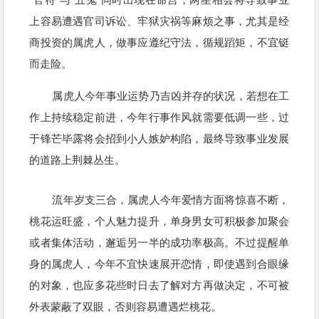
上容易遭遇官司诉讼、牢狱灾祸等麻烦之事，尤其是经
商投资的属虎人，做事应遵纪守法，循规蹈矩，不宜铤
而走险。
属虎人今年事业运势乃吉凶并存的状况，若想在工
作上持续稳定前进，今年行事作风就需要低调一些，过
于锋芒毕露将会招到小人嫉妒构陷，最终导致事业发展
的道路上荆棘丛生。
流年岁支三合，属虎人今年爱情方面将惊喜不断，
桃花运旺盛，个人魅力提升，单身男女可积极参加聚会
或者集体活动，邂逅另一半的成功率极高。不过提醒单
身的属虎人，今年不宜快速展开恋情，即使遇到合眼缘
的对象，也应多花些时日去了解对方再做决定，不可被
外表蒙蔽了双眼，否则容易遭遇烂桃花。