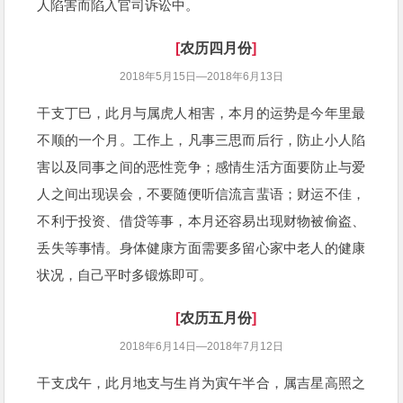
人陷害而陷入官司诉讼中。
[
农历四月份
]
2018年5月15日—2018年6月13日
干支丁巳，此月与属虎人相害，本月的运势是今年里最
不顺的一个月。工作上，凡事三思而后行，防止小人陷
害以及同事之间的恶性竞争；感情生活方面要防止与爱
人之间出现误会，不要随便听信流言蜚语；财运不佳，
不利于投资、借贷等事，本月还容易出现财物被偷盗、
丢失等事情。身体健康方面需要多留心家中老人的健康
状况，自己平时多锻炼即可。
[
农历五月份
]
2018年6月14日—2018年7月12日
干支戊午，此月地支与生肖为寅午半合，属吉星高照之