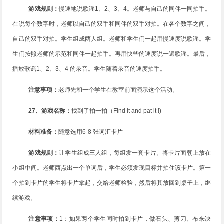
游戏规则：
慢速地说歌谣
1
、
2
、
3
、
4
。老师与自己的同伴一同拍手。
在说每个数字时，老师以自己的双手和同伴的双手对拍。在各个数字之间，
自己的双手对拍。学生组成两人组。
老师和学生们一起用慢速度说歌谣。学
生们按照老师的示范和同伴一起拍手。再用快些的速度说一遍歌谣。最后，
播放歌谣
1
、
2
、
3
、
4
的录音。学生随着录音的速度拍手。
注意事项：
老师先和一个学生在教室前面演示这个活动。
27
、游戏名称：
找到了拍一拍（
Find it and pat it !)
材料准备：
随意选用
6-8
张词汇卡片
游戏规则：
让学生组成三人组，每组发一套卡片。将卡片面朝上放在
小组中间。老师西点出一个单词后，学生必须发现目标并拍住该卡片。
第一
个拍到卡片的学生将卡片拿起，交给老师检验，然后将其放回到桌子上，继
续游戏。
注意事项：
1
：如果两个学生同时拍到卡片，做石头、剪刀、布来决