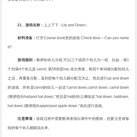
21
、游戏名称：
上上下下（
Up and Down
）
材料准备：
打开
Course book
里的游戏
Check itout----Can you name
it?
游戏规则：
教师给幼儿分组
,
可以三个或四个幼儿为一组，比如：第
1
个到第
4
个幼儿是
carrot,
第
5
到
8
是
hat,
依次类推，将四个单词都分配给幼儿
之后，再重复分配，直到把每个幼儿都分配完为止。然后进行
up and down
的游戏，所有是
carrot
的幼儿一起说“
carrot down,carrot down, carrot down
(
教师指向
hat)and hat down,
”然后是
hat
的幼儿继续说“
hat down, hatdown,
hat down (
教师指向
apple)and apple down.
”
依此进行游戏。
注意事项：
游戏过程中需要教师来指出课件中的图画，也要注意请每
组的每个幼儿都能说出来。