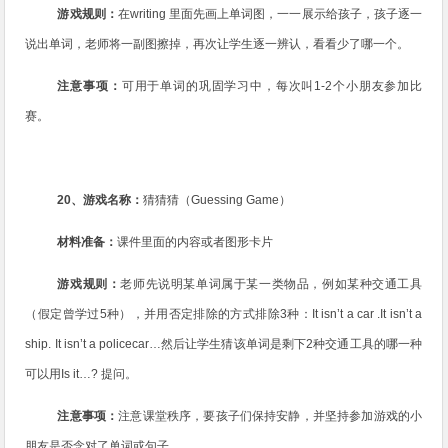
游戏规则：
在
writing
里面先画上单词图，一一展示给孩子，孩子逐一
说出单词，老师将一副图擦掉，再次让学生逐一辨认，看看少了哪一个。
注意事项：
可用于单词的巩固学习中，每次叫
1-2
个小朋友参加比
赛。
20
、游戏名称：
猜猜猜（
Guessing Game
）
材料准备：
课件里面的内容或者图形卡片
游戏规则：
老师先说明某单词属于某一类物品，例如某种交通工具
（假定曾学过
5
种），并用否定排除的方式排除
3
种：
It isn’t a car .It isn’t a
ship. It isn’t a policecar…
然后让学生猜该单词是剩下
2
种交通工具的哪一种
可以用
Is it…?
提问。
注意事项：
注意课堂秩序，要孩子们保持安静，并坚持参加游戏的小
朋友是否念对了单词或句子。