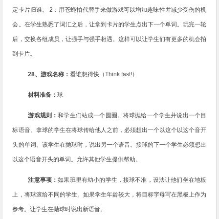
定卡片归谁。
2
：用苍蝇拍代替手来做游戏可以增加趣味性并减少受伤的机
会。在学生熟悉了词汇之后，让拿到卡片的学生点出下一个单词。玩完一轮
后，交换各组成员，让强手与强手相遇。这样可以让学生们有更多的机会拍
到卡片。
28
、游戏名称：
看谁想得快（
Think fast!
）
材料准备：
球
游戏规则：
和学生们站成一个圆圈。将球抛给一个学生并说出一个目
标语音。拿球的学生在将球传给他人之前，必须想出一个以这个以这个音开
头的单词。该学生在抛球时，说出另一个语音。接球的下一个学生必须想出
以这个语音开头的单词。允许其他学生提供帮助。
注意事项：
如果班里有幼小的学生，接球不准，设法让他们坐在地板
上，将球滚给不同的学生。如果学生年龄较大，将目标字母写在黑板上作为
参考。让学生在抛球时说出新语音。