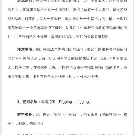
游戏规则：
把每张字母卡片和单词图片（尺寸不要太大）贴在鱼型彩
纸片上，在每张鱼型卡上别一个曲别针，把卡片放在一个大盘中。每次游戏
找
3
名幼儿到前面，每人一支鱼杆，每人身后放一个盛卡片的小桶。当教师
用英语说出一个英语单词或字母时，幼儿用手中鱼杆钓出教师所说单词的图
片，并放到自己的小桶里，每组游戏结束，谁钓的鱼最多谁获胜。
注意事项：
每组可做
10
个左右词汇的练习；教师可以准备多些跟练习
内容不相关的卡片；由于幼儿用鱼竿上的磁扣来吸卡片，因此卡片不要太
大，以免过重；在游戏中，幼儿可以在卡片用手寻找出教师让找的卡片，再
用鱼竿吸上来，卡片在鱼竿上往桶里运时，不可再用手扶。
3
、游戏名称：
幸运挖宝（
Digging
，
digging
）
材料准备：
词汇图片，奖品（小粘贴），挖宝纸盒（里面有若干小格
子），彩纸，句型卡片