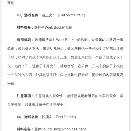
互动。
43
、游戏名称：
请上火车（
Get on the train
）
材料准备：
课件中
Work Book
的歌曲
游戏规则：
教师播放课件
Work Book
中的歌曲，先带领幼儿复习一遍
歌曲；教师做火车头，来到幼儿身边，教师来模仿一些已经学过的东西让孩
子猜，猜对了的孩子就可以到火车上来，然后上来的第一个孩子就成了火车
头，老师下车，让孩子来开火车，播放音乐，音乐停，开火车的孩子来模仿
一个学过的东西，让其他孩子猜，以此类推进行游戏。把学过的内容都复习
一遍。
注意事项：
注意游戏的安全性，老师要规定看谁开的火车最安全，最
后要奖励，以此来让孩子们注意安全。
44
、游戏名称：
找朋友（
Find friends
）
材料准备：
课件
Sound Box
的
Phonics Chant