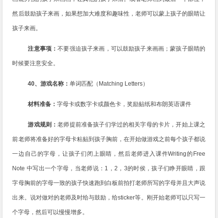
然后鼓励孩子来画，如果想加大难度和趣味性，老师可以蒙上孩子的眼睛让
孩子来画。
注意事项：
不要强迫孩子来画，可以鼓励孩子来画画；蒙孩子眼睛的
时候要注意安全。
40
、游戏名称：
单词匹配（
Matching Letters
）
材料准备：
字母卡或数字卡或颜色卡，奖励贴纸和布朗英语课件
游戏规则：
老师提前准备孩子们学过的相关字母的卡片，开始上课之
前老师将准备好的字母卡粘贴到孩子胸前，在开始做游戏之前每个孩子都说
一边自己的字母，让孩子们闭上眼睛，然后老师进入课件
Writing
的
Free
Note
中写出一个字母，当老师说：
1
，
2
，
3
的时侯，孩子们睁开眼睛，跟
字母胸前的字母一致的孩子快速跑到白板前拍打老师所写的字母并且大声说
出来。说对做对的老师及时给与鼓励，给
sticker
等。刚开始老师可以只写一
个字母，然后可以慢慢增多。