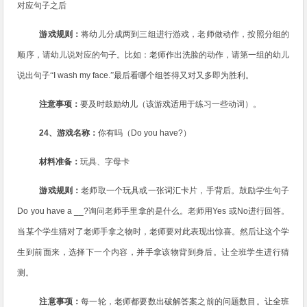
对应句子之后
游戏规则：
将幼儿分成两到三组进行游戏，老师做动作，按照分组的
顺序，请幼儿说对应的句子。比如：老师作出洗脸的动作，请第一组的幼儿
说出句子“
I wash my face.
”
最后看哪个组答得又对又多即为胜利。
注意事项：
要及时鼓励幼儿（该游戏适用于练习一些动词）。
24
、游戏名称：
你有吗（
Do you have?
）
材料准备：
玩具、字母卡
游戏规则：
老师取一个玩具或一张词汇卡片，手背后。鼓励学生句子
Do you have a __?
询问老师手里拿的是什么。老师用
Yes
或
No
进行回答。
当某个学生猜对了老师手拿之物时，老师要对此表现出惊喜。然后让这个学
生到前面来，选择下一个内容，并手拿该物背到身后。让全班学生进行猜
测。
注意事项：
每一轮，老师都要数出破解答案之前的问题数目。让全班