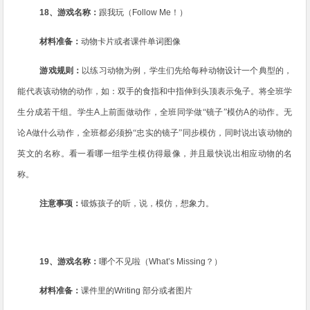
18
、游戏名称：
跟我玩（
Follow Me
！
）
材料准备：
动物卡片或者课件单词图像
游戏规则：
以练习动物为例，学生们先给每种动物设计一个典型的，
能代表该动物的动作，如：双手的食指和中指伸到头顶表示兔子。将全班学
生分成若干组。学生
A
上前面做动作，全班同学做“镜子”模仿
A
的动作。无
论
A
做什么动作，全班都必须扮“忠实的镜子”同步模仿，同时说出该动物的
英文的名称。看一看哪一组学生模仿得最像，并且最快说出相应动物的名
称。
注意事项：
锻炼孩子的听，说，模仿，想象力。
19
、游戏名称：
哪个不见啦（
What’s Missing
？
）
材料准备：
课件里的
Writing
部分或者图片