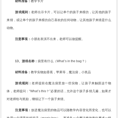
材料准备：
教学卡片
游戏规则：
老师出示卡片，可以让单个的孩子来模仿，让其他的孩子
来猜，或让单个的孩子来模仿自己喜欢的任何动物，让其他孩子来猜是什么
动物。
注意事项：
小朋友表演不出来，老师可以做提醒。
13
、游戏名称：
袋里有什么（
What
’
s in the bag
？）
材料准备：
教学实物如香蕉，苹果等，魔法袋，小奖品
游戏规则：
老师提前在魔法袋里放一些实物，让孩子来触摸这个物
体，老师提问：“
What
’
s this
？”
必要的话，允许这个孩子多猜几遍，如果才
对老师给与奖励，继续让下一个孩子来猜。
注意事项：
放进魔法袋里的物品可以随教学内容变化而变化，也可以