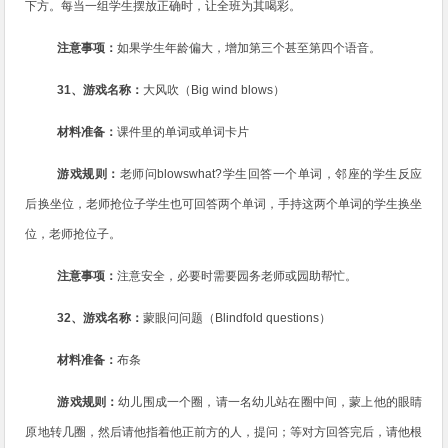
下方。每当一组学生摆放正确时，让全班为其喝彩。
注意事项：
如果学生年龄偏大，增加第三个甚至第四个语音。
31
、游戏名称：
大风吹（
Big wind blows
）
材料准备：
课件里的单词或单词卡片
游戏规则：
老师问
blowswhat?
学生回答一个单词，邻座的学生反应
后换坐位，老师抢位子学生也可回答两个单词，手持这两个单词的学生换坐
位，老师抢位子。
注意事项：
注意安全，必要时需要园务老师或园助帮忙。
32
、游戏名称：
蒙眼问问题（
Blindfold questions
）
材料准备：
布条
游戏规则：
幼儿围成一个圈，请一名幼儿站在圈中间，蒙上他的眼睛
原地转几圈，然后请他指着他正前方的人，提问；等对方回答完后，请他根