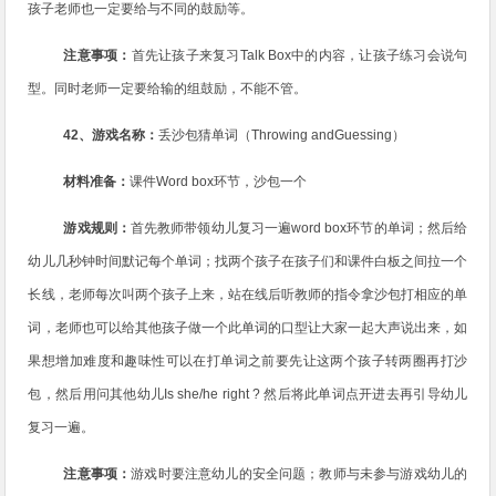
孩子老师也一定要给与不同的鼓励等。
注意事项：
首先让孩子来复习
Talk Box
中的内容，让孩子练习会说句
型。同时老师一定要给输的组鼓励，不能不管。
42
、游戏名称：
丢沙包猜单词（
Throwing andGuessing
）
材料准备：
课件
Word box
环节，沙包一个
游戏规则：
首先教师带领幼儿复习一遍
word box
环节的单词；然后给
幼儿几秒钟时间默记每个单词；找两个孩子在孩子们和课件白板之间拉一个
长线，老师每次叫两个孩子上来，站在线后听教师的指令拿沙包打相应的单
词，老师也可以给其他孩子做一个此单词的口型让大家一起大声说出来，如
果想增加难度和趣味性可以在打单词之前要先让这两个孩子转两圈再打沙
包，然后用问其他幼儿
Is she/he right ?
然后将此单词点开进去再引导幼儿
复习一遍。
注意事项：
游戏时要注意幼儿的安全问题；教师与未参与游戏幼儿的