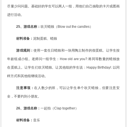
尽量少问问题。基础好的学生可以两人一组，用他们自己抽取的卡片或图画
进行活动。
25
、游戏名称：
吹灭蜡烛（
Blow out the candles
）
材料准备：
泥制蛋糕、蜡烛
游戏规则：
使用一套生日蜡烛和一块用陶土制作的假蛋糕。让学生按
年龄组成小组。老师问一组学生：
How old are you?.
将同等数量的蜡烛放
在蛋糕上。让学生们吹灭蜡烛。让其他组的学生说：
Happy Birthday!.
以同
样方式和其他组继续活动。
注意事项：
在人数少的班，可以让学生单个吹灭蜡烛，但要注意安
全，不要灼到小朋友。
26
、游戏名称：
一起拍（
Clap together
）
材料准备：
音乐