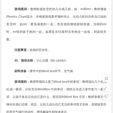
游戏规则：
教师根据发音把幼儿分成几组，如：
/n/
和
/m/
；教师播放
Phonics Chant
音乐，并根据游戏要求随时停止，当幼儿听到含有自己组的
发音时，如
/m/
，要迅速抱到一起，而其他组继续跟唱歌曲，当唱到
/n/
时，
/n/
组的孩子抱到一起。如果音乐结束时没有抱在一起组，则该组失
败。
注意事项：
游戏的安全性。
45
、游戏名称：
小心点哦（
Be careful
）
材料准备：
课件中的
Word box
环节，充气锤
游戏规则：
教师带领幼儿复习
Word box
中的单词；教师选出几个幼儿
站成一横排，分别充当
WordBox
中的单词；很快点击进入课件复习一遍单
词，让孩子各自记住自己是什么，然后回到
Word Box
主页；教师拿着充气
锤站在他们后面，然后，让幼儿说出自己充当的单词英文名称，老师故意作
药用充气锤打的动作，增强趣味性和快速表达。