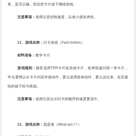
查，是否正确，然后把卡片放下继续游戏。
注意事项：
老师注意控制速度，以免小朋友摔伤。
11
、游戏名称：
闪卡游戏（
Fast motion
）
材料准备：
教学卡片
游戏规则：
随意选用
TPR
卡片或其他卡片，老师迅速闪现一张卡片，
学生要辨认出卡片内容并做动作，要么使用肢体动作，要么说出来。反应最
快的孩子给与奖励。
注意事项：
老师注意出示闪卡的顺序和速度要适中。
12
、游戏名称：
我是谁（
What am I
？）