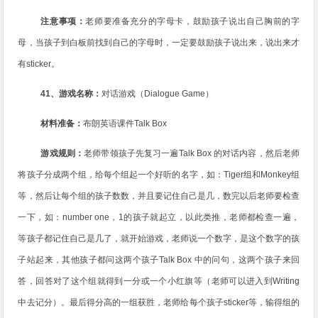
注意事项：
老师要准备充分的字母卡，鼓励孩子说出自己胸前的字
母，当孩子到白板前找到自己的字母时，一定要鼓励孩子说出来，说出来才
有
sticker
。
41
、游戏名称：
对话游戏（
Dialogue Game
）
材料准备：
布朗英语课件
Talk Box
游戏规则：
老师带领孩子先复习一遍
Talk Box
的对话内容，然后老师
将孩子分成两个组，给每个组起一个好听的名字，如：
Tiger
组和
Monkey
组
等，然后让每个组的孩子数数，并且要记住自己是几，数完以后老师要检查
一下，如：
number one
，
1
的孩子就起立，以此类推，老师都检查一遍，
等孩子都记住自己是几了，就开始游戏，老师说一个数字，是这个数字的孩
子站起来，其他孩子都问这两个孩子
Talk Box
中的问句，这两个孩子来回
答，回答对了这个组就得到一分或一个小红旗等（老师可以进入到
Writing
中去记分）。最后得分高的一组获胜，老师给每个孩子
sticker
等，输得组的