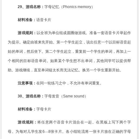
29
、游戏名称：
字母记忆（
Phonics memory
）
材料准备：
语音卡片
游戏规则：
以全班为单位组成圆圈做游戏。准备一套语音卡片举起作
为提示。确定由谁来先开始。第一个学生起立，说出任意一个以目标语音起
始的单词，然后坐下。第二个学生起立，重复前
一个学生的单词，再加上一
个相同的目标语音单词。如果某个学生想不出单词，其他同学可以提供帮
助。游戏继续，直至单词链太长而无法记忆。换另一个学生重新开始。
注意事项：
在同一轮练习之中，不允许有单词重复。
30
、游戏名称：
字母发音（
Same sound
）
材料准备：
字母卡片
游戏规则：
将任意两个语音卡片混合在一起。在黑板上写下两个字
母。为每对儿学生发
6
—
8
张卡片。各小组轮流将一张卡片放在正确的字母