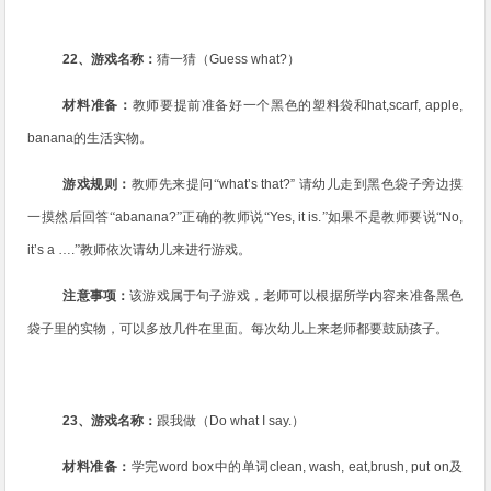
22
、游戏名称：
猜一猜（
Guess what?
）
材料准备：
教师要提前准备好一个黑色的塑料袋和
hat,scarf, apple,
banana
的生活实物。
游戏规则：
教师先来提问“
what’s that?”
请幼儿走到黑色袋子旁边摸
一摸然后回答“
abanana?
”正确的教师说“
Yes, it is.
”如果不是教师要说“
No,
it’s a ….
”教师依次请幼儿来进行游戏。
注意事项：
该游戏属于句子游戏，老师可以根据所学内容来准备黑色
袋子里的实物，可以多放几件在里面。每次幼儿上来老师都要鼓励孩子。
23
、游戏名称：
跟我做（
Do what I say.
）
材料准备：
学完
word box
中的单词
clean, wash, eat,brush, put on
及