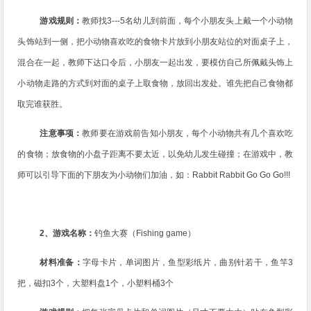
游戏规则：
教师找
3---5
名幼儿到前面，每个小朋友头上戴一个小动物
头饰站到一侧，把小动物喜欢吃的食物卡片放到小朋友站位的对面桌子上，
混合在一起，教师下达口令后，小朋友一起出发，要模仿自己所佩戴头饰上
小动物走路的方式到对面的桌子上取食物，放回出发处。谁先把自己食物都
取完谁获胜。
注意事项：
教师要在游戏前告知小朋友，每个小动物共有几个喜欢吃
的食物；放食物的小盘子距离不要太近，以免幼儿发生碰撞；在游戏中，教
师可以引导下面的下朋友为小动物们加油，如：
Rabbit Rabbit Go Go Go!!!
2
、游戏名称：
钓鱼大赛（
Fishing game
）
材料准备：
字母卡片，单词图片，鱼型彩纸片，曲别针若干，鱼竿
3
把，磁扣
3
个，大塑料盘
1
个，小塑料桶
3
个