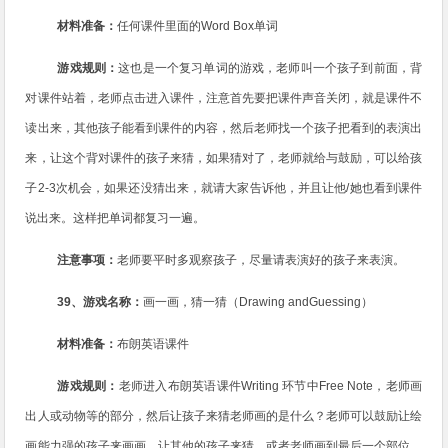
材料准备：
任何课件里面的
Word Box
单词
游戏规则：
这也是一个复习单词的游戏，老师叫一个孩子到前面，背
对课件站着，老师点击进入课件，注意首先要把课件声音关闭，就是课件不
读出来，其他孩子能看到课件的内容，然后老师找一个孩子把看到的表演出
来，让这个背对课件的孩子来猜，如果猜对了，老师就给与鼓励，可以给孩
子
2-3
次机会，如果还没猜出来，就请大家告诉他，并且让他
/
她也看到课件
说出来。这样把单词都复习一遍。
注意事项：
老师要平时多观察孩子，尽量请表演好的孩子来表演。
39
、游戏名称：
画一画，猜一猜（
Drawing andGuessing
）
材料准备：
布朗英语课件
游戏规则：
老师进入布朗英语课件
Writing
环节中
Free Note
，老师画
出人或动物等的部分，然后让孩子来猜老师画的是什么？老师可以鼓励让绘
画能力强的孩子来画画，让其他的孩子来猜。或者老师画到最后一个部位，