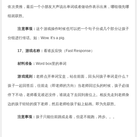
依次类推，最后一个小朋友大声说出单词或者做动作表示出来，哪组领先哪
组就获胜。
注意事项：
这个游戏操作时候也可以把一个句子分成几个部分让孩子
分组进行传话。如：
Wow. It’s a pig.
17
、游戏名称：
看谁反应快（
Fast Response
）
材料准备：
Word box
里的单词
游戏规则：
老师点开单词宝盒，站在前面，回头问孩子单词是什么？
孩子一起回答后，往前走（即老师的方向）当老师回过头的时候，孩子必须
停下不动，老师看见谁还没停，谁就走下去回到座位上。相反先走到老师身
边的孩子轻轻的摸下老师，然后老师给孩子贴上贴画。即为先获胜。
注意事项：
孩子只能往前跳或走着，但是不能跑，跨步。。。