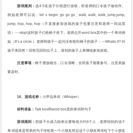
游戏规则：
选
4-5
名孩子分组进行游戏，听老师的口令孩子做动作。
例如老师可以说：
let’ s begin. go go go , walk, walk, walk, jump,jump,
jump, hop, hop, hop
（不直接参加游戏的孩子也要注意和老师一同说英
语）
----stop!
这时孩子们抢椅子坐下。老师点开
word box
其中的一个单词
例
如（
It’s a circle.
）老师和孩子一起问没有抢到椅子的孩子：
---Whatis it?
叫
孩子来回答！回答完回到位子上，请别的孩子上来继续参加游戏。
注意事项：
椅子摆放稳当，口令清晰，全班孩子都要参与，注意表扬
要及时。
16
、游戏名称：
小声说单词（
Whisper
）
材料准备：
Talk box
和
word box
里的单词和
句子
游戏规则：
把孩子分成几组来比赛每组大约
6
个人，老师轻轻的说个
单词或者是简单的句子传给第一个小朋友然后这个小朋友再传给下个小朋友