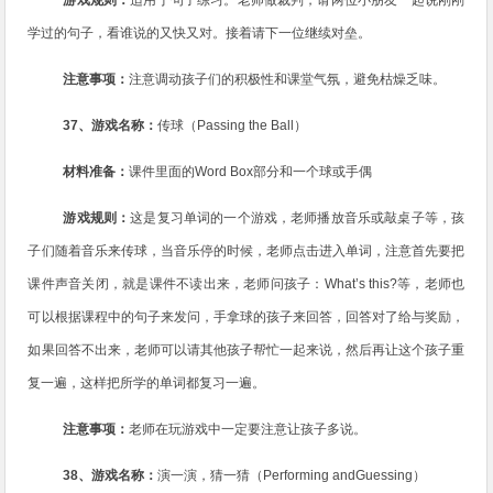
游戏规则：
适用于句子练习。老师做裁判，请两位小朋友一起说刚刚
学过的句子，看谁说的又快又对。接着请下一位继续对垒。
注意事项：
注意调动孩子们的积极性和课堂气氛，避免枯燥乏味。
37
、游戏名称：
传球（
Passing the Ball
）
材料准备：
课件里面的
Word Box
部分和一个球或手偶
游戏规则：
这是复习单词的一个游戏，老师播放音乐或敲桌子等，孩
子们随着音乐来传球，当音乐停的时候，老师点击进入单词，注意首先要把
课件声音关闭，就是课件不读出来，老师问孩子：
What’s this?
等，老师也
可以根据课程中的句子来发问，手拿球的孩子来回答，回答对了给与奖励，
如果回答不出来，老师可以请其他孩子帮忙一起来说，然后再让这个孩子重
复一遍，这样把所学的单词都复习一遍。
注意事项：
老师在玩游戏中一定要注意让孩子多说。
38
、游戏名称：
演一演，猜一猜（
Performing andGuessing
）