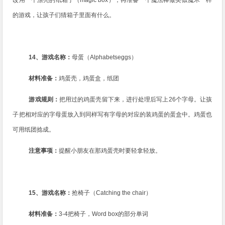
改用一个漂亮的纸箱子（
magic box
），再准备一个魔法棒做类似魔术一样
的游戏，让孩子们猜箱子里面有什么。
14
、游戏名称：
母蛋（
Alphabetseggs
）
材料准备：
鸡蛋壳，鸡蛋盒，纸团
游戏规则：
把用过的鸡蛋壳留下来，进行处理后写上
26
个字母。让孩
子把相对应的字母蛋放入到同样写有字母的对应的装鸡蛋的蛋盒中。鸡蛋也
可用纸团捻成。
注意事项：
提醒小朋友在那鸡蛋壳时要轻拿轻放。
15
、游戏名称：
抢椅子（
Catching the chair
）
材料准备：
3-4
把椅子，
Word box
的部分单词