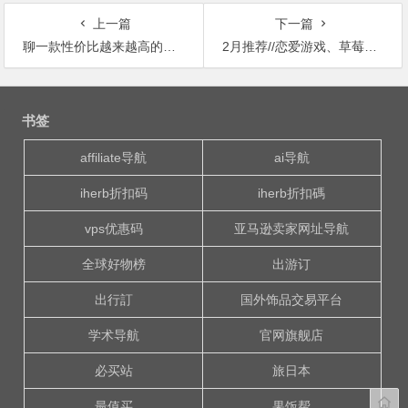
上一篇
下一篇
聊一款性价比越来越高的轻薄游戏本
2月推荐//恋爱游戏、草莓补剂、发光面膜…在美国逛CVS的一些发现。
文
章
书签
导
航
affiliate导航
ai导航
iherb折扣码
iherb折扣碼
vps优惠码
亚马逊卖家网址导航
全球好物榜
出游订
出行訂
国外饰品交易平台
学术导航
官网旗舰店
必买站
旅日本
最值买
果饭帮