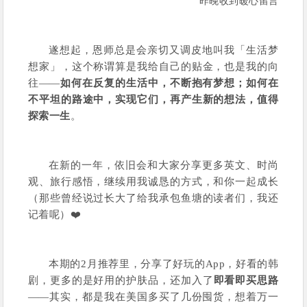
昨晚收到暖心留言
遂想起，恩师总是会亲切又调皮地叫我「生活梦
想家」，这个称谓算是我给自己的贴金，也是我的向
往——
如何在反复的生活中，不断抱有梦想；如何在
不平坦的路途中，实现它们，再产生新的想法，值得
探索一生
。
在新的一年，依旧会和大家分享更多英文、时尚
观、旅行感悟，继续用我诚恳的方式，和你一起成长
（那些曾经说过长大了给我承包鱼塘的读者们，我还
记着呢）❤️
本期的2月推荐里，分享了好玩的App，好看的韩
剧，更多的是好用的护肤品，还加入了
即看即买思路
——其实，都是我在美国多买了几份囤货，想着万一