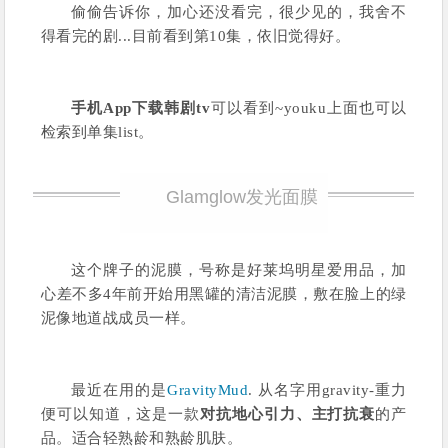
偷偷告诉你，加心还没看完，很少见的，我舍不
得看完的剧...目前看到第10集，依旧觉得好。
手机App下载韩剧tv
可以看到~youku上面也可以
检索到单集list。
Glamglow发光面膜
这个牌子的泥膜，号称是好莱坞明星爱用品，加
心差不多4年前开始用黑罐的清洁泥膜，敷在脸上的绿
泥像地道战成员一样。
最近在用的是
GravityMud
. 从名字用gravity-重力
便可以知道，这是一款
对抗地心引力、主打抗衰
的产
品。适合轻熟龄和熟龄肌肤。