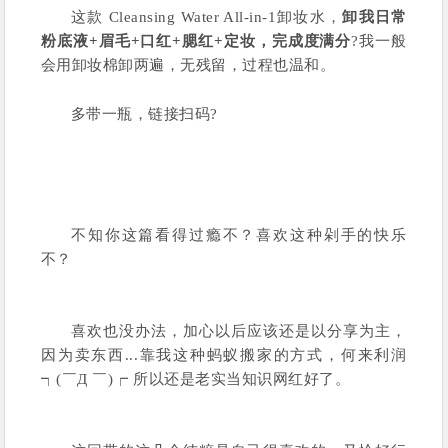
这款 Cleansing Water All-in-1卸妆水，
卸我日常
粉底液+眉毛+口红+腮红+定妆，完成度满分
?我一般
会用卸妆棉卸两遍，无残留，过程也温和。
多带一瓶，链接扫码?
不知你这篇看得过瘾不？喜欢这种剁手的快乐
不？
喜欢也没办法，加心以后应该还是以分享为主，
因为卖东西...靠我这种蚂蚁搬家的方式，何来利润
┑(￣Д ￣)┍ 所以还是老实当知识网红好了。