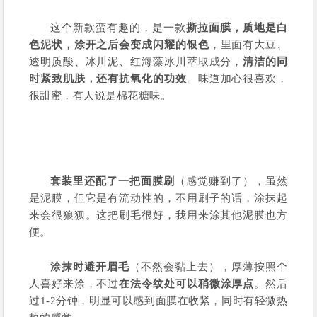
这个新款蛮有趣的，是一款
撕拉面膜，质地是白
色泥状，涂开之后会变成闪耀的银色
，里面有大豆、
透明质酸、冰川泥、红海藻冰川萃取成分，
清洁的同
时紧致肌肤，还有抗氧化的功效
。味道加心很喜欢，
很甜蜜，有人说是棉花糖味。
套装里还配了一把面膜刷
（感觉赚到了），虽然
是泥膜，但它是有流动性的，不用刷子的话，涂抹起
来会很狼狈。这把刷毛很好，我用来涂其他泥膜也方
便。
涂抹时避开眉毛
（不然会黏上去），厚薄按照个
人喜好来涂，不过
在法令纹处可以稍微涂厚点
。然后
过1-2分钟，明显可以感到面膜在收紧，同时有轻微热