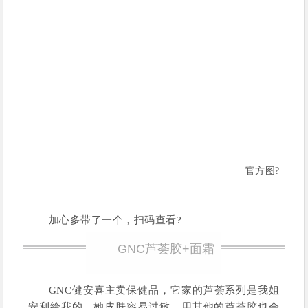
官方图?
加心多带了一个，扫码查看?
GNC芦荟胶+面霜
GNC健安喜主卖保健品，它家的芦荟系列是我姐
安利给我的，她皮肤容易过敏，用其他的芦荟胶也会