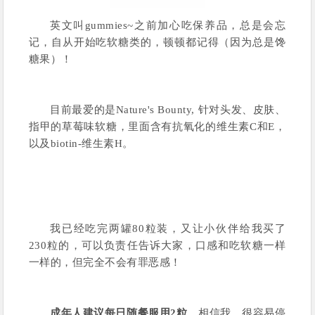
英文叫gummies~之前加心吃保养品，总是会忘
记，自从开始吃软糖类的，顿顿都记得（因为总是馋
糖果）！
目前最爱的是Nature's Bounty, 针对头发、皮肤、
指甲的草莓味软糖，里面含有抗氧化的维生素C和E，
以及biotin-维生素H。
我已经吃完两罐80粒装，又让小伙伴给我买了
230粒的，可以负责任告诉大家，口感和吃软糖一样
一样的，但完全不会有罪恶感！
成年人建议每日随餐服用2粒
，相信我，很容易停