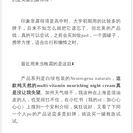
印象里露得清是高中时、大学初期用的比较多的
牌子，后来不知怎么就把它遗忘了。但北美的产品
线，真的可以尝试，之前会买卸妆pad，一个圆罐子，
携带方便，适合出行和懒惰之时。
最近用来当晚霜的是这款⬇️
产品系列是白绿包装的Neutrogena naturals，
这
款纯天然的multi-vitamin nourishing night cream真
是没让我失望
。加州天气很干，我这种在上海是混油
皮的人，也觉得扛不住，在小红书（我的id：加心心
心心）上搜到一个安利介绍，疯狂说好，又看了下同
一个人po的产品还蛮多贵妇牌，就说买一罐救急试
试。