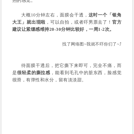
热的感觉。
大概10分钟左右，面膜会干透，
这时一个「银角
大王」就出现啦
，可以自拍，或者吓男票去了！
官方
建议让紧绷感维持20-30分钟比较好，一周1-2次。
找了网络图~我就不吓你们了~⤴️
待面膜干透后，把它撕下来即可，完全不痛，而
是
很轻柔的撕拉感
，能看到毛孔中的脏东西，脸感觉
很滑，有弹性和水分，留有淡淡甜。