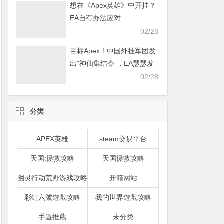
想在《Apex英雄》中开挂？
EA自有办法应对
02/28
目标Apex！中国外挂军团发
出”神仙集结令”，EA瑟瑟发
抖
02/28
分类
APEX英雄
steam交易平台
天国:拯救攻略
天国拯救攻略
幽灵行动荒野游戏攻略
开箱网站
彩虹六號遊戲攻略
我的世界遊戲攻略
手遊推薦
未分类