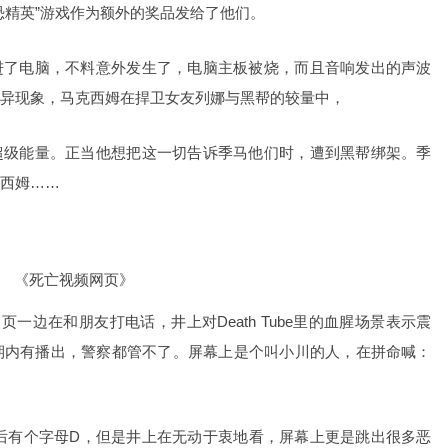
恐精英”游戏作为额外的奖品发给了他们。
电脑，不料意外发生了，电脑主板被烧，而且音响发出的声波
异现象，马克西姆在捍卫女友列娜与黑帮的较量中，
能量。正当他想把这一切告诉季马他们时，遭到黑帮绑架。季
西姆……
《死亡视频网页》
页一边在和朋友打电话，井上对Death Tube里的血腥场景表示震
期内有播出，警察都管不了。屏幕上是个叫小川的人，在拼命喊：
个字母D，但是井上在无动于衷地看，屏幕上更是跳出很多恶