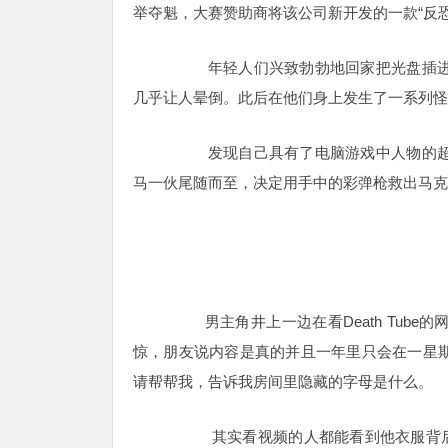
举
夺魁，大赛赞助商将该公司新开发的一款“反
年轻人们兴致勃勃地回家把光盘插进了
几乎让人晕倒。此后在他们身上发生了一系列怪
发现自己具有了电脑游戏中人物的超级
马一伙尾随而至，决定用手中的彩弹枪救出马克
男主角井上一边在看Death Tube的网
惊，朋友说内容是真的并且一年里只会在一星
请帮帮我，告诉我房间里隐藏的字母是什么。
其实看视频的人都能看到他衣服背后有