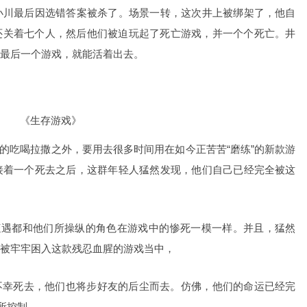
小川最后因选错答案被杀了。
场景一转，这次井上被绑架了，他自
它房间还关着七个人，然后他们被迫玩起了死亡游戏，并一个个死亡。井
最后一个游戏，就能活着出去。
《生存游戏》
的吃喝拉撒之外，要用去很多时间用在如今正苦苦“磨练”的新款游
接着一个死
去之后，这群年轻人猛然发现，他们自己已经完全被这
都和他们所操纵的角色在游戏中的惨死一模一样。并且，猛然
被牢牢困入这款残忍血腥的游戏当中，
死去，他们也将步好友的后尘而去。仿佛，他们的命运已经完
所控制……