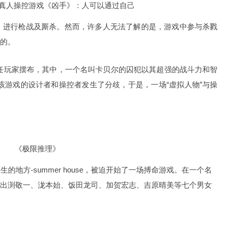
人操控游戏《凶手》：人可以通过自己
，进行枪战及厮杀。
然而，许多人无法了解的是，游戏中参与杀戮
的。
玩家摆布，其中，一个名叫卡贝尔的囚犯以其超强的战斗力和智
该游戏的设计者和操控者发生了分歧，于是，一场“虚拟人物”与操
《极限推理》
方-summer house，被迫开始了一场搏命游戏。在一个名
出渕敬一、泷本始、饭田龙司、加贺宏志、吉原晴美等七个男女