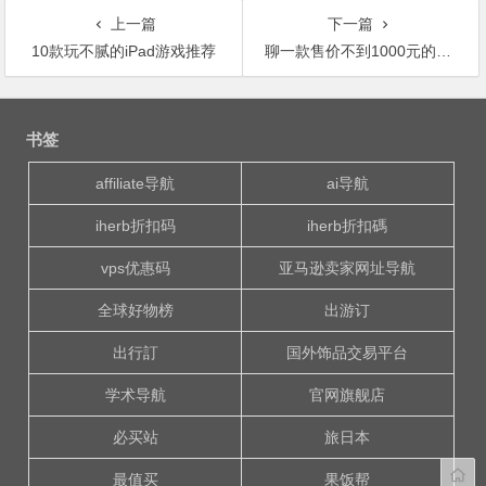
上一篇
下一篇
10款玩不腻的iPad游戏推荐
聊一款售价不到1000元的游戏本
文
章
书签
导
航
affiliate导航
ai导航
iherb折扣码
iherb折扣碼
vps优惠码
亚马逊卖家网址导航
全球好物榜
出游订
出行訂
国外饰品交易平台
学术导航
官网旗舰店
必买站
旅日本
最值买
果饭帮