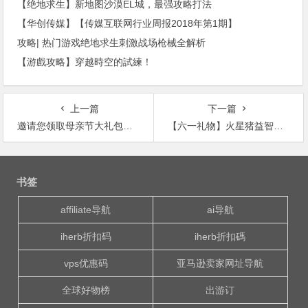
【绝地求生】新地图沙漠EL城，最强攻略打法
【华创传媒】【传媒互联网行业周报2018年第1期】
攻略| 热门游戏绝地求生刺激战场枪械全解析
【游戲攻略】穿越時空的試練！
上一篇
下一篇
邀请您领取母亲节大礼包：166节视频课+1张专家问答福利卡
【六一礼物】火星猪益智桌游3件套大礼包，锻炼孩子专注力/记忆力！
文
章
书签
导
航
affiliate导航
ai导航
iherb折扣码
iherb折扣碼
vps优惠码
亚马逊卖家网址导航
全球好物榜
出游订