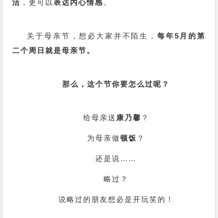
活
，更可以
表达内心情感
。
关于母亲节，想必大家并不陌生，
每年5月的第
二个周日就是母亲节
。
那么，这个节你要怎么过呢？
给母亲送
康乃馨
？
为母亲做
顿饭
？
还是说……
略过？
说略过的朋友想必是开玩笑的！