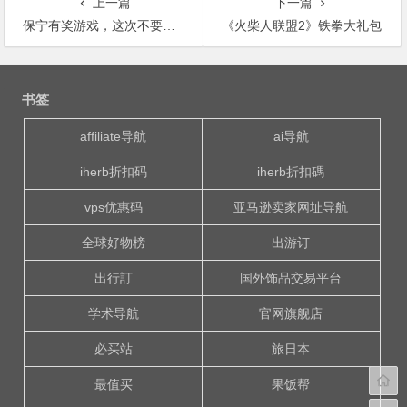
上一篇
下一篇
保宁有奖游戏，这次不要错过噢！
《火柴人联盟2》铁拳大礼包
文
章
书签
导
航
affiliate导航
ai导航
iherb折扣码
iherb折扣碼
vps优惠码
亚马逊卖家网址导航
全球好物榜
出游订
出行訂
国外饰品交易平台
学术导航
官网旗舰店
必买站
旅日本
最值买
果饭帮