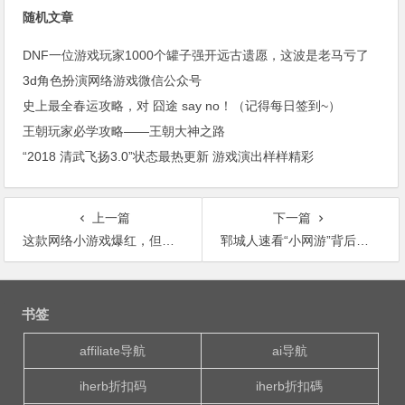
随机文章
DNF一位游戏玩家1000个罐子强开远古遗愿，这波是老马亏了
3d角色扮演网络游戏微信公众号
史上最全春运攻略，对 囧途 say no！（记得每日签到~）
王朝玩家必学攻略——王朝大神之路
“2018 清武飞扬3.0”状态最热更新 游戏演出样样精彩
上一篇
下一篇
这款网络小游戏爆红，但有人玩后手机秒变砖头！
郓城人速看“小网游”背后有“大赌局” 有人因为玩这个倾家荡产！
文
章
书签
导
航
affiliate导航
ai导航
iherb折扣码
iherb折扣碼