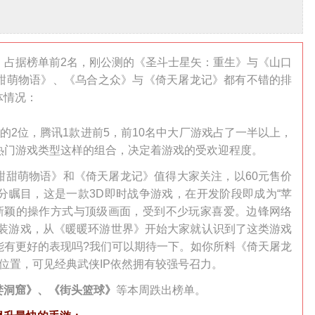
》占据榜单前2名，刚公测的《圣斗士星矢：重生》与《山口
甜萌物语》、《乌合之众》与《倚天屠龙记》都有不错的排
体情况：
的2位，腾讯1款进前5，前10名中大厂游戏占了一半以上，
+热门游戏类型这样的组合，决定着游戏的受欢迎程度。
甜甜萌物语》和《倚天屠龙记》值得大家关注，以60元售价
十分瞩目，这是一款3D即时战争游戏，在开发阶段即成为“苹
有新颖的操作方式与顶级画面，受到不少玩家喜爱。边锋网络
换装游戏，从《暖暖环游世界》开始大家就认识到了这类游戏
能有更好的表现吗?我们可以期待一下。如你所料《倚天屠龙
位置，可见经典武侠IP依然拥有较强号召力。
婪洞窟》、《街头篮球》
等本周跌出榜单。