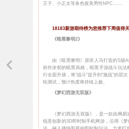
王子、小正太等各色俊美男性NPC……
18183新游期待榜为您推荐下周值得
《暗黑黎明2》
由《暗黑黎明》原班人马打造的S级A
前作浓郁的暗黑风格，暗黑手游战斗玩法
行全面升级，将“战斗”提升到“激战”的
轮测试，预计热度将持续上扬。
《梦幻西游无双版》
《梦幻西游无双版》，是一款由网易
锐意创新的3D即时制手机网游，沿用《
法，融入痛快割草的即时制玩法，力求打