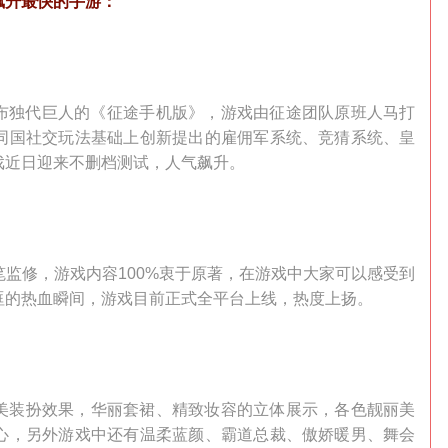
飙升最快的手游：
宣布独代巨人的《征途手机版》，游戏由征途团队原班人马打
同国社交玩法基础上创新提出的雇佣军系统、竞猜系统、皇
戏近日迎来不删档测试，人气飙升。
监修，游戏内容100%衷于原著，在游戏中大家可以感受到
眶的热血瞬间，游戏目前正式全平台上线，热度上扬。
美装扮效果，华丽套裙、精致妆容的立体展示，各色靓丽美
心，另外游戏中还有温柔蓝颜、霸道总裁、傲娇暖男、舞会