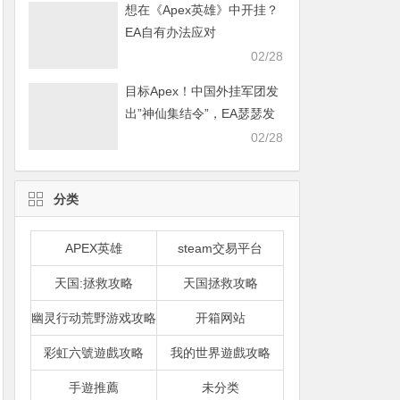
想在《Apex英雄》中开挂？
EA自有办法应对
02/28
目标Apex！中国外挂军团发
出”神仙集结令”，EA瑟瑟发
抖
02/28
分类
APEX英雄
steam交易平台
天国:拯救攻略
天国拯救攻略
幽灵行动荒野游戏攻略
开箱网站
彩虹六號遊戲攻略
我的世界遊戲攻略
手遊推薦
未分类