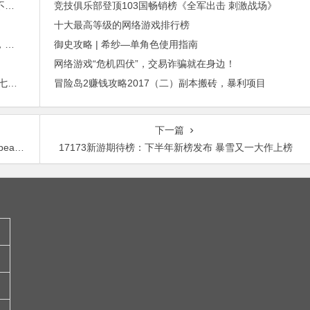
外贸邮件营销的免费工具——小满快发：群发邮件不担心IP被封
竞技俱乐部登顶103国畅销榜《全军出击 刺激战场》
十大最高等级的网络游戏排行榜
进博会倒计时，外贸沟通中，老外喜欢的聊天工具，你知道几种？
御史攻略 | 希纱—单角色使用指南
网络游戏“危机四伏”，交易诈骗就在身边！
2015年最赚钱游戏出炉：《梦幻西游》手游排行第七，腾讯总收入进前三
冒险岛2赚钱攻略2017（二）副本搬砖，暴利项目
下一篇
m做起
17173新游期待榜：下半年新榜发布 暴雪又一大作上榜