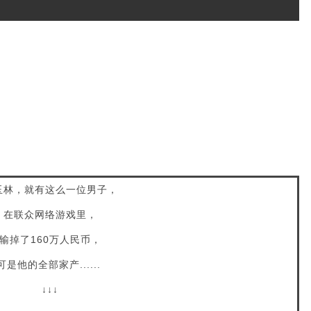
玉林，就有这么一位男子，
在联众网络游戏里，
输掉了160万人民币，
可是他的全部家产......
↓↓↓