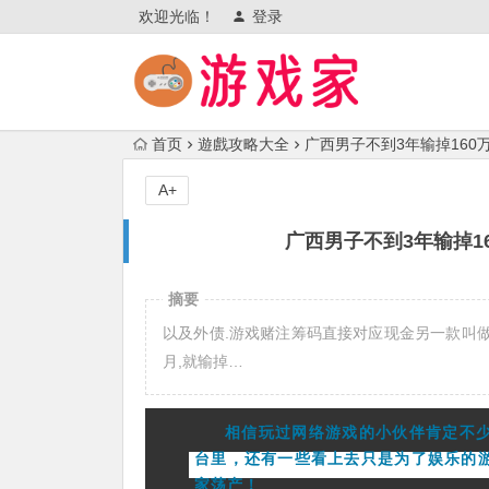
欢迎光临！
登录
首页
遊戲攻略大全
广西男子不到3年输掉160
A+
广西男子不到3年输掉1
摘要
以及外债.游戏赌注筹码直接对应现金另一款叫做“
月,就输掉…
相信玩过网络游戏的小伙伴肯定不
台里，还有一些看上去只是为了娱乐的
家荡产！