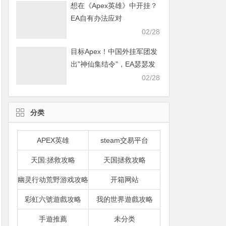
想在《Apex英雄》中开挂？
EA自有办法应对
02/28
目标Apex！中国外挂军团发
出”神仙集结令”，EA瑟瑟发
抖
02/28
分类
APEX英雄
steam交易平台
天国:拯救攻略
天国拯救攻略
幽灵行动荒野游戏攻略
开箱网站
彩虹六號遊戲攻略
我的世界遊戲攻略
手遊推薦
未分类