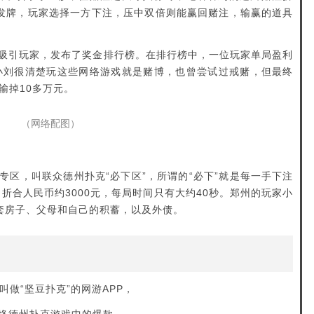
方发牌，玩家选择一方下注，压中双倍则能赢回赌注，输赢的道具
吸引玩家，发布了奖金排行榜。在排行榜中，一位玩家单局盈利
6万。小刘很清楚玩这些网络游戏就是赌博，也曾尝试过戒赌，但最终
输掉10多万元。
（网络配图）
专区，叫联众德州扑克“必下区”，所谓的“必下”就是每一手下注
，折合人民币约3000元，每局时间只有大约40秒。郑州的玩家小
两套房子、父母和自己的积蓄，以及外债。
叫做“坚豆扑克”的网游APP，