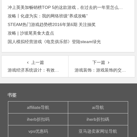
冲上英美加畅销榜TOP 5的这款游戏，在过去的一年里怎么做到了6400万月活跃用户？
攻略丨化虚为实：我的网络班级“养成攻略”
STEAM热门游戏趋势榜2016年第6期 关注抽奖
攻略 | 沙坡尾美食大盘点
国人模拟经营游戏《电竞俱乐部》登陆steam绿光
上一篇
下一篇
游戏经济系统设计：有效促进玩家交易的六种手段
游戏装饰：游戏装饰的交易平台——c5GAME
文
章
书签
导
航
affiliate导航
ai导航
iherb折扣码
iherb折扣碼
vps优惠码
亚马逊卖家网址导航