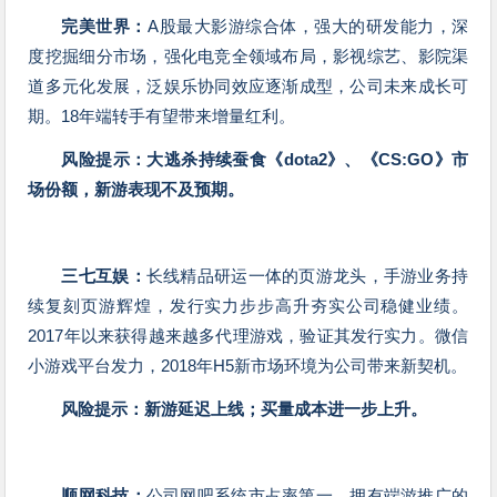
完美世界：
A股最大影游综合体，强大的研发能力，深
度挖掘细分市场，强化电竞全领域布局，影视综艺、影院渠
道多元化发展，泛娱乐协同效应逐渐成型，公司未来成长可
期。18年端转手有望带来增量红利。
风险提示：大逃杀持续蚕食《dota2》、《CS:GO》市
场份额，新游表现不及预期。
三七互娱：
长线精品研运一体的页游龙头，手游业务持
续复刻页游辉煌，发行实力步步高升夯实公司稳健业绩。
2017年以来获得越来越多代理游戏，验证其发行实力。微信
小游戏平台发力，2018年H5新市场环境为公司带来新契机。
风险提示：新游延迟上线；买量成本进一步上升。
顺网科技：
公司网吧系统市占率第一，拥有端游推广的