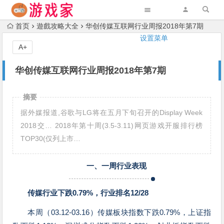
首页
遊戲攻略大全
华创传媒互联网行业周报2018年第7期
设置菜单
A+
华创传媒互联网行业周报2018年第7期
摘要
据外媒报道,谷歌与LG将在五月下旬召开的Display Week
2018交… 2018年第十周(3.5-3.11)网页游戏开服排行榜
TOP30(仅列上市…
一、一周行业表现
传媒行业下跌0.79%，行业排名12/28
本周（03.12-03.16）传媒板块指数下跌0.79%，上证指