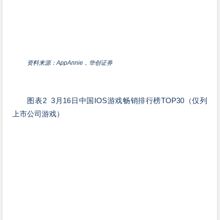
资料来源：AppAnnie，华创证券
图表2 3月16日中国IOS游戏畅销排行榜TOP30（仅列
上市公司游戏）