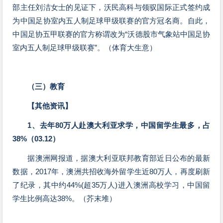
部主任刘洁女士的见证下，沃民高科与领驭国际正式签约成
为中国足协室内五人制足球甲级联赛的官方冠名商。自此，
中国足协五甲联赛的官方称谓改为“沃德股市气象站中国足协
室内五人制足球甲级联赛”。（体育大生意）
（三）教育
【其他资讯】
1、去年80万人赴澳大利亚求学，中国留学生最多，占
38%（03.12）
据澳洲网报道，据澳大利亚联邦教育部近日公布的最新
数据，2017年，澳洲共招收海外留学生近80万人，再度刷新
了纪录，其中约44%(超35万人)进入澳洲高校学习，中国留
学生比例高达38%。（芥末堆）