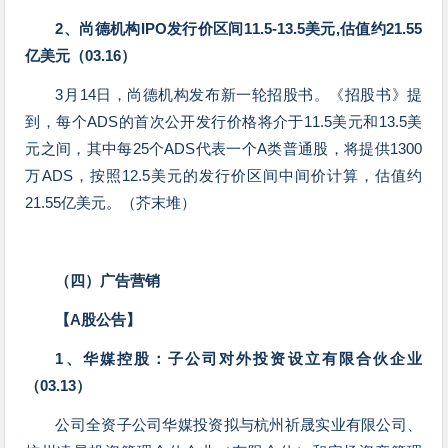
2、尚德机构IPO发行价区间11.5-13.5美元,估值约21.55
亿美元（03.16）
3月14日，尚德机构发布新一轮招股书。《招股书》提
到，每个ADS的首次公开发行价格将介于11.5美元和13.5美
元之间，其中每25个ADS代表一个A类普通股，将提供1300
万ADS，按照12.5美元的发行价区间中间价计算，估值约
21.55亿美元。（芥末堆）
（四）广告营销
【A股公告】
1、华媒控股：子公司对外投资设立有限合伙企业
（03.13）
公司全资子公司华媒投资拟与杭州祈晟实业有限公司、