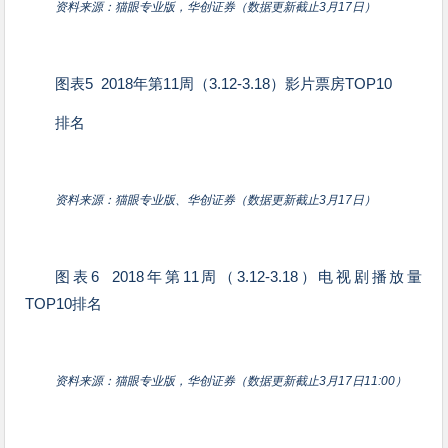
资料来源：猫眼专业版，华创证券（数据更新截止3月17日）
图表5 2018年第11周（3.12-3.18）影片票房TOP10
排名
资料来源：猫眼专业版、华创证券（数据更新截止3月17日）
图表6 2018年第11周（3.12-3.18）电视剧播放量
TOP10
排名
资料来源：猫眼专业版，华创证券（数据更新截止3月17日11:00）