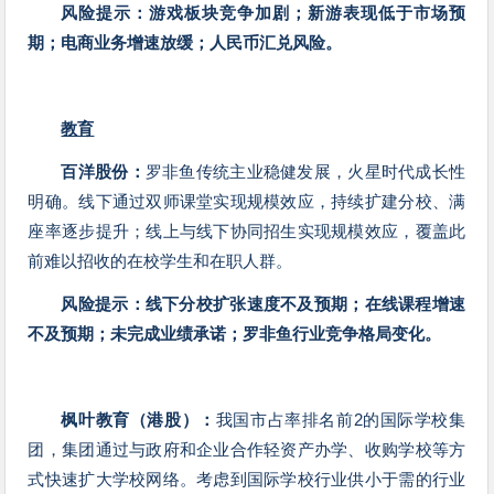
风险提示：游戏板块竞争加剧；新游表现低于市场预
期；电商业务增速放缓；人民币汇兑风险。
教育
百洋股份：
罗非鱼传统主业稳健发展，火星时代成长性
明确。线下通过双师课堂实现规模效应，持续扩建分校、满
座率逐步提升；线上与线下协同招生实现规模效应，覆盖此
前难以招收的在校学生和在职人群。
风险提示：线下分校扩张速度不及预期；在线课程增速
不及预期；未完成业绩承诺；罗非鱼行业竞争格局变化。
枫叶教育（港股）：
我国市占率排名前2的国际学校集
团，集团通过与政府和企业合作轻资产办学、收购学校等方
式快速扩大学校网络。考虑到国际学校行业供小于需的行业