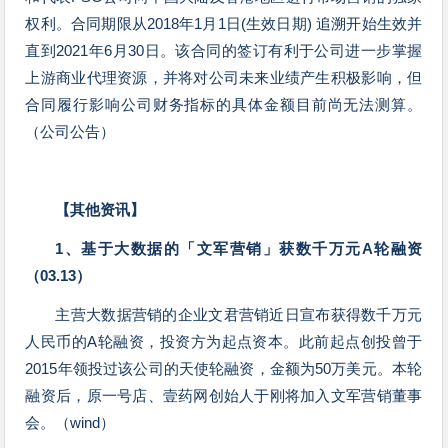
权利。合同期限从2018年1月1日(生效日期) 追溯开始生效并
直到2021年6月30日。该合同的签订有利于公司进一步掌握
上游商业代理资源，并将对公司未来业绩产生积极影响，但
合同履行影响公司财务指标的具体金额目前尚无法测算。
（公司公告）
【其他资讯】
1、基于大数据的「文军营销」获数千万元A轮融资
（03.13）
主营大数据营销的企业文君营销近日宣布获得数千万元
人民币的A轮融资，投资方为起点资本。此前起点创投曾于
2015年领投过该公司的天使轮融资，金额为50万美元。本轮
融资后，原一号店、壹药网创始人于刚将加入文军营销董事
会。（wind）