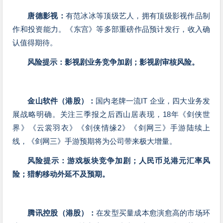
唐德影视：
有范冰冰等顶级艺人，拥有顶级影视作品制
作和投资能力。《东宫》等多部重磅作品预计发行，收入确
认值得期待。
风险提示：影视剧业务竞争加剧；影视剧审核风险。
金山软件（港股）：
国内老牌一流IT 企业，四大业务发
展战略明确。关注三季报之后西山居表现，18年《剑侠世
界》《云裳羽衣》《剑侠情缘2》《剑网三》手游陆续上
线，《剑网三》手游预期将为公司带来极大增量。
风险提示：游戏板块竞争加剧；人民币兑港元汇率风
险；猎豹移动外延不及预期。
腾讯控股（港股）：
在发型买量成本愈演愈高的市场环