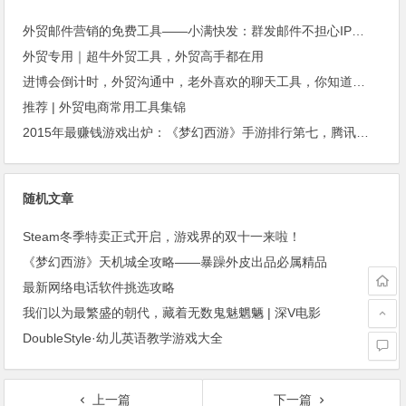
外贸邮件营销的免费工具——小满快发：群发邮件不担心IP被封
外贸专用｜超牛外贸工具，外贸高手都在用
进博会倒计时，外贸沟通中，老外喜欢的聊天工具，你知道几种？
推荐 | 外贸电商常用工具集锦
2015年最赚钱游戏出炉：《梦幻西游》手游排行第七，腾讯总收入进前三
随机文章
Steam冬季特卖正式开启，游戏界的双十一来啦！
《梦幻西游》天机城全攻略——暴躁外皮出品必属精品
最新网络电话软件挑选攻略
我们以为最繁盛的朝代，藏着无数鬼魅魍魉 | 深V电影
DoubleStyle·幼儿英语教学游戏大全
上一篇
下一篇