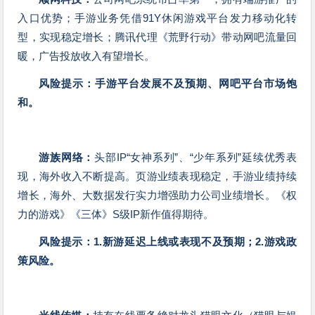
入口优势；手游业务凭借91Y休闲游戏平台发力移动化转
型，实现稳定增长；腾讯代理《荒野行动》带动网吧流量回
暖，广告投放收入有望增长。
风险提示：手游平台发展不及预期、网吧平台市场饱
和。
游族网络：
头部IP“女神系列”、“少年系列”延续优秀表
现，海外收入不断提高。页游业绩表现稳定，手游业绩持续
增长，海外、大数据发行实力增强助力公司业绩增长。《权
力的游戏》《三体》S级IP新作值得期待。
风险提示：1.新游延迟上线或表现不及预期；2.游戏政
策风险。