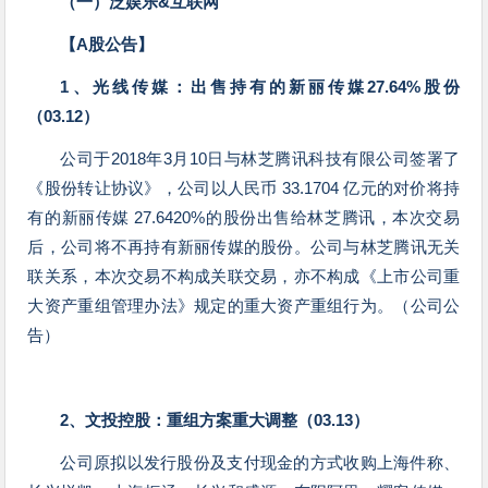
（一）泛娱乐&互联网
【A股公告】
1、光线传媒：出售持有的新丽传媒27.64%股份
（03.12）
公司于2018年3月10日与林芝腾讯科技有限公司签署了
《股份转让协议》，公司以人民币 33.1704 亿元的对价将持
有的新丽传媒 27.6420%的股份出售给林芝腾讯，本次交易
后，公司将不再持有新丽传媒的股份。公司与林芝腾讯无关
联关系，本次交易不构成关联交易，亦不构成《上市公司重
大资产重组管理办法》规定的重大资产重组行为。（公司公
告）
2、文投控股：重组方案重大调整（03.13）
公司原拟以发行股份及支付现金的方式收购上海件称、