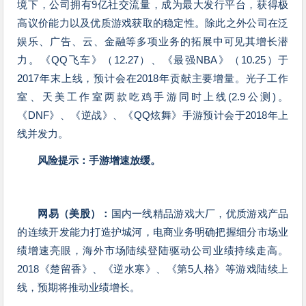
境下，公司拥有9亿社交流量，成为最大发行平台，获得极
高议价能力以及优质游戏获取的稳定性。除此之外公司在泛
娱乐、广告、云、金融等多项业务的拓展中可见其增长潜
力。《QQ飞车》（12.27）、《最强NBA》（10.25）于
2017年末上线，预计会在2018年贡献主要增量。光子工作
室、天美工作室两款吃鸡手游同时上线(2.9公测)。
《DNF》、《逆战》、《QQ炫舞》手游预计会于2018年上
线并发力。
风险提示：手游增速放缓。
网易（美股）：
国内一线精品游戏大厂，优质游戏产品
的连续开发能力打造护城河，电商业务明确把握细分市场业
绩增速亮眼，海外市场陆续登陆驱动公司业绩持续走高。
2018《楚留香》、《逆水寒》、《第5人格》等游戏陆续上
线，预期将推动业绩增长。