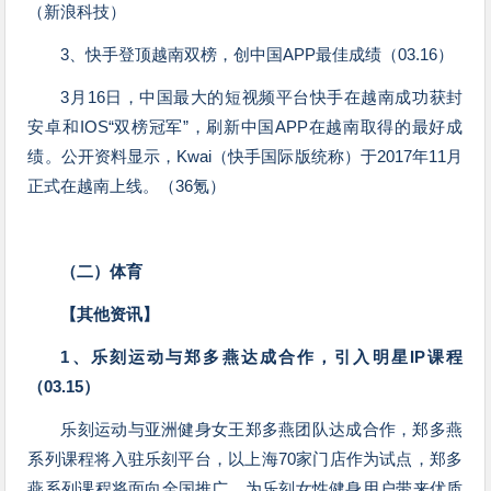
（新浪科技）
3、快手登顶越南双榜，创中国APP最佳成绩（03.16）
3月16日，中国最大的短视频平台快手在越南成功获封
安卓和IOS“双榜冠军”，刷新中国APP在越南取得的最好成
绩。公开资料显示，Kwai（快手国际版统称）于2017年11月
正式在越南上线。（36氪）
（二）体育
【其他资讯】
1、乐刻运动与郑多燕达成合作，引入明星IP课程
（03.15）
乐刻运动与亚洲健身女王郑多燕团队达成合作，郑多燕
系列课程将入驻乐刻平台，以上海70家门店作为试点，郑多
燕系列课程将面向全国推广，为乐刻女性健身用户带来优质