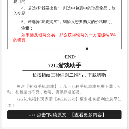
易目的;
4、若选择”我要出售”，则选中包裹中的珍品物品，放
入交易;
5、若选择”我要购买”，则输入想要购买的价格即可;
注意：
如果涉及银两交易，那么获得银两的一方需缴纳3%
的税费;
·END·
72G游戏助手
长按指纹三秒识别二维码，下载我哟
关注【有戏手机游戏】，几十万种手机游戏免费下载，活
动、礼包层出不穷，攻略、资讯供君鉴赏。
72G礼包福利玩家群
【465265579】
更多礼包福利信息早知
道！
↓↓↓ 点击"阅读原文" 【查看更多内容】