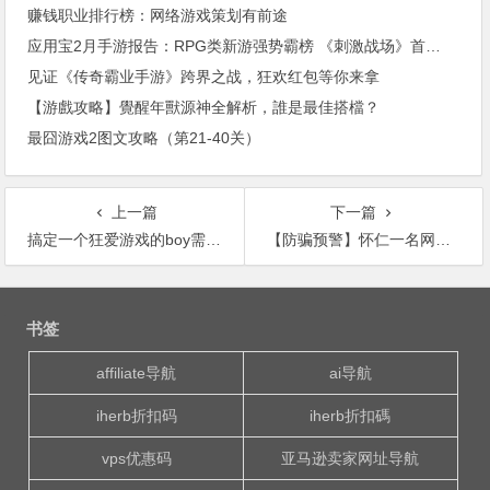
赚钱职业排行榜：网络游戏策划有前途
应用宝2月手游报告：RPG类新游强势霸榜 《刺激战场》首发进前三
见证《传奇霸业手游》跨界之战，狂欢红包等你来拿
【游戲攻略】覺醒年獸源神全解析，誰是最佳搭檔？
最囧游戏2图文攻略（第21-40关）
上一篇
下一篇
搞定一个狂爱游戏的boy需要几个步骤？
【防骗预警】怀仁一名网友网络游戏交易买装备被骗！网游诈骗套路深，看完别再上当了
文
章
书签
导
航
affiliate导航
ai导航
iherb折扣码
iherb折扣碼
vps优惠码
亚马逊卖家网址导航