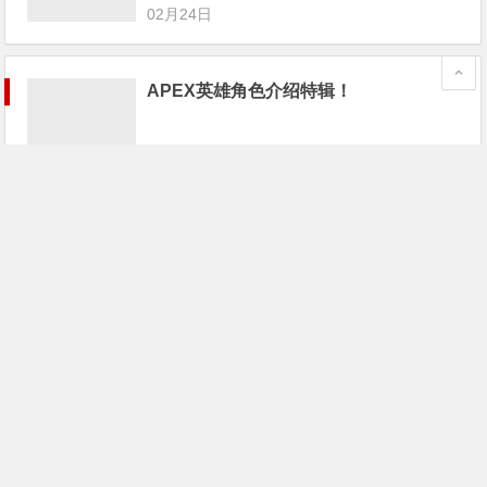
02月24日
APEX英雄角色介绍特辑！
02月24日
《Apex英雄》已封禁超1.6万名作弊者；
游戏宅68万买个游戏卡带
02月24日
《Apex英雄》最大对手不是PUBG和堡
垒之夜，而是这家“全美最差游戏公
司”！
02月24日