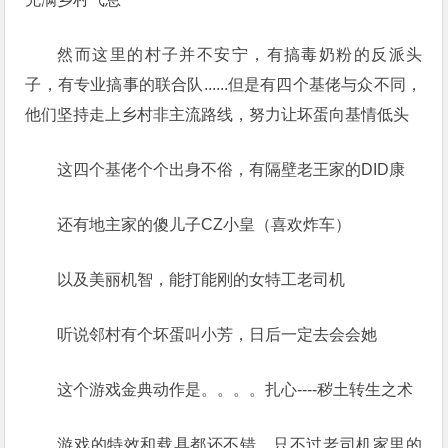
然而这里的村子并不安宁，有搞毒奶粉的反派头
子，有专业搞事的联合队......但是有四个基佬与众不同，
他们坚持走上乡村非主流路线，努力让坏蛋向基情低头
这四个基佬个个出身不俗，有隔壁老王家的DID康
还有地主家的傻儿子CZ小皇（喜欢炸车）
以及美丽机智，能打能刚的女特工老司机
听说邻村有个坏蛋叫小芳，日后一定去会会她
这个游戏金典动作是。。。。扎心----秽土转生之术
游戏的特效和载具都还不错，只不过老司机家里的