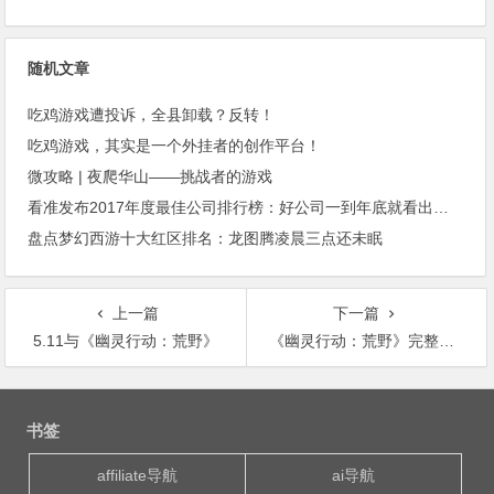
随机文章
吃鸡游戏遭投诉，全县卸载？反转！
吃鸡游戏，其实是一个外挂者的创作平台！
微攻略 | 夜爬华山——挑战者的游戏
看准发布2017年度最佳公司排行榜：好公司一到年底就看出来了
盘点梦幻西游十大红区排名：龙图腾凌晨三点还未眠
上一篇
下一篇
5.11与《幽灵行动：荒野》
《幽灵行动：荒野》完整版演示公布 体验更多游戏细节
文
章
书签
导
航
affiliate导航
ai导航