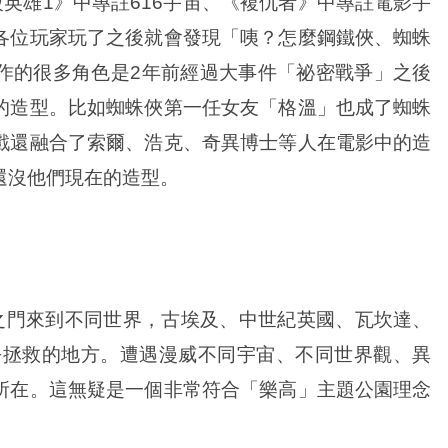
雄1》中專註616宇宙、《複仇者》中專註電影宇
各位玩家玩了之後就會發現「咦？怎麼鋼鐵俠、蜘蛛
作的很多角色是2年前經過大事件「祕密戰爭」之後
的造型。比如蜘蛛俠第一任女友「格溫」也成了蜘蛛
戲還融合了索爾、浩克、奇異博士等人在電影中的造
還沒他們現在的造型。
之門來到不同世界，古埃及、中世紀英國、瓦坎達、
前去拯救的地方。遭遇漫威不同宇宙、不同世界觀、異
所在。這無疑是一個非常符合「樂高」主題公園理念