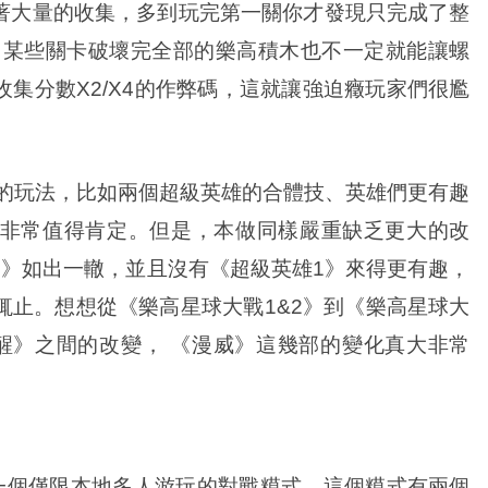
著大量的收集，多到玩完第一關你才發現只完成了整
是，某些關卡破壞完全部的樂高積木也不一定就能讓螺
集分數X2/X4的作弊碼，這就讓強迫癥玩家們很尷
玩法，比如兩個超級英雄的合體技、英雄們更有趣
非常值得肯定。但是，本做同樣嚴重缺乏更大的改
1》如出一轍，並且沒有《超級英雄1》來得更有趣，
輒止。想想從《樂高星球大戰1&2》到《樂高星球大
醒》之間的改變， 《漫威》這幾部的變化真大非常
個僅限本地多人游玩的對戰糢式，這個糢式有兩個