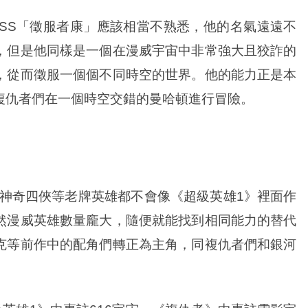
S「徵服者康」應該相當不熟悉，他的名氣遠遠不
，但是他同樣是一個在漫威宇宙中非常強大且狡詐的
，從而徵服一個個不同時空的世界。他的能力正是本
複仇者們在一個時空交錯的曼哈頓進行冒險。
神奇四俠等老牌英雄都不會像《超級英雄1》裡面作
然漫威英雄數量龐大，隨便就能找到相同能力的替代
克等前作中的配角們轉正為主角，同複仇者們和銀河