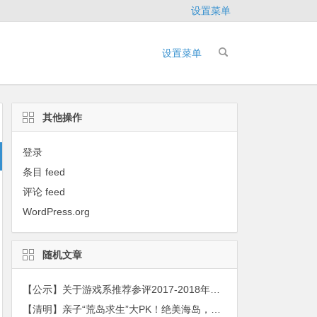
设置菜单
设置菜单
其他操作
登录
条目 feed
评论 feed
WordPress.org
随机文章
【公示】关于游戏系推荐参评2017-2018年度广州大学华软软件学院五四评优先进团支部名单公示
【清明】亲子“荒岛求生”大PK！绝美海岛，露营观星，攀岩浮潜…开启美妙四月