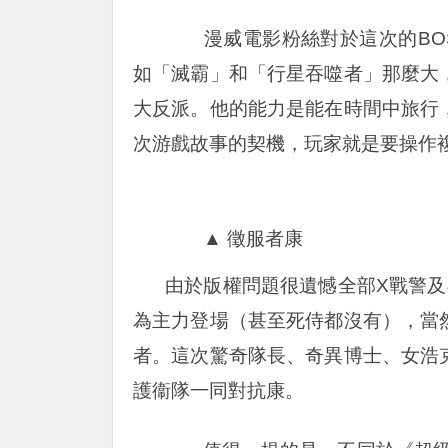
漫威電影粉絲對於這次的BOS
如「滅霸」和「行星吞噬者」那麼大
大反派。他的能力是能在時間中旅行
次游戲故事的契機，玩家就是要操作
▲ 徵服者康
由於版權問題很遺憾全部X戰警及
為主力登場（甚至死侍都沒有），當
者。這次驚奇隊長、奇異博士、女浩
護衞隊一同對抗康。