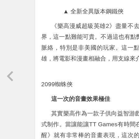
▲ 全新全異版本鋼鐵俠
《樂高漫威超級英雄2》盡量不
界，這一點難能可貴。不過這也有點
脈絡，特別是非美國的玩家。這一點
雄，將電影和漫畫相融合，用支線來
2099蜘蛛俠
這一次的音畫效果極佳
其實樂高作為一款子供向益智游
式制作。當讓能讓TT Games有
醒》就有非常棒的音畫表現，這次的