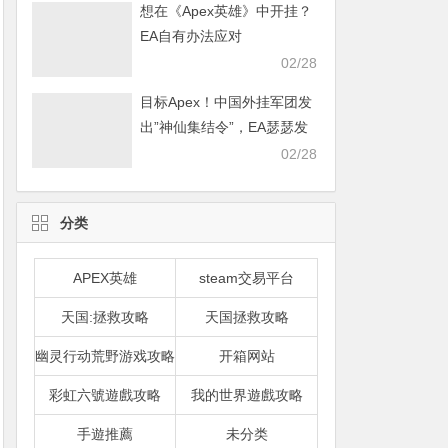
想在《Apex英雄》中开挂？
EA自有办法应对
02/28
目标Apex！中国外挂军团发
出”神仙集结令”，EA瑟瑟发
抖
02/28
分类
APEX英雄
steam交易平台
天国:拯救攻略
天国拯救攻略
幽灵行动荒野游戏攻略
开箱网站
彩虹六號遊戲攻略
我的世界遊戲攻略
手遊推薦
未分类