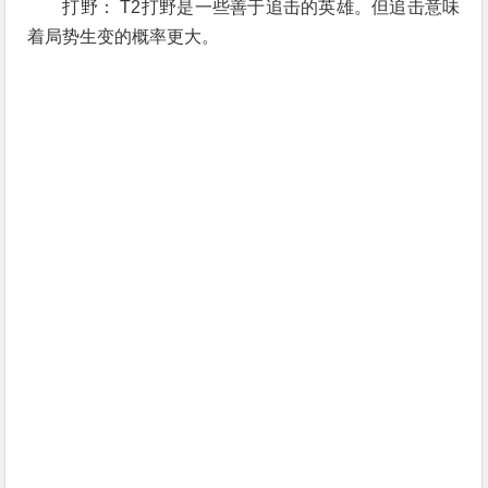
打野： T2打野是一些善于追击的英雄。但追击意味
着局势生变的概率更大。