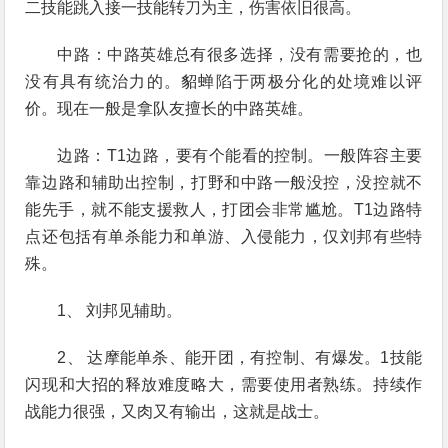
二技能跳入接一技能转刀为主，伤害依旧很高。
中路：中路英雄总有很多选择，没有需要抢的，也
没有具有统治力的。貂蝉陷于两极分化的处境难以评
价。现在一般是拿队友擅长的中路英雄。
边路：T1边路，要有个能看的控制。一般阵容主要
靠边路和辅助出控制，打野和中路一般没控，没控就不
能先手，就不能支援救人，打团会非常尴尬。T1边路特
点还包括有单杀能力和单游、入侵能力，仅刘邦有些特
殊。
1、 刘邦见辅助。
2、 达摩能单杀、能开团，有控制、有爆发。1技能
闪现和大招的释放难度略大，需要使用者熟练。持续作
战能力很强，又肉又有输出，这就是战士。