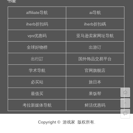
书签
导
航
affiliate导航
ai导航
iherb折扣码
iherb折扣碼
vps优惠码
亚马逊卖家网址导航
全球好物榜
出游订
出行訂
国外饰品交易平台
学术导航
官网旗舰店
必买站
旅日本
最值买
果饭帮
考拉新媒体导航
鲜活优惠码
Copyright © 游戏家 版权所有.