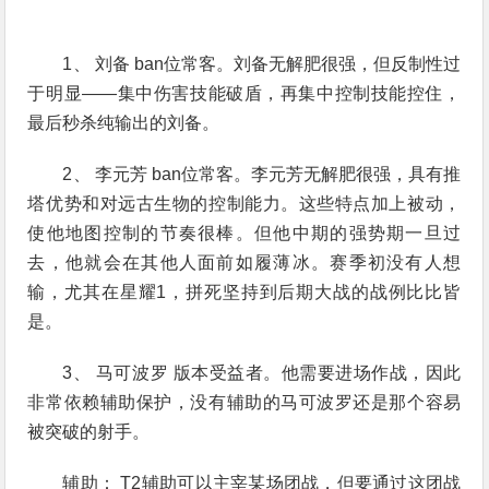
1、 刘备 ban位常客。刘备无解肥很强，但反制性过
于明显——集中伤害技能破盾，再集中控制技能控住，
最后秒杀纯输出的刘备。
2、 李元芳 ban位常客。李元芳无解肥很强，具有推
塔优势和对远古生物的控制能力。这些特点加上被动，
使他地图控制的节奏很棒。但他中期的强势期一旦过
去，他就会在其他人面前如履薄冰。赛季初没有人想
输，尤其在星耀1，拼死坚持到后期大战的战例比比皆
是。
3、 马可波罗 版本受益者。他需要进场作战，因此
非常依赖辅助保护，没有辅助的马可波罗还是那个容易
被突破的射手。
辅助： T2辅助可以主宰某场团战，但要通过这团战