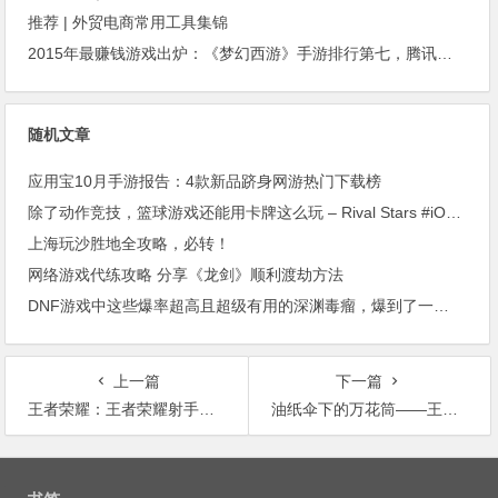
推荐 | 外贸电商常用工具集锦
2015年最赚钱游戏出炉：《梦幻西游》手游排行第七，腾讯总收入进前三
随机文章
应用宝10月手游报告：4款新品跻身网游热门下载榜
除了动作竞技，篮球游戏还能用卡牌这么玩 – Rival Stars #iOS #Android
上海玩沙胜地全攻略，必转！
网络游戏代练攻略 分享《龙剑》顺利渡劫方法
DNF游戏中这些爆率超高且超级有用的深渊毒瘤，爆到了一定别分解！
上一篇
下一篇
王者荣耀：王者荣耀射手后裔全攻略，版本后期最强射手新版后羿万箭齐发!
油纸伞下的万花筒——王者荣耀公孙离破冰攻略
文
章