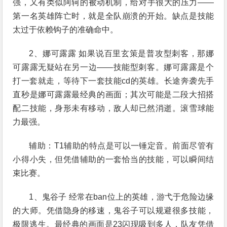
强，又有类似阿轲的被动机制，给对手很大的压力——
第一名英雄阵亡时，就是全队崩溃的开始。缺点是技能
太过于依赖钩子的准确命中。
2、娜可露露 如果说百里玄策是普攻型刺客，那娜
可露露无疑站在另一边——技能型刺客。娜可露露是个
打一套就走，等待下一套技能cd的英雄。长途奔袭先手
直秒是娜可露露最经典的画面；其次可能是二段大招搭
配二技能，身形未有移动，敌人却已然消逝。滚雪球能
力最强。
辅助：T1辅助的特点是可以一锤定音。前面尽管有
小得小失，但凭借辅助的一套恰当的技能，可以瞬间结
束比赛。
1、鬼谷子 经常在ban位上的英雄，游弋于危险边缘
的大师。凭借隐身的移速，鬼谷子可以规避很多技能，
极限逃生。最经典的画面是23闪现吸到多人，队友凭借