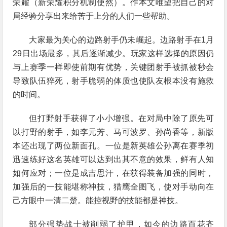
荣耀（新荣耀积分机制使然）。作本文唯望把自己的对
局经验分享出来给苦于上分的人们一些帮助。
大家最为关心的边路射手仍未崛起。边路射手在1月
29日出场最多，其后逐渐减少。玩家这样选择的原因仍
与上赛季一样即使前期有优势，关键团射手被抓被秒会
导致队伍猝死，射手脆弱的体质也使队友根本没有施救
的时间。
但打野射手获得了小小增强。在对局中除了原先可
以打野的射手，如李元芳、马可波罗、孙尚香等，新版
本还出现了两位新面孔。一位是新英雄公孙离在赛季初
迅速练好这名英雄可以达到出其不意的效果，鲜有人知
如何应对；一位是成吉思汗，在获得装备加强的同时，
加强后的一技能堪称神技，猎鹰全图飞，使对手动向在
己方眼中一清二楚。能控视野的技能都是神技。
部分强势战士被削弱了护甲，如今的边路百花齐