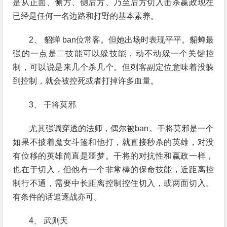
是从正面、侧方、侧后方、乃至后方切入击杀嬴政现在
已经是任何一名边路和打野的基本素养。
2、 貂蝉 ban位常客。但她出场时表现平平。貂蝉最
强的一点是二技能可以躲技能，动不动躲一个关键控
制，可以说是来几个杀几个。但刺客副定位意味着没躲
到控制，就会被控死或者打掉许多血量。
3、 干将莫邪
尤其强调穿透的法师，偶尔被ban。干将莫邪是一个
如果不披着魔女斗篷和他打，就直接秒杀的英雄，对没
有位移的英雄简直是噩梦。干将的对抗性和嬴政一样，
也在于切入，但他有一个非常棒的保命技能，近距离控
制行不通，需要中长距离控制控住切入，或两面切入。
有条件的话追逐战亦可。
4、 武则天