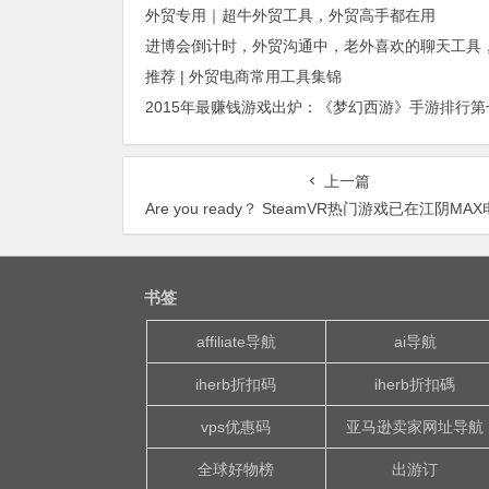
外贸专用｜超牛外贸工具，外贸高手都在用
推荐 | 外贸电商常用工具集锦
上一篇
Are you ready？ SteamVR热门游戏已在江阴MAX电
书签
affiliate导航
ai导航
iherb折扣码
iherb折扣碼
vps优惠码
亚马逊卖家网址导航
全球好物榜
出游订