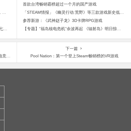
首款台湾畅销霸榜超过一个月的国产游戏
进博会倒计时，外贸沟通中，老外喜欢的聊天工具，你知道几种？
「STEAM情报」《幽灵行动:荒野》等三款游戏新史低＋发行商Deep Silver周末＋《恶灵附身2》今日解锁
参荐新游：《武神赵子龙》3D卡牌RPG游戏
2015年最赚钱游戏出炉：《梦幻西游》手游排行第七，腾讯总收入进前三
【专题】“福岛核电危机”余波再起 《辐射岛》明日惊悚来袭！
下一篇
竞上线
Pool Nation：第一个登上Steam畅销榜的VR游戏