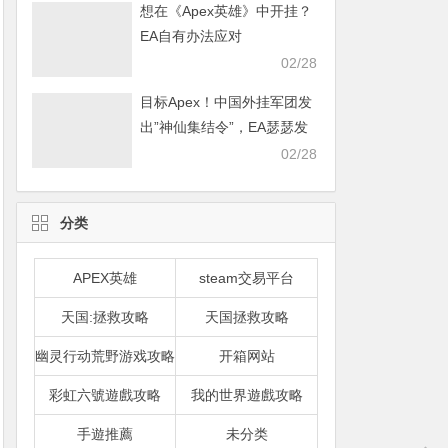
想在《Apex英雄》中开挂？
EA自有办法应对
02/28
目标Apex！中国外挂军团发
出”神仙集结令”，EA瑟瑟发
抖
02/28
分类
APEX英雄
steam交易平台
天国:拯救攻略
天国拯救攻略
幽灵行动荒野游戏攻略
开箱网站
彩虹六號遊戲攻略
我的世界遊戲攻略
手遊推薦
未分类