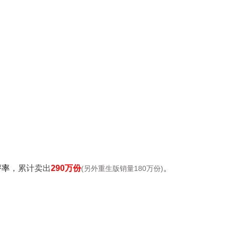
评率
，累计卖出
290万份
。
(另外重生版销量180万份)