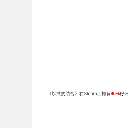
《以撒的结合》在Steam上拥有
96%
好