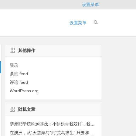
设置菜单
设置菜单
其他操作
登录
条目 feed
评论 feed
WordPress.org
随机文章
萨摩耶学玩吃鸡游戏：小姐姐带我双排，我不坑！
在澳洲，从“天堂海岛”到“荒岛求生” 只要和你在一起，我愿用尽余生和你一起去看看永远的样子！