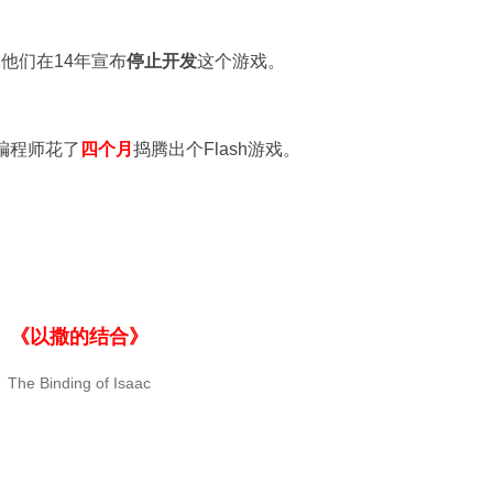
他们在14年宣布
停止开发
这个游戏。
名编程师花了
四个月
捣腾出个Flash游戏。
《以撒的结合》
The Binding of Isaac