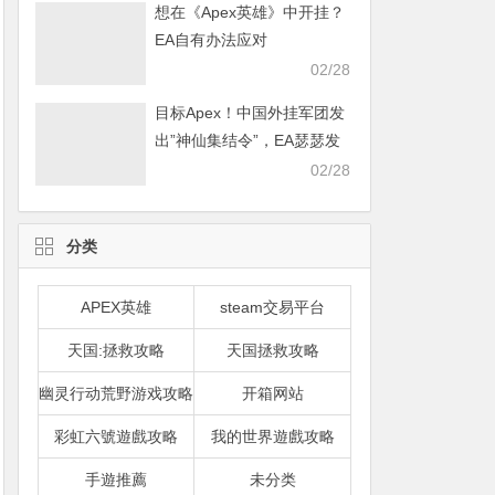
想在《Apex英雄》中开挂？
EA自有办法应对
02/28
目标Apex！中国外挂军团发
出”神仙集结令”，EA瑟瑟发
抖
02/28
分类
APEX英雄
steam交易平台
天国:拯救攻略
天国拯救攻略
幽灵行动荒野游戏攻略
开箱网站
彩虹六號遊戲攻略
我的世界遊戲攻略
手遊推薦
未分类