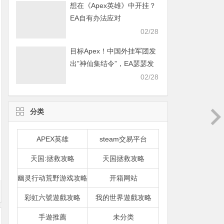
想在《Apex英雄》中开挂？
EA自有办法应对
02/28
目标Apex！中国外挂军团发
出”神仙集结令”，EA瑟瑟发
抖
02/28
分类
APEX英雄
steam交易平台
天国:拯救攻略
天国拯救攻略
幽灵行动荒野游戏攻略
开箱网站
彩虹六號遊戲攻略
我的世界遊戲攻略
手遊推薦
未分类