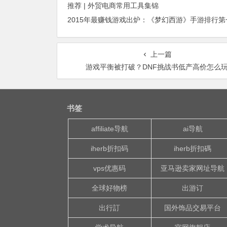
推荐 | 外贸电商常用工具集锦
上一篇
游戏平衡被打破？DNF挑战书低产高价怎么
书签
affiliate导航
ai导航
iherb折扣码
iherb折扣碼
vps优惠码
亚马逊卖家网址导航
全球好物榜
出游订
出行訂
国外饰品交易平台