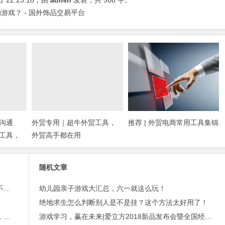
日
22:23:18
，由
admin
发表，共 568 字。
游戏？ - 国外饰品交易平台
沟通
外贸专用｜超牛外贸工具，
推荐 | 外贸电商常用工具集锦
工具，
外贸高手都在用
随机文章
外贸邮件营销的免费工具——小满快发：群发邮件不担心IP被封
幼儿园亲子游戏大汇总，六一就这么玩！
绝地求生怎么判断别人是不是挂？这个方法太好用了！
进博会倒计时，外贸沟通中，老外喜欢的聊天工具，你知道几种？
游戏学习，赢在未来|爱立方2018新品发布会暨全国经销商大会成功举办