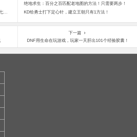
绝地求生：百分之百匹配老地图的方法！只需要两步！
2015年最赚钱游戏出炉：《梦幻西游》手游排行第七，腾讯总收入进前三
KD给勇士打下定心针，建立王朝只有1方法！
下一篇
玩
DNF用生命在玩游戏，玩家一天肝出101个经验胶囊！