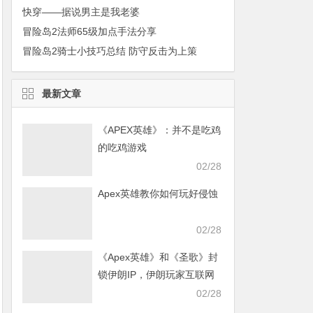
快穿——据说男主是我老婆
冒险岛2法师65级加点手法分享
冒险岛2骑士小技巧总结 防守反击为上策
最新文章
《APEX英雄》：并不是吃鸡
的吃鸡游戏
02/28
Apex英雄教你如何玩好侵蚀
02/28
《Apex英雄》和《圣歌》封
锁伊朗IP，伊朗玩家互联网
发声求援
02/28