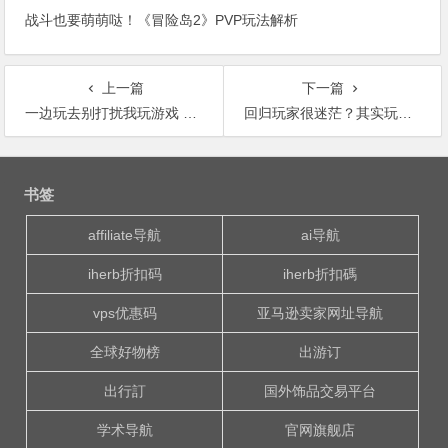
战斗也要萌萌哒！《冒险岛2》PVP玩法解析
上一篇
下一篇
一边玩去别打扰我玩游戏 妹子哪里有DNF重要
回归玩家很迷茫？其实玩毒奶粉比上班累
文
章
书签
导
航
affiliate导航
ai导航
iherb折扣码
iherb折扣碼
vps优惠码
亚马逊卖家网址导航
全球好物榜
出游订
出行訂
国外饰品交易平台
学术导航
官网旗舰店