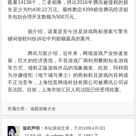
载量14136个，三者相乘，得出2016年腾讯被侵权的损
失至少为约438.22万元。最终酌定4399赔偿腾讯经济损
失包括合理开支数额为500万元。
据介绍，该案是至今涉及游戏商标搜索引擎关
键词侵权纠纷诉讼中判赔额最高的案件。
腾讯方面介绍，近年来，网络游戏产业快速发
展，巨大的经济诱惑，不良游戏厂商利用攀附知名游戏
等方式，侵权正版游戏作品的现象频发。此前，同样因
为涉嫌侵犯《地下城与勇士》的商标权且游戏内容构成
不正当竞争，上海恺英网络科技有限公司被腾讯公司诉
至法院。目前，上海市徐汇区人民法院已经受理此案。
所属分类：
遊戲攻略大全
版权声明：
本站原创文章，于2018年4月3日
22:59:48
，由
admin
发表，共 1982 字。