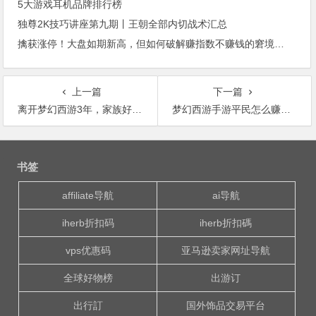
5大游戏耳机品牌排行榜
独尊2K技巧讲座第九期丨王朝全部内切战术汇总
擒获涨停！大盘如期新高，但如何破解赚指数不赚钱的窘境？一文说破当前行情性质|时空缠论投资学
上一篇
下一篇
离开梦幻西游3年，家族好友却把我号给卖了，只给我5000！
梦幻西游手游平民怎么赚钱 七大常规赚金币方法
文
章
书签
导
航
affiliate导航
ai导航
iherb折扣码
iherb折扣碼
vps优惠码
亚马逊卖家网址导航
全球好物榜
出游订
出行訂
国外饰品交易平台