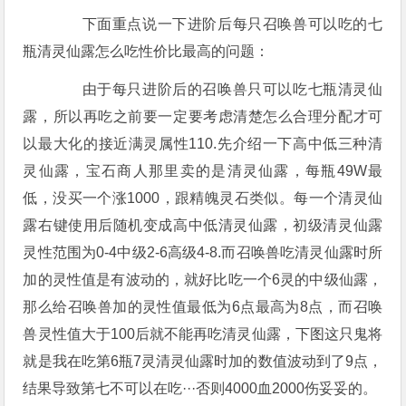
下面重点说一下进阶后每只召唤兽可以吃的七
瓶清灵仙露怎么吃性价比最高的问题：
由于每只进阶后的召唤兽只可以吃七瓶清灵仙
露，所以再吃之前要一定要考虑清楚怎么合理分配才可
以最大化的接近满灵属性110.先介绍一下高中低三种清
灵仙露，宝石商人那里卖的是清灵仙露，每瓶49W最
低，没买一个涨1000，跟精魄灵石类似。每一个清灵仙
露右键使用后随机变成高中低清灵仙露，初级清灵仙露
灵性范围为0-4中级2-6高级4-8.而召唤兽吃清灵仙露时所
加的灵性值是有波动的，就好比吃一个6灵的中级仙露，
那么给召唤兽加的灵性值最低为6点最高为8点，而召唤
兽灵性值大于100后就不能再吃清灵仙露，下图这只鬼将
就是我在吃第6瓶7灵清灵仙露时加的数值波动到了9点，
结果导致第七不可以在吃···否则4000血2000伤妥妥的。