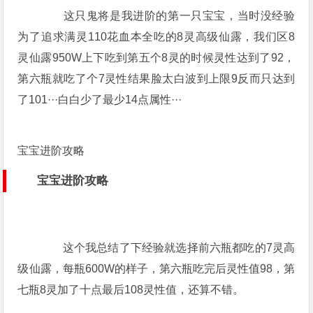
这只鬼将是我进阶的第一只宝宝，当时没经验
为了追求满灵110花血本全吃的8灵高级仙露，我们区8
灵仙露950W上下吃到第五个8灵的时候灵性达到了92，
第六瓶就吃了个7灵性结果脸太白波到上限9反而只达到
了101···白白少了最少14点属性···
宝宝进阶攻略
宝宝进阶攻略
这个我总结了下经验就选择前六瓶都吃的7灵高
级仙露，每瓶600W的样子，第六瓶吃完后灵性值98，第
七瓶8灵加了十点最后108灵性值，还算不错。