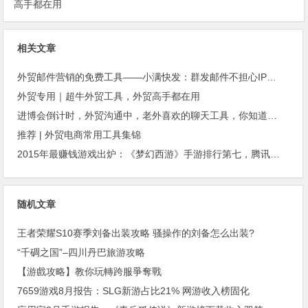
高手都在用
相关文章
外贸邮件营销的免费工具——小满快发：群发邮件不担心IP被封
外贸专用｜超牛外贸工具，外贸高手都在用
进博会倒计时，外贸沟通中，老外喜欢的聊天工具，你知道几种？
推荐 | 外贸电商常用工具集锦
2015年最赚钱游戏出炉：《梦幻西游》手游排行第七，腾讯总收入进前三
随机文章
王者荣耀S10赛季刘备出装攻略 骚操作的刘备怎么出装?
“千碉之国”–四川丹巴旅游攻略
【游戲攻略】教你玩轉跨服爭奪戰
7659游戏8月报告：SLG新游占比21% 网游收入榜固化