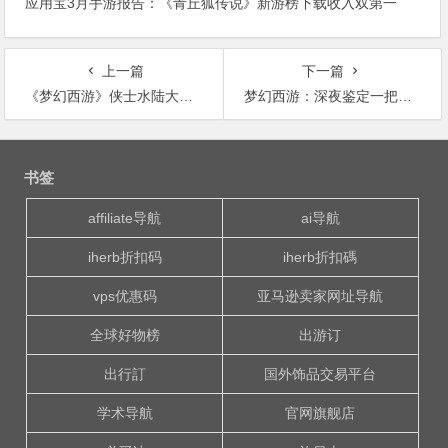
应用宝3月手游报告：《青丘狐传说》新游榜下载收入双第一
上一篇
下一篇
《梦幻西游》侠士水陆大会副本攻略_五开单刷侠水教学
梦幻西游：深夜鉴定一把超50万元无级别！竟分文不值这落差能忍
文
章
书签
导
航
affiliate导航
ai导航
iherb折扣码
iherb折扣碼
vps优惠码
亚马逊卖家网址导航
全球好物榜
出游订
出行訂
国外饰品交易平台
学术导航
官网旗舰店